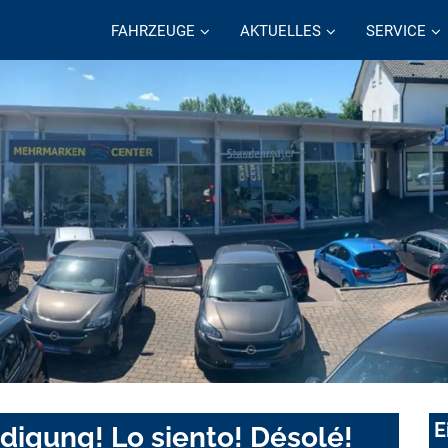
FAHRZEUGE
AKTUELLES
SERVICE
E
digung! Lo siento! Désolé!