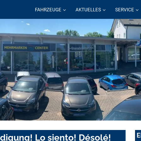
FAHRZEUGE
AKTUELLES
SERVICE
E
digung! Lo siento! Désolé!