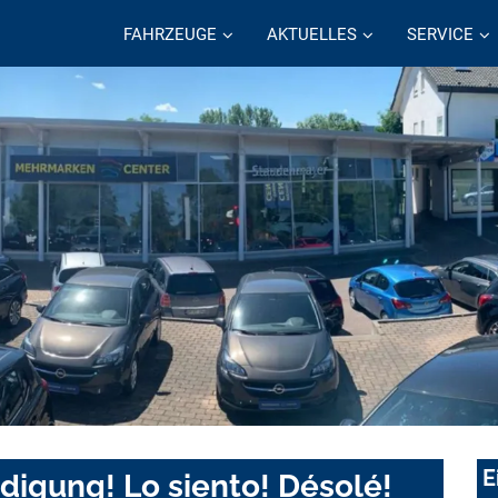
FAHRZEUGE
AKTUELLES
SERVICE
E
digung! Lo siento! Désolé!