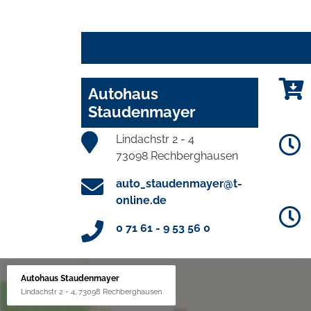
Autohaus
Staudenmayer
Lindachstr 2 - 4
73098 Rechberghausen
auto_staudenmayer@t-
online.de
0 71 61 - 9 53 56 0
Autohaus Staudenmayer
Lindachstr 2 - 4, 73098 Rechberghausen