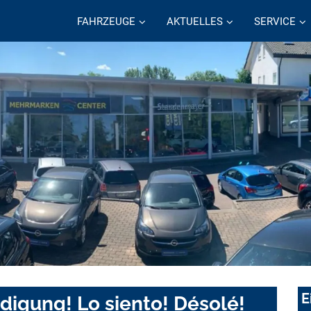
FAHRZEUGE
AKTUELLES
SERVICE
E
digung! Lo siento! Désolé!