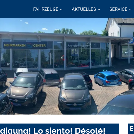
FAHRZEUGE
AKTUELLES
SERVICE
E
digung! Lo siento! Désolé!