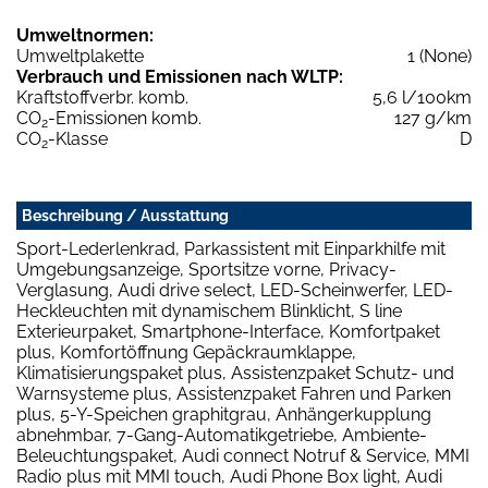
Umweltnormen:
Umweltplakette
1 (None)
Verbrauch und Emissionen nach WLTP:
Kraftstoffverbr. komb.
5,6 l/100km
CO
-Emissionen komb.
127 g/km
2
CO
-Klasse
D
2
Beschreibung / Ausstattung
Sport-Lederlenkrad, Parkassistent mit Einparkhilfe mit
Umgebungsanzeige, Sportsitze vorne, Privacy-
Verglasung, Audi drive select, LED-Scheinwerfer, LED-
Heckleuchten mit dynamischem Blinklicht, S line
Exterieurpaket, Smartphone-Interface, Komfortpaket
plus, Komfortöffnung Gepäckraumklappe,
Klimatisierungspaket plus, Assistenzpaket Schutz- und
Warnsysteme plus, Assistenzpaket Fahren und Parken
plus, 5-Y-Speichen graphitgrau, Anhängerkupplung
abnehmbar, 7-Gang-Automatikgetriebe, Ambiente-
Beleuchtungspaket, Audi connect Notruf & Service, MMI
Radio plus mit MMI touch, Audi Phone Box light, Audi