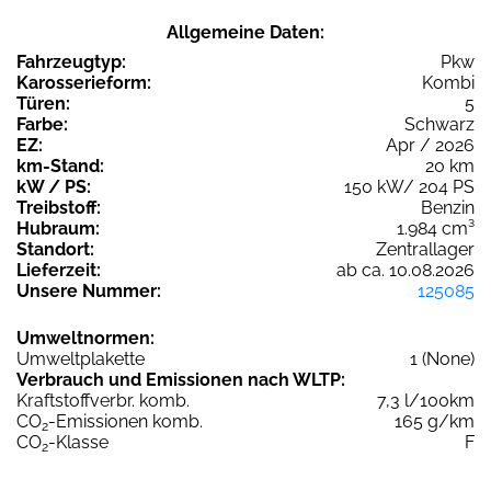
Allgemeine Daten:
Fahrzeugtyp:
Pkw
Karosserieform:
Kombi
Türen:
5
Farbe:
Schwarz
EZ:
Apr / 2026
km-Stand:
20 km
kW / PS:
150 kW/ 204 PS
Treibstoff:
Benzin
Hubraum:
1.984 cm³
Standort:
Zentrallager
Lieferzeit:
ab ca. 10.08.2026
Unsere Nummer:
125085
Umweltnormen:
Umweltplakette
1 (None)
Verbrauch und Emissionen nach WLTP:
Kraftstoffverbr. komb.
7,3 l/100km
CO
-Emissionen komb.
165 g/km
2
CO
-Klasse
F
2