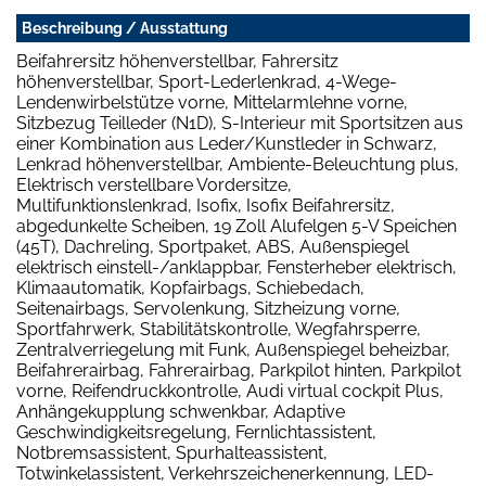
Beschreibung / Ausstattung
Beifahrersitz höhenverstellbar, Fahrersitz
höhenverstellbar, Sport-Lederlenkrad, 4-Wege-
Lendenwirbelstütze vorne, Mittelarmlehne vorne,
Sitzbezug Teilleder (N1D), S-Interieur mit Sportsitzen aus
einer Kombination aus Leder/Kunstleder in Schwarz,
Lenkrad höhenverstellbar, Ambiente-Beleuchtung plus,
Elektrisch verstellbare Vordersitze,
Multifunktionslenkrad, Isofix, Isofix Beifahrersitz,
abgedunkelte Scheiben, 19 Zoll Alufelgen 5-V Speichen
(45T), Dachreling, Sportpaket, ABS, Außenspiegel
elektrisch einstell-/anklappbar, Fensterheber elektrisch,
Klimaautomatik, Kopfairbags, Schiebedach,
Seitenairbags, Servolenkung, Sitzheizung vorne,
Sportfahrwerk, Stabilitätskontrolle, Wegfahrsperre,
Zentralverriegelung mit Funk, Außenspiegel beheizbar,
Beifahrerairbag, Fahrerairbag, Parkpilot hinten, Parkpilot
vorne, Reifendruckkontrolle, Audi virtual cockpit Plus,
Anhängekupplung schwenkbar, Adaptive
Geschwindigkeitsregelung, Fernlichtassistent,
Notbremsassistent, Spurhalteassistent,
Totwinkelassistent, Verkehrszeichenerkennung, LED-