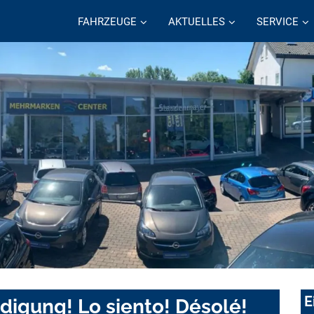
FAHRZEUGE
AKTUELLES
SERVICE
E
digung! Lo siento! Désolé!