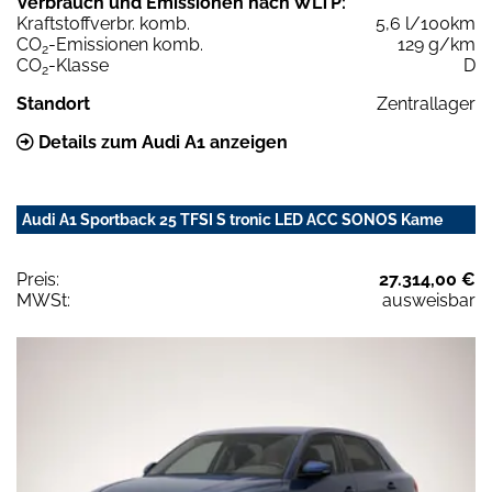
Verbrauch und Emissionen nach WLTP:
Kraftstoffverbr. komb.
5,6 l/100km
CO
-Emissionen komb.
129 g/km
2
CO
-Klasse
D
2
Standort
Zentrallager
Details zum Audi A1 anzeigen
Audi A1 Sportback 25 TFSI S tronic LED ACC SONOS Kame
Preis:
27.314,00 €
MWSt:
ausweisbar