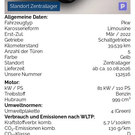
Standort Zentrallager
Allgemeine Daten:
Fahrzeugtyp
Pkw
Karosserieform
Limousine
Erst-Zul.
Mär / 2022
Getriebe
Schaltgetriebe
Kilometerstand
39.539 km
Anzahl der Türen
5
Farbe
Gelb
Standort
Zentrallager
Lieferzeit
ab ca. 10.08.2026
Unsere Nummer
132516
Motor:
kW / PS
81 kW / 110 PS
Treibstoff
Benzin
Hubraum
999 cm³
Umweltnormen:
Umweltplakette
4 (Green)
Verbrauch und Emissionen nach WLTP:
Kraftstoffverbr. komb.
5,7 l/100km
CO
-Emissionen komb.
130 g/km
2
CO
-Klasse
D