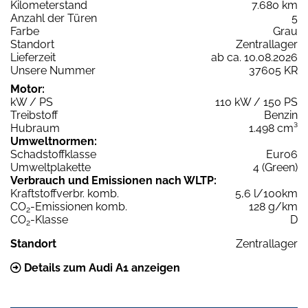
Kilometerstand
7.680 km
Anzahl der Türen
5
Farbe
Grau
Standort
Zentrallager
Lieferzeit
ab ca. 10.08.2026
Unsere Nummer
37605 KR
Motor:
kW / PS
110 kW / 150 PS
Treibstoff
Benzin
Hubraum
1.498 cm³
Umweltnormen:
Schadstoffklasse
Euro6
Umweltplakette
4 (Green)
Verbrauch und Emissionen nach WLTP:
Kraftstoffverbr. komb.
5,6 l/100km
CO
-Emissionen komb.
128 g/km
2
CO
-Klasse
D
2
Standort
Zentrallager
Details zum Audi A1 anzeigen