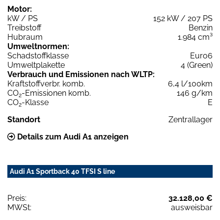
Motor:
kW / PS
152 kW / 207 PS
Treibstoff
Benzin
Hubraum
1.984 cm³
Umweltnormen:
Schadstoffklasse
Euro6
Umweltplakette
4 (Green)
Verbrauch und Emissionen nach WLTP:
Kraftstoffverbr. komb.
6,4 l/100km
CO
-Emissionen komb.
146 g/km
2
CO
-Klasse
E
2
Standort
Zentrallager
Details zum Audi A1 anzeigen
Audi A1 Sportback 40 TFSI S line
Preis:
32.128,00 €
MWSt:
ausweisbar