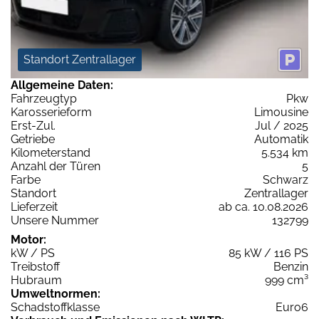
Standort Zentrallager
Allgemeine Daten:
Fahrzeugtyp
Pkw
Karosserieform
Limousine
Erst-Zul.
Jul / 2025
Getriebe
Automatik
Kilometerstand
5.534 km
Anzahl der Türen
5
Farbe
Schwarz
Standort
Zentrallager
Lieferzeit
ab ca. 10.08.2026
Unsere Nummer
132799
Motor:
kW / PS
85 kW / 116 PS
Treibstoff
Benzin
Hubraum
999 cm³
Umweltnormen:
Schadstoffklasse
Euro6