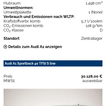
Hubraum
1.498 cm³
Umweltnormen:
Umweltplakette
1 (None)
Verbrauch und Emissionen nach WLTP:
Kraftstoffverbr. komb.
5,7 l/100km
CO
-Emissionen komb.
128 g/km
2
CO
-Klasse
D
2
Standort
Zentrallager
Details zum Audi A1 anzeigen
Audi A1 Sportback 40 TFSI S line
Preis:
30.128,00 €
MWSt:
ausweisbar