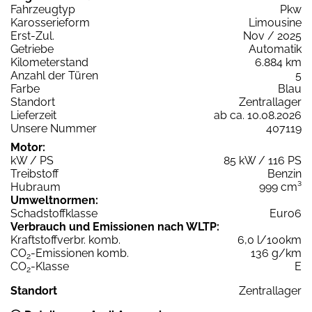
Fahrzeugtyp
Pkw
Karosserieform
Limousine
Erst-Zul.
Nov / 2025
Getriebe
Automatik
Kilometerstand
6.884 km
Anzahl der Türen
5
Farbe
Blau
Standort
Zentrallager
Lieferzeit
ab ca. 10.08.2026
Unsere Nummer
407119
Motor:
kW / PS
85 kW / 116 PS
Treibstoff
Benzin
Hubraum
999 cm³
Umweltnormen:
Schadstoffklasse
Euro6
Verbrauch und Emissionen nach WLTP:
Kraftstoffverbr. komb.
6,0 l/100km
CO
-Emissionen komb.
136 g/km
2
CO
-Klasse
E
2
Standort
Zentrallager