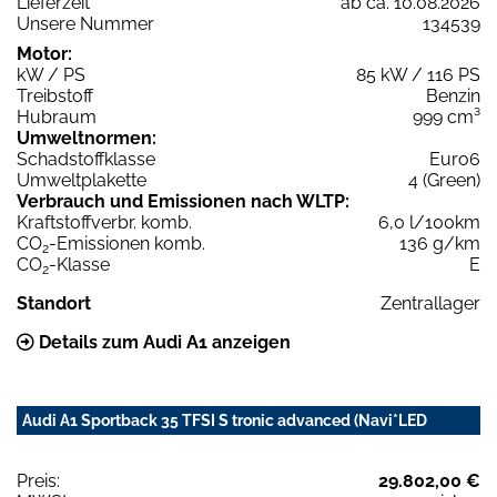
Lieferzeit
ab ca. 10.08.2026
Unsere Nummer
134539
Motor:
kW / PS
85 kW / 116 PS
Treibstoff
Benzin
Hubraum
999 cm³
Umweltnormen:
Schadstoffklasse
Euro6
Umweltplakette
4 (Green)
Verbrauch und Emissionen nach WLTP:
Kraftstoffverbr. komb.
6,0 l/100km
CO
-Emissionen komb.
136 g/km
2
CO
-Klasse
E
2
Standort
Zentrallager
Details zum Audi A1 anzeigen
Audi A1 Sportback 35 TFSI S tronic advanced (Navi*LED
Preis:
29.802,00 €