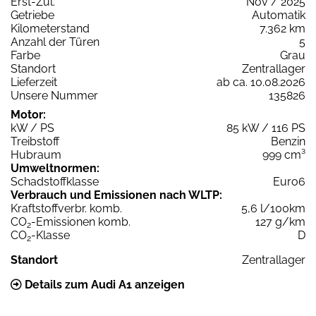
Erst-Zul.
Nov / 2025
Getriebe
Automatik
Kilometerstand
7.362 km
Anzahl der Türen
5
Farbe
Grau
Standort
Zentrallager
Lieferzeit
ab ca. 10.08.2026
Unsere Nummer
135826
Motor:
kW / PS
85 kW / 116 PS
Treibstoff
Benzin
Hubraum
999 cm³
Umweltnormen:
Schadstoffklasse
Euro6
Verbrauch und Emissionen nach WLTP:
Kraftstoffverbr. komb.
5,6 l/100km
CO
-Emissionen komb.
127 g/km
2
CO
-Klasse
D
2
Standort
Zentrallager
Details zum Audi A1 anzeigen