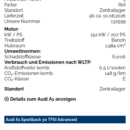
Farbe
Rot
Standort
Zentrallager
Lieferzeit
ab ca. 10.08.2026
Unsere Nummer
132599
Motor:
kW / PS
152 kW / 207 PS
Treibstoff
Benzin
Hubraum
1.984 cm³
Umweltnormen:
Schadstoffklasse
Euro6
Verbrauch und Emissionen nach WLTP:
Kraftstoffverbr. komb.
6,5 l/100km
CO
-Emissionen komb.
148 g/km
2
CO
-Klasse
E
2
Standort
Zentrallager
Details zum Audi A1 anzeigen
Audi A1 Sportback 30 TFSI Advanced