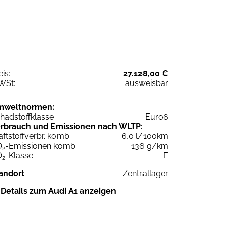
eis:
27.128,00 €
WSt:
ausweisbar
mweltnormen:
hadstoffklasse
Euro6
rbrauch und Emissionen nach WLTP:
aftstoffverbr. komb.
6,0 l/100km
O
-Emissionen komb.
136 g/km
2
O
-Klasse
E
2
andort
Zentrallager
Details zum Audi A1 anzeigen