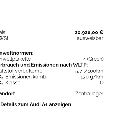
eis:
20.928,00 €
WSt:
ausweisbar
mweltnormen:
weltplakette
4 (Green)
rbrauch und Emissionen nach WLTP:
aftstoffverbr. komb.
5,7 l/100km
O
-Emissionen komb.
130 g/km
2
O
-Klasse
D
2
andort
Zentrallager
Details zum Audi A1 anzeigen