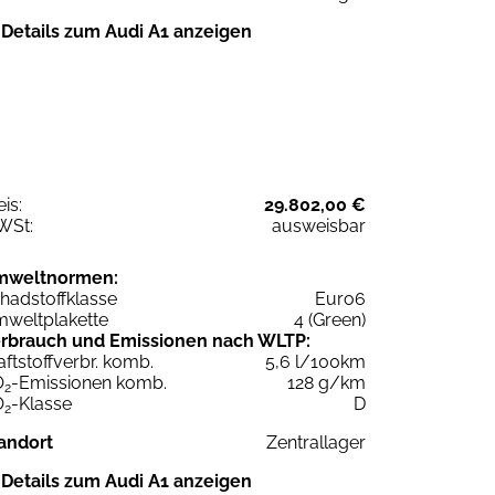
Details zum Audi A1 anzeigen
eis:
29.802,00 €
WSt:
ausweisbar
mweltnormen:
hadstoffklasse
Euro6
weltplakette
4 (Green)
rbrauch und Emissionen nach WLTP:
aftstoffverbr. komb.
5,6 l/100km
O
-Emissionen komb.
128 g/km
2
O
-Klasse
D
2
andort
Zentrallager
Details zum Audi A1 anzeigen