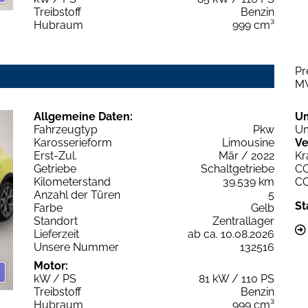
Treibstoff
Benzin
Hubraum
999 cm³
Pr
M
Allgemeine Daten:
U
Fahrzeugtyp
Pkw
Um
Karosserieform
Limousine
Ve
Erst-Zul.
Mär / 2022
Kr
Getriebe
Schaltgetriebe
C
Kilometerstand
39.539 km
C
Anzahl der Türen
5
St
Farbe
Gelb
Standort
Zentrallager
Lieferzeit
ab ca. 10.08.2026
Unsere Nummer
132516
Motor:
kW / PS
81 kW / 110 PS
Treibstoff
Benzin
Hubraum
999 cm³