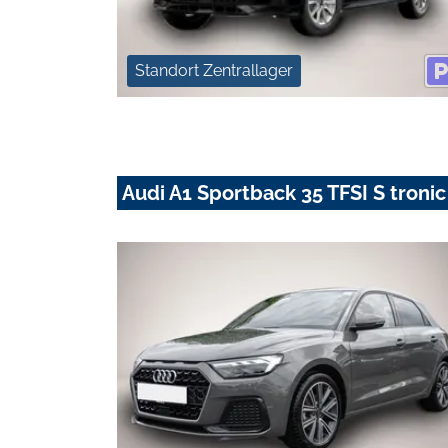
Standort Zentrallager
Audi A1 Sportback 35 TFSI S troni