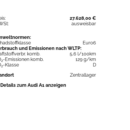
eis:
27.628,00 €
WSt:
ausweisbar
mweltnormen:
hadstoffklasse
Euro6
rbrauch und Emissionen nach WLTP:
aftstoffverbr. komb.
5,6 l/100km
O
-Emissionen komb.
129 g/km
2
O
-Klasse
D
2
andort
Zentrallager
Details zum Audi A1 anzeigen