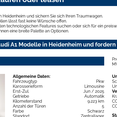
in Heidenheim und sichern Sie sich Ihren Traumwagen.
len lässt fast keine Wünsche offen.
en technologischen Features suchen oder sich für ein preiswe
hnen eine breite Palette an Optionen.
udi A1 Modelle in Heidenheim und fordern 
Pr
M
Allgemeine Daten:
U
Fahrzeugtyp
Pkw
Sc
Karosserieform
Limousine
Um
Erst-Zul.
Jun / 2025
Ve
Getriebe
Automatik
Kr
Kilometerstand
9.223 km
C
Anzahl der Türen
5
C
Farbe
Schwarz
St
Standort
Zentrallager