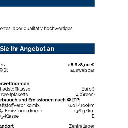
rtes, aber qualitativ hochwertiges
Sie Ihr Angebot an
eis:
28.628,00 €
WSt:
ausweisbar
mweltnormen:
hadstoffklasse
Euro6
weltplakette
4 (Green)
rbrauch und Emissionen nach WLTP:
aftstoffverbr. komb.
6,0 l/100km
O
-Emissionen komb.
136 g/km
2
O
-Klasse
E
2
andort
Zentrallager