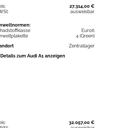
eis:
27.314,00 €
WSt:
ausweisbar
mweltnormen:
hadstoffklasse
Euro6
weltplakette
4 (Green)
andort
Zentrallager
Details zum Audi A1 anzeigen
eis:
32.057,00 €
WSt:
ausweisbar