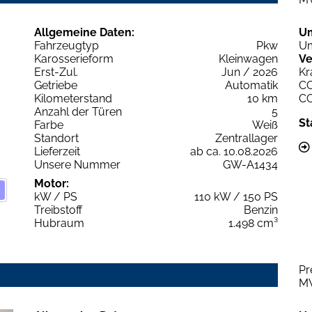
Allgemeine Daten:
U
Fahrzeugtyp
Pkw
Um
Karosserieform
Kleinwagen
Ve
Erst-Zul.
Jun / 2026
Kr
Getriebe
Automatik
C
Kilometerstand
10 km
C
Anzahl der Türen
5
St
Farbe
Weiß
Standort
Zentrallager
Lieferzeit
ab ca. 10.08.2026
Unsere Nummer
GW-A1434
Motor:
kW / PS
110 kW / 150 PS
Treibstoff
Benzin
Hubraum
1.498 cm³
Pr
M