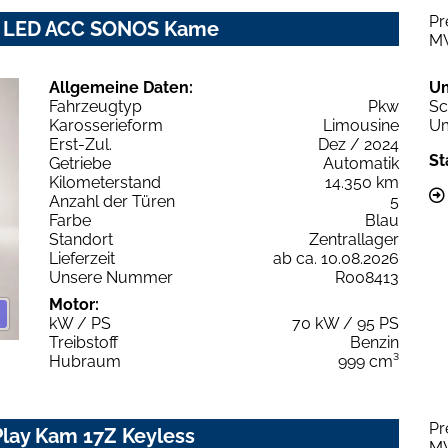
Pr
nic LED ACC SONOS Kame
M
Allgemeine Daten:
U
Fahrzeugtyp
Pkw
Sc
Karosserieform
Limousine
Um
Erst-Zul.
Dez / 2024
St
Getriebe
Automatik
Kilometerstand
14.350 km
Anzahl der Türen
5
Farbe
Blau
Standort
Zentrallager
Lieferzeit
ab ca. 10.08.2026
Unsere Nummer
R008413
Motor:
kW / PS
70 kW / 95 PS
Treibstoff
Benzin
Hubraum
999 cm³
Pr
Play Kam 17Z Keyless
M