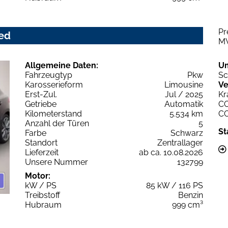
Pr
ced
M
Allgemeine Daten:
U
Fahrzeugtyp
Pkw
Sc
Karosserieform
Limousine
Ve
Erst-Zul.
Jul / 2025
Kr
Getriebe
Automatik
C
Kilometerstand
5.534 km
C
Anzahl der Türen
5
St
Farbe
Schwarz
Standort
Zentrallager
Lieferzeit
ab ca. 10.08.2026
Unsere Nummer
132799
Motor:
kW / PS
85 kW / 116 PS
Treibstoff
Benzin
Hubraum
999 cm³