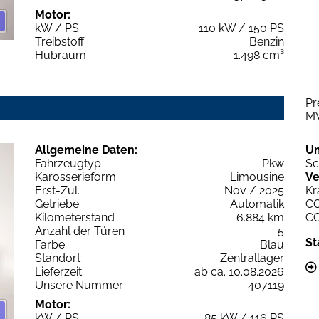
Motor:
kW / PS
110 kW / 150 PS
Treibstoff
Benzin
Hubraum
1.498 cm³
Pr
M
Allgemeine Daten:
U
Fahrzeugtyp
Pkw
Sc
Karosserieform
Limousine
Ve
Erst-Zul.
Nov / 2025
Kr
Getriebe
Automatik
C
Kilometerstand
6.884 km
C
Anzahl der Türen
5
St
Farbe
Blau
Standort
Zentrallager
Lieferzeit
ab ca. 10.08.2026
Unsere Nummer
407119
Motor:
kW / PS
85 kW / 116 PS