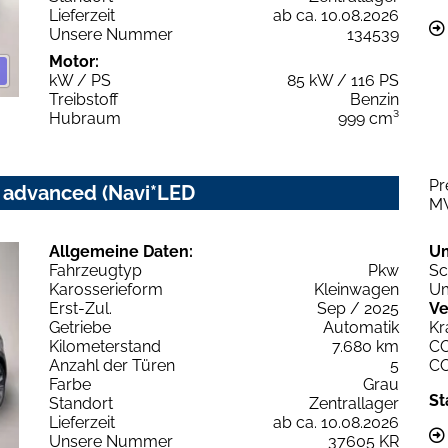
Lieferzeit
ab ca. 10.08.2026
Unsere Nummer
134539
Motor:
kW / PS
85 kW / 116 PS
Treibstoff
Benzin
Hubraum
999 cm³
Pr
c advanced (Navi*LED
M
Allgemeine Daten:
U
Fahrzeugtyp
Pkw
Sc
Karosserieform
Kleinwagen
Um
Erst-Zul.
Sep / 2025
Ve
Getriebe
Automatik
Kr
Kilometerstand
7.680 km
C
Anzahl der Türen
5
C
Farbe
Grau
St
Standort
Zentrallager
Lieferzeit
ab ca. 10.08.2026
Unsere Nummer
37605 KR