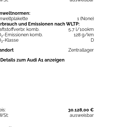
mweltnormen:
weltplakette
1 (None)
rbrauch und Emissionen nach WLTP:
aftstoffverbr. komb.
5,7 l/100km
O
-Emissionen komb.
128 g/km
2
O
-Klasse
D
2
andort
Zentrallager
Details zum Audi A1 anzeigen
eis:
30.128,00 €
WSt:
ausweisbar