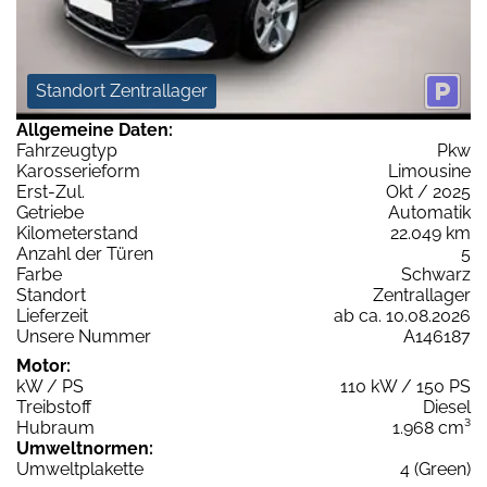
Standort Zentrallager
Allgemeine Daten:
Fahrzeugtyp
Pkw
Karosserieform
Limousine
Erst-Zul.
Okt / 2025
Getriebe
Automatik
Kilometerstand
22.049 km
Anzahl der Türen
5
Farbe
Schwarz
Standort
Zentrallager
Lieferzeit
ab ca. 10.08.2026
Unsere Nummer
A146187
Motor:
kW / PS
110 kW / 150 PS
Treibstoff
Diesel
Hubraum
1.968 cm³
Umweltnormen:
Umweltplakette
4 (Green)