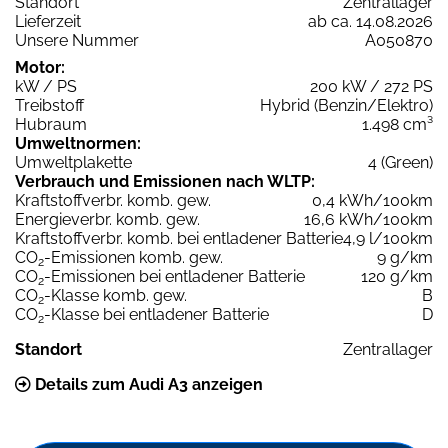
Standort
Zentrallager
Lieferzeit
ab ca. 14.08.2026
Unsere Nummer
A050870
Motor:
kW / PS
200 kW / 272 PS
Treibstoff
Hybrid (Benzin/Elektro)
Hubraum
1.498 cm³
Umweltnormen:
Umweltplakette
4 (Green)
Verbrauch und Emissionen nach WLTP:
Kraftstoffverbr. komb. gew.
0,4 kWh/100km
Energieverbr. komb. gew.
16,6 kWh/100km
Kraftstoffverbr. komb. bei entladener Batterie
4,9 l/100km
CO
-Emissionen komb. gew.
9 g/km
2
CO
-Emissionen bei entladener Batterie
120 g/km
2
CO
-Klasse komb. gew.
B
2
CO
-Klasse bei entladener Batterie
D
2
Standort
Zentrallager
Details zum Audi A3 anzeigen