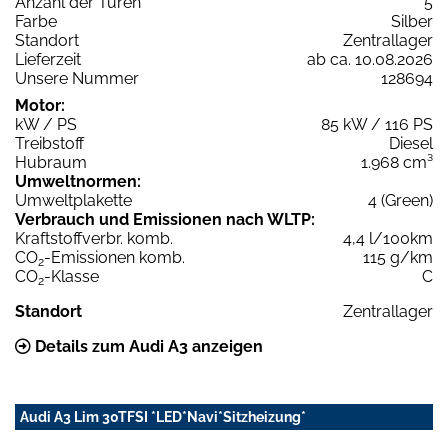
Anzahl der Türen
5
Farbe
Silber
Standort
Zentrallager
Lieferzeit
ab ca. 10.08.2026
Unsere Nummer
128694
Motor:
kW / PS
85 kW / 116 PS
Treibstoff
Diesel
Hubraum
1.968 cm³
Umweltnormen:
Umweltplakette
4 (Green)
Verbrauch und Emissionen nach WLTP:
Kraftstoffverbr. komb.
4,4 l/100km
CO
-Emissionen komb.
115 g/km
2
CO
-Klasse
C
2
Standort
Zentrallager
Details zum Audi A3 anzeigen
Audi A3 Lim 30TFSI *LED*Navi*Sitzheizung*