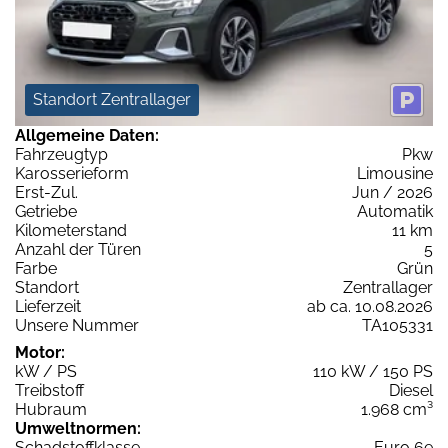
Standort Zentrallager
Allgemeine Daten:
Fahrzeugtyp
Pkw
Karosserieform
Limousine
Erst-Zul.
Jun / 2026
Getriebe
Automatik
Kilometerstand
11 km
Anzahl der Türen
5
Farbe
Grün
Standort
Zentrallager
Lieferzeit
ab ca. 10.08.2026
Unsere Nummer
TA105331
Motor:
kW / PS
110 kW / 150 PS
Treibstoff
Diesel
Hubraum
1.968 cm³
Umweltnormen:
Schadstoffklasse
Euro 6e