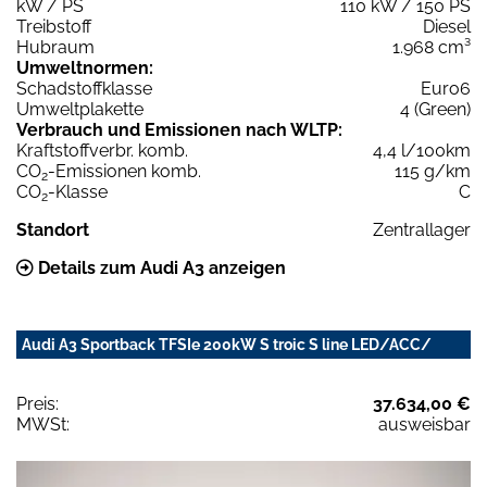
kW / PS
110 kW / 150 PS
Treibstoff
Diesel
Hubraum
1.968 cm³
Umweltnormen:
Schadstoffklasse
Euro6
Umweltplakette
4 (Green)
Verbrauch und Emissionen nach WLTP:
Kraftstoffverbr. komb.
4,4 l/100km
CO
-Emissionen komb.
115 g/km
2
CO
-Klasse
C
2
Standort
Zentrallager
Details zum Audi A3 anzeigen
Audi A3 Sportback TFSIe 200kW S troic S line LED/ACC/
Preis:
37.634,00 €
MWSt:
ausweisbar