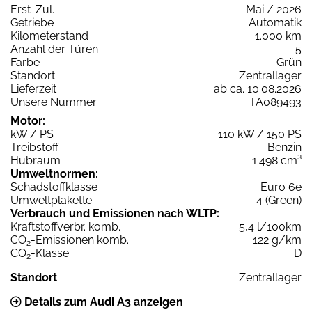
Erst-Zul.
Mai / 2026
Getriebe
Automatik
Kilometerstand
1.000 km
Anzahl der Türen
5
Farbe
Grün
Standort
Zentrallager
Lieferzeit
ab ca. 10.08.2026
Unsere Nummer
TA089493
Motor:
kW / PS
110 kW / 150 PS
Treibstoff
Benzin
Hubraum
1.498 cm³
Umweltnormen:
Schadstoffklasse
Euro 6e
Umweltplakette
4 (Green)
Verbrauch und Emissionen nach WLTP:
Kraftstoffverbr. komb.
5,4 l/100km
CO
-Emissionen komb.
122 g/km
2
CO
-Klasse
D
2
Standort
Zentrallager
Details zum Audi A3 anzeigen