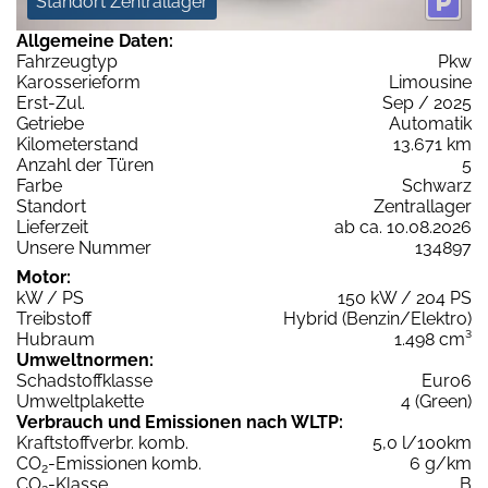
Standort Zentrallager
Allgemeine Daten:
Fahrzeugtyp
Pkw
Karosserieform
Limousine
Erst-Zul.
Sep / 2025
Getriebe
Automatik
Kilometerstand
13.671 km
Anzahl der Türen
5
Farbe
Schwarz
Standort
Zentrallager
Lieferzeit
ab ca. 10.08.2026
Unsere Nummer
134897
Motor:
kW / PS
150 kW / 204 PS
Treibstoff
Hybrid (Benzin/Elektro)
Hubraum
1.498 cm³
Umweltnormen:
Schadstoffklasse
Euro6
Umweltplakette
4 (Green)
Verbrauch und Emissionen nach WLTP:
Kraftstoffverbr. komb.
5,0 l/100km
CO
-Emissionen komb.
6 g/km
2
CO
-Klasse
B