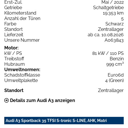
Erst-Zul.
Mai / 2022
Getriebe
Schaltgetriebe
Kilometerstand
19.353 km
Anzahl der Türen
5
Farbe
Schwarz
Standort
Zentrallager
Lieferzeit
ab ca. 10.08.2026
Unsere Nummer
A063843
Motor:
kW / PS
81 kW / 110 PS
Treibstoff
Benzin
Hubraum
999 cm³
Umweltnormen:
Schadstoffklasse
Euro6d
Umweltplakette
4 (Green)
Standort
Zentrallager
Details zum Audi A3 anzeigen
Audi A3 Sportback 35 TFSI S-tronic S-LINE, AHK, Matri