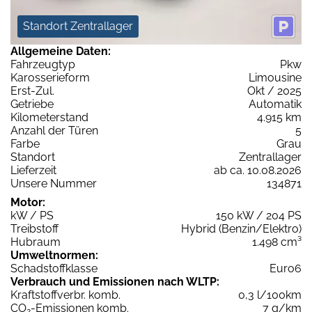
Standort Zentrallager
Allgemeine Daten:
Fahrzeugtyp
Pkw
Karosserieform
Limousine
Erst-Zul.
Okt / 2025
Getriebe
Automatik
Kilometerstand
4.915 km
Anzahl der Türen
5
Farbe
Grau
Standort
Zentrallager
Lieferzeit
ab ca. 10.08.2026
Unsere Nummer
134871
Motor:
kW / PS
150 kW / 204 PS
Treibstoff
Hybrid (Benzin/Elektro)
Hubraum
1.498 cm³
Umweltnormen:
Schadstoffklasse
Euro6
Verbrauch und Emissionen nach WLTP:
Kraftstoffverbr. komb.
0,3 l/100km
CO
-Emissionen komb.
7 g/km
2