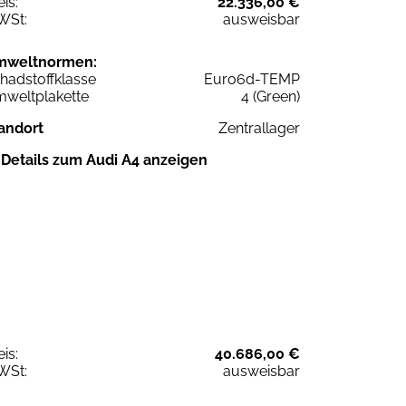
eis:
22.336,00 €
WSt:
ausweisbar
mweltnormen:
hadstoffklasse
Euro6d-TEMP
weltplakette
4 (Green)
andort
Zentrallager
Details zum Audi A4 anzeigen
eis:
40.686,00 €
WSt:
ausweisbar