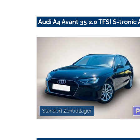
Audi A4 Avant 35 2.0 TFSI S-troni
Standort Zentrallager