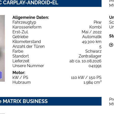
Pr
NIC CARPLAY-ANDROID+EL
M
Allgemeine Daten:
U
Fahrzeugtyp
Pkw
Sc
Karosserieform
Kombi
Um
Erst-Zul.
Mai / 2022
St
Getriebe
Automatik
Kilometerstand
49.300 km
Anzahl der Türen
5
Farbe
Schwarz
Standort
Zentrallager
Lieferzeit
ab ca. 10.08.2026
Unsere Nummer
041991
Motor:
kW / PS
110 kW / 150 PS
Hubraum
1.984 cm³
Pr
line MATRIX BUSINESS
M