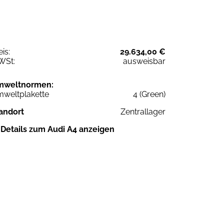
eis:
29.634,00 €
WSt:
ausweisbar
mweltnormen:
weltplakette
4 (Green)
andort
Zentrallager
Details zum Audi A4 anzeigen