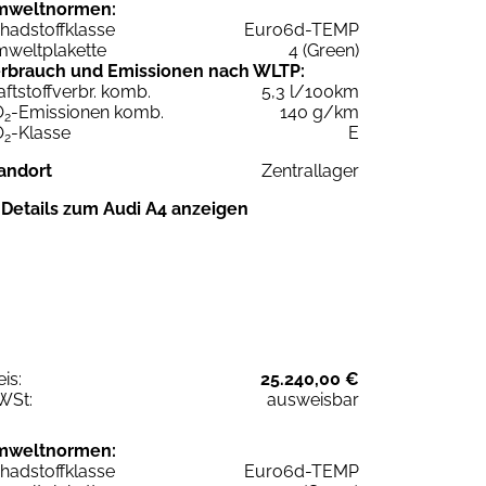
mweltnormen:
hadstoffklasse
Euro6d-TEMP
weltplakette
4 (Green)
rbrauch und Emissionen nach WLTP:
aftstoffverbr. komb.
5,3 l/100km
O
-Emissionen komb.
140 g/km
2
O
-Klasse
E
2
andort
Zentrallager
Details zum Audi A4 anzeigen
eis:
25.240,00 €
WSt:
ausweisbar
mweltnormen:
hadstoffklasse
Euro6d-TEMP