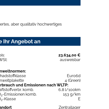
rtes, aber qualitativ hochwertiges
e Ihr Angebot an
eis:
23.634,00 €
WSt:
ausweisbar
mweltnormen:
hadstoffklasse
Euro6d
weltplakette
4 (Green)
rbrauch und Emissionen nach WLTP:
aftstoffverbr. komb.
6,8 l/100km
O
-Emissionen komb.
153 g/km
2
O
-Klasse
E
2
andort
Zentrallager