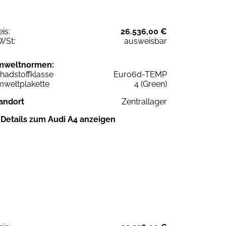
eis:
26.536,00 €
WSt:
ausweisbar
mweltnormen:
hadstoffklasse
Euro6d-TEMP
weltplakette
4 (Green)
andort
Zentrallager
Details zum Audi A4 anzeigen