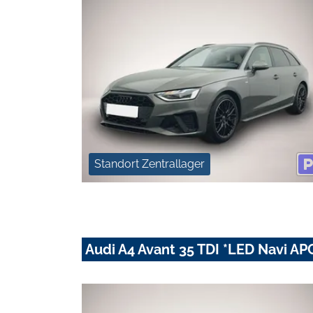
Standort Zentrallager
Audi A4 Avant 35 TDI *LED Navi APC