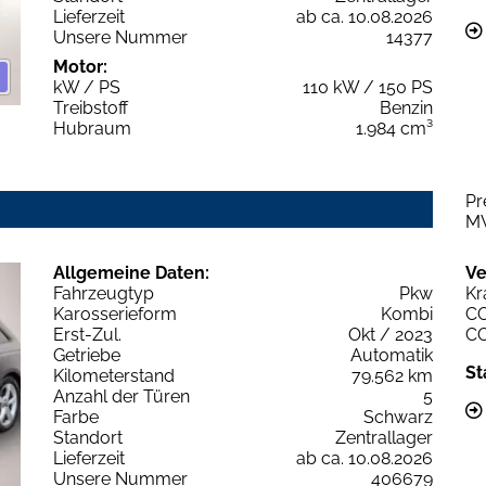
Lieferzeit
ab ca. 10.08.2026
Unsere Nummer
14377
Motor:
kW / PS
110 kW / 150 PS
Treibstoff
Benzin
Hubraum
1.984 cm³
Pr
M
Allgemeine Daten:
Ve
Fahrzeugtyp
Pkw
Kr
Karosserieform
Kombi
C
Erst-Zul.
Okt / 2023
C
Getriebe
Automatik
St
Kilometerstand
79.562 km
Anzahl der Türen
5
Farbe
Schwarz
Standort
Zentrallager
Lieferzeit
ab ca. 10.08.2026
Unsere Nummer
406679