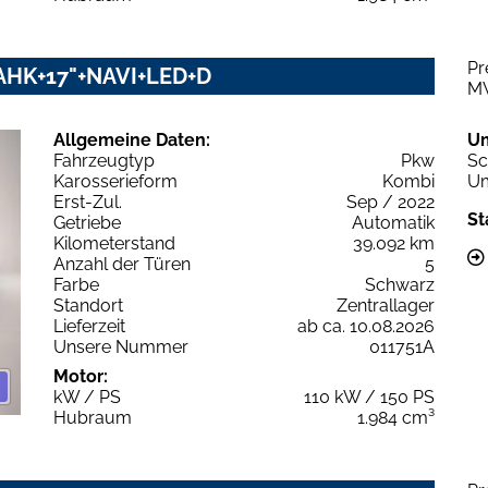
Pr
c AHK+17"+NAVI+LED+D
M
Allgemeine Daten:
U
Fahrzeugtyp
Pkw
Sc
Karosserieform
Kombi
Um
Erst-Zul.
Sep / 2022
St
Getriebe
Automatik
Kilometerstand
39.092 km
Anzahl der Türen
5
Farbe
Schwarz
Standort
Zentrallager
Lieferzeit
ab ca. 10.08.2026
Unsere Nummer
011751A
Motor:
kW / PS
110 kW / 150 PS
Hubraum
1.984 cm³