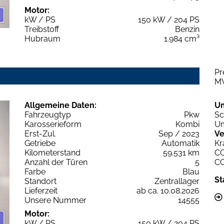
Motor:
kW / PS
150 kW / 204 PS
Treibstoff
Benzin
Hubraum
1.984 cm³
Pr
M
Allgemeine Daten:
U
Fahrzeugtyp
Pkw
Sc
Karosserieform
Kombi
Um
Erst-Zul.
Sep / 2023
Ve
Getriebe
Automatik
Kr
Kilometerstand
59.531 km
C
Anzahl der Türen
5
C
Farbe
Blau
St
Standort
Zentrallager
Lieferzeit
ab ca. 10.08.2026
Unsere Nummer
14555
Motor:
kW / PS
150 kW / 204 PS