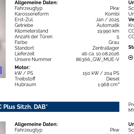
Allgemeine Daten:
U
Fahrzeugtyp
Pkw
Sc
Karosserieform
Kombi
Um
Erst-Zul.
Jan / 2025
Ve
Getriebe
Automatik
Kr
Kilometerstand
19.990 km
C
Anzahl der Türen
5
C
Farbe
Grau
St
Standort
Zentrallager
Lieferzeit
ab ca. 10.08.2026
Unsere Nummer
86366_GW_MUE-V
Motor:
kW / PS
150 kW / 204 PS
Treibstoff
Diesel
Hubraum
1.968 cm³
Pr
 Plus Sitzh. DAB*
M
Allgemeine Daten:
U
Fahrzeugtyp
Pkw
Sc