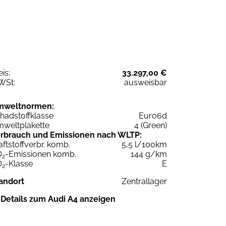
eis:
33.297,00 €
WSt:
ausweisbar
mweltnormen:
hadstoffklasse
Euro6d
weltplakette
4 (Green)
rbrauch und Emissionen nach WLTP:
aftstoffverbr. komb.
5,5 l/100km
O
-Emissionen komb.
144 g/km
2
O
-Klasse
E
2
andort
Zentrallager
Details zum Audi A4 anzeigen