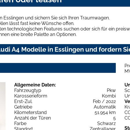
n Esslingen und sichern Sie sich Ihren Traumwagen.
len lässt fast keine Wünsche offen.
en technologischen Features suchen oder sich für ein preiswe
hnen eine breite Palette an Optionen.
di A4 Modelle in Esslingen und fordern Si
Pr
M
Allgemeine Daten:
U
Fahrzeugtyp
Pkw
Sc
Karosserieform
Kombi
Um
Erst-Zul.
Feb / 2022
Ve
Getriebe
Automatik
Kr
Kilometerstand
51.954 km
C
Anzahl der Türen
5
C
Farbe
Schwarz
St
Standort
Zentrallager