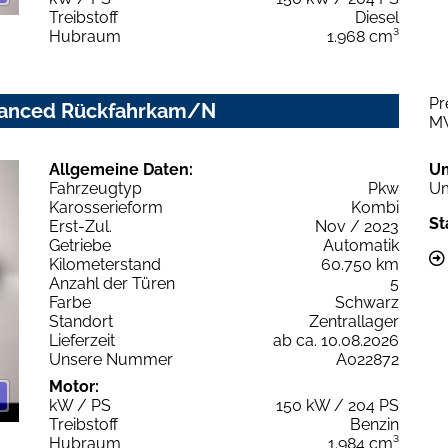
Treibstoff
Diesel
Hubraum
1.968 cm³
Pr
advanced Rückfahrkam/N
M
Allgemeine Daten:
U
Fahrzeugtyp
Pkw
Um
Karosserieform
Kombi
St
Erst-Zul.
Nov / 2023
Getriebe
Automatik
Kilometerstand
60.750 km
Anzahl der Türen
5
Farbe
Schwarz
Standort
Zentrallager
Lieferzeit
ab ca. 10.08.2026
Unsere Nummer
A022872
Motor:
kW / PS
150 kW / 204 PS
Treibstoff
Benzin
Hubraum
1.984 cm³