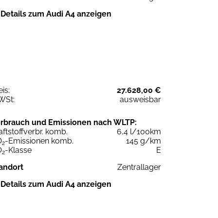
Details zum Audi A4 anzeigen
eis:
27.628,00 €
WSt:
ausweisbar
rbrauch und Emissionen nach WLTP:
aftstoffverbr. komb.
6,4 l/100km
O
-Emissionen komb.
145 g/km
2
O
-Klasse
E
2
andort
Zentrallager
Details zum Audi A4 anzeigen