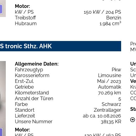
Motor:
kW / PS
150 kW / 204 PS
Treibstoff
Benzin
Hubraum
1.984 cm³
Pr
S tronic Sthz. AHK
M
Allgemeine Daten:
U
Fahrzeugtyp
Pkw
Sc
Karosserieform
Limousine
Um
Erst-Zul.
Mai / 2023
Ve
Getriebe
Automatik
Kr
Kilometerstand
70.269 km
C
Anzahl der Türen
5
C
Farbe
Schwarz
St
Standort
Zentrallager
Lieferzeit
ab ca. 10.08.2026
Unsere Nummer
38135 KR
Motor:
kW / PS
120 kW / 163 PS