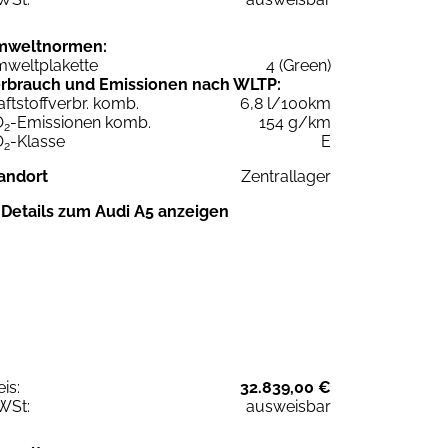
mweltnormen:
weltplakette
4 (Green)
rbrauch und Emissionen nach WLTP:
aftstoffverbr. komb.
6,8 l/100km
O
-Emissionen komb.
154 g/km
2
O
-Klasse
E
2
andort
Zentrallager
Details zum Audi A5 anzeigen
eis:
32.839,00 €
WSt:
ausweisbar