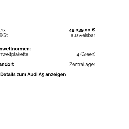
eis:
49.039,00 €
WSt:
ausweisbar
mweltnormen:
weltplakette
4 (Green)
andort
Zentrallager
Details zum Audi A5 anzeigen