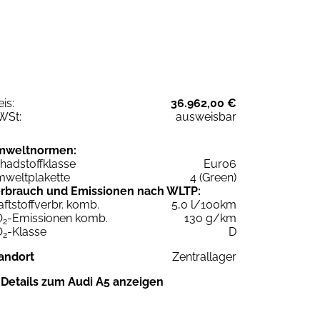
eis:
36.962,00 €
WSt:
ausweisbar
mweltnormen:
hadstoffklasse
Euro6
weltplakette
4 (Green)
rbrauch und Emissionen nach WLTP:
aftstoffverbr. komb.
5,0 l/100km
O
-Emissionen komb.
130 g/km
2
O
-Klasse
D
2
andort
Zentrallager
Details zum Audi A5 anzeigen