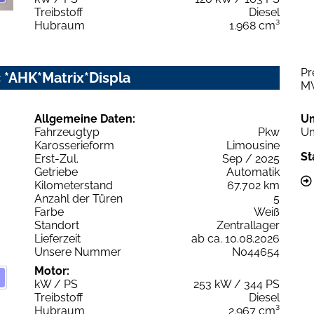
Treibstoff
Diesel
Hubraum
1.968 cm³
Pr
c *AHK*Matrix*Displa
M
Allgemeine Daten:
U
Fahrzeugtyp
Pkw
Um
Karosserieform
Limousine
St
Erst-Zul.
Sep / 2025
Getriebe
Automatik
Kilometerstand
67.702 km
Anzahl der Türen
5
Farbe
Weiß
Standort
Zentrallager
Lieferzeit
ab ca. 10.08.2026
Unsere Nummer
N044654
Motor:
kW / PS
253 kW / 344 PS
Treibstoff
Diesel
Hubraum
2.967 cm³