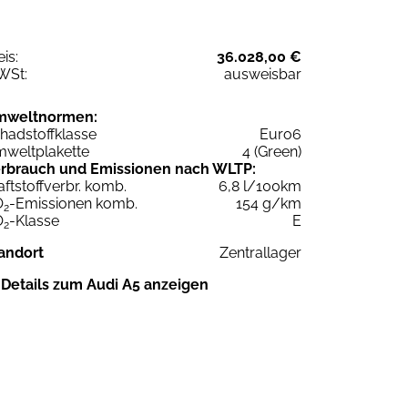
eis:
36.028,00 €
WSt:
ausweisbar
mweltnormen:
hadstoffklasse
Euro6
weltplakette
4 (Green)
rbrauch und Emissionen nach WLTP:
aftstoffverbr. komb.
6,8 l/100km
O
-Emissionen komb.
154 g/km
2
O
-Klasse
E
2
andort
Zentrallager
Details zum Audi A5 anzeigen