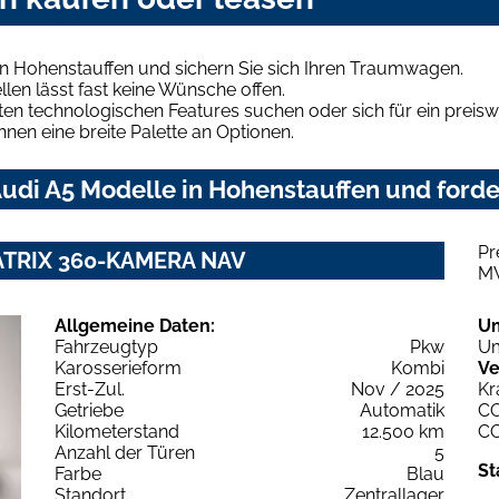
in Hohenstauffen und sichern Sie sich Ihren Traumwagen.
len lässt fast keine Wünsche offen.
en technologischen Features suchen oder sich für ein preiswe
hnen eine breite Palette an Optionen.
udi A5 Modelle in Hohenstauffen und forder
Pr
 MATRIX 360-KAMERA NAV
M
Allgemeine Daten:
U
Fahrzeugtyp
Pkw
Um
Karosserieform
Kombi
Ve
Erst-Zul.
Nov / 2025
Kr
Getriebe
Automatik
C
Kilometerstand
12.500 km
C
Anzahl der Türen
5
St
Farbe
Blau
Standort
Zentrallager