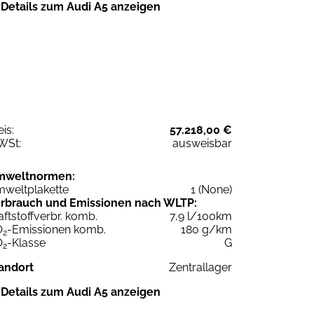
Details zum Audi A5 anzeigen
eis:
57.218,00 €
WSt:
ausweisbar
mweltnormen:
weltplakette
1 (None)
rbrauch und Emissionen nach WLTP:
aftstoffverbr. komb.
7,9 l/100km
O
-Emissionen komb.
180 g/km
2
O
-Klasse
G
2
andort
Zentrallager
Details zum Audi A5 anzeigen