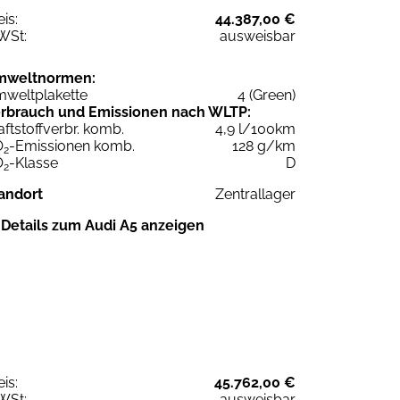
eis:
44.387,00 €
WSt:
ausweisbar
mweltnormen:
weltplakette
4 (Green)
rbrauch und Emissionen nach WLTP:
aftstoffverbr. komb.
4,9 l/100km
O
-Emissionen komb.
128 g/km
2
O
-Klasse
D
2
andort
Zentrallager
Details zum Audi A5 anzeigen
eis:
45.762,00 €
WSt:
ausweisbar