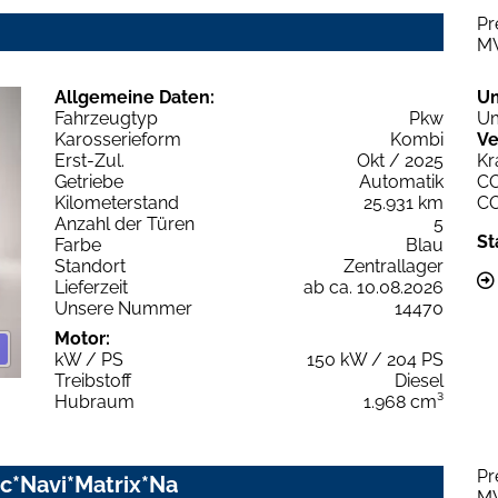
Pr
M
Allgemeine Daten:
U
Fahrzeugtyp
Pkw
Um
Karosserieform
Kombi
Ve
Erst-Zul.
Okt / 2025
Kr
Getriebe
Automatik
C
Kilometerstand
25.931 km
C
Anzahl der Türen
5
St
Farbe
Blau
Standort
Zentrallager
Lieferzeit
ab ca. 10.08.2026
Unsere Nummer
14470
Motor:
kW / PS
150 kW / 204 PS
Treibstoff
Diesel
Hubraum
1.968 cm³
Pr
nic*Navi*Matrix*Na
M