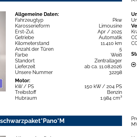
Allgemeine Daten:
U
Fahrzeugtyp
Pkw
Um
Karosserieform
Limousine
Ve
Erst-Zul.
Apr / 2025
Kr
Getriebe
Automatik
C
Kilometerstand
11.410 km
C
Anzahl der Türen
5
St
Farbe
Weiß
Standort
Zentrallager
Lieferzeit
ab ca. 11.08.2026
Unsere Nummer
32298
Motor:
kW / PS
150 kW / 204 PS
Treibstoff
Benzin
Hubraum
1.984 cm³
Pr
c schwarzpaket*Pano*M
M