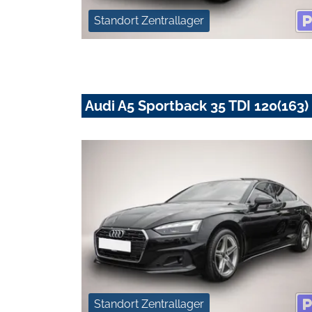
Standort Zentrallager
Audi A5 Sportback 35 TDI 120(163) 
Standort Zentrallager