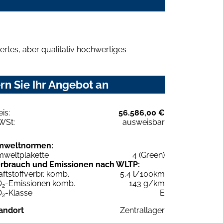
rtes, aber qualitativ hochwertiges
n Sie Ihr Angebot an
eis:
56.586,00 €
WSt:
ausweisbar
mweltnormen:
weltplakette
4 (Green)
rbrauch und Emissionen nach WLTP:
aftstoffverbr. komb.
5,4 l/100km
O
-Emissionen komb.
143 g/km
2
O
-Klasse
E
2
andort
Zentrallager