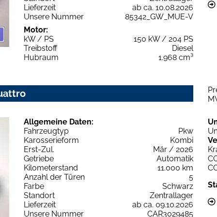
Lieferzeit
ab ca. 10.08.2026
Unsere Nummer
85342_GW_MUE-V
Motor:
kW / PS
150 kW / 204 PS
Treibstoff
Diesel
Hubraum
1.968 cm³
Pr
uattro
M
Allgemeine Daten:
U
Fahrzeugtyp
Pkw
Um
Karosserieform
Kombi
Ve
Erst-Zul.
Mär / 2026
Kr
Getriebe
Automatik
C
Kilometerstand
11.000 km
C
Anzahl der Türen
5
St
Farbe
Schwarz
Standort
Zentrallager
Lieferzeit
ab ca. 09.10.2026
Unsere Nummer
CAR3029485