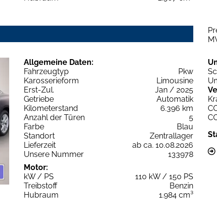
Pr
M
Allgemeine Daten:
U
Fahrzeugtyp
Pkw
Sc
Karosserieform
Limousine
Um
Erst-Zul.
Jan / 2025
Ve
Getriebe
Automatik
Kr
Kilometerstand
6.396 km
C
Anzahl der Türen
5
C
Farbe
Blau
St
Standort
Zentrallager
Lieferzeit
ab ca. 10.08.2026
Unsere Nummer
133978
Motor:
kW / PS
110 kW / 150 PS
Treibstoff
Benzin
Hubraum
1.984 cm³