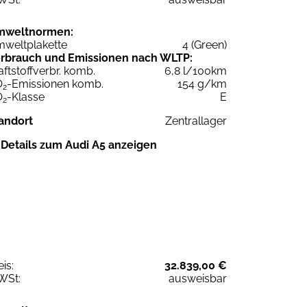
mweltnormen:
weltplakette
4 (Green)
rbrauch und Emissionen nach WLTP:
aftstoffverbr. komb.
6,8 l/100km
O
-Emissionen komb.
154 g/km
2
O
-Klasse
E
2
andort
Zentrallager
Details zum Audi A5 anzeigen
eis:
32.839,00 €
WSt:
ausweisbar