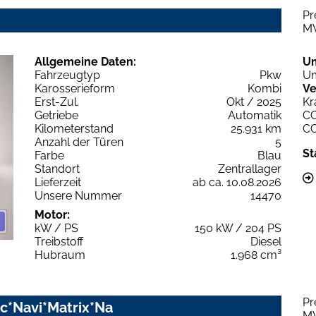
Pr
M
Allgemeine Daten:
U
Fahrzeugtyp
Pkw
Um
Karosserieform
Kombi
Ve
Erst-Zul.
Okt / 2025
Kr
Getriebe
Automatik
C
Kilometerstand
25.931 km
C
Anzahl der Türen
5
St
Farbe
Blau
Standort
Zentrallager
Lieferzeit
ab ca. 10.08.2026
Unsere Nummer
14470
Motor:
kW / PS
150 kW / 204 PS
Treibstoff
Diesel
Hubraum
1.968 cm³
Pr
nic*Navi*Matrix*Na
M