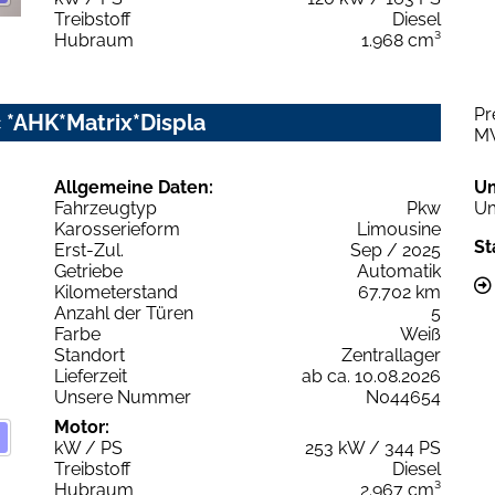
Treibstoff
Diesel
Hubraum
1.968 cm³
Pr
c *AHK*Matrix*Displa
M
Allgemeine Daten:
U
Fahrzeugtyp
Pkw
Um
Karosserieform
Limousine
St
Erst-Zul.
Sep / 2025
Getriebe
Automatik
Kilometerstand
67.702 km
Anzahl der Türen
5
Farbe
Weiß
Standort
Zentrallager
Lieferzeit
ab ca. 10.08.2026
Unsere Nummer
N044654
Motor:
kW / PS
253 kW / 344 PS
Treibstoff
Diesel
Hubraum
2.967 cm³