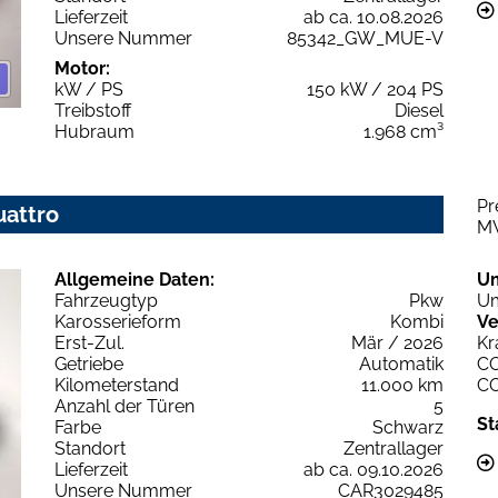
Lieferzeit
ab ca. 10.08.2026
Unsere Nummer
85342_GW_MUE-V
Motor:
kW / PS
150 kW / 204 PS
Treibstoff
Diesel
Hubraum
1.968 cm³
Pr
uattro
M
Allgemeine Daten:
U
Fahrzeugtyp
Pkw
Um
Karosserieform
Kombi
Ve
Erst-Zul.
Mär / 2026
Kr
Getriebe
Automatik
C
Kilometerstand
11.000 km
C
Anzahl der Türen
5
St
Farbe
Schwarz
Standort
Zentrallager
Lieferzeit
ab ca. 09.10.2026
Unsere Nummer
CAR3029485