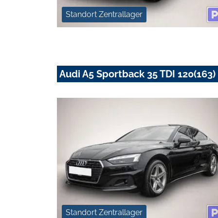
Standort Zentrallager
Audi A5 Sportback 35 TDI 120(163) 
Standort Zentrallager