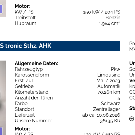
Motor:
kW / PS
150 kW / 204 PS
Treibstoff
Benzin
Hubraum
1.984 cm³
Pr
S tronic Sthz. AHK
M
Allgemeine Daten:
U
Fahrzeugtyp
Pkw
Sc
Karosserieform
Limousine
Um
Erst-Zul.
Mai / 2023
Ve
Getriebe
Automatik
Kr
Kilometerstand
70.269 km
C
Anzahl der Türen
5
C
Farbe
Schwarz
St
Standort
Zentrallager
Lieferzeit
ab ca. 10.08.2026
Unsere Nummer
38135 KR
Motor:
kW / PS
120 kW / 163 PS