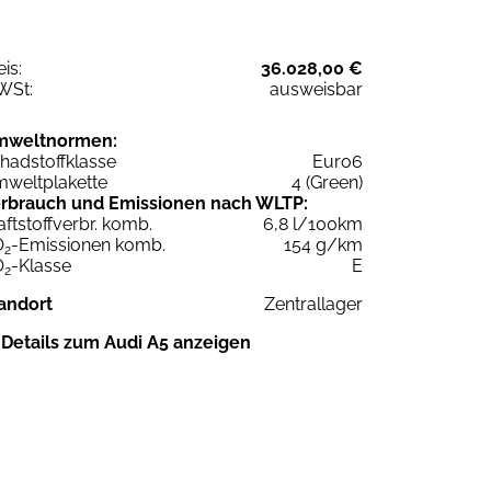
eis:
36.028,00 €
WSt:
ausweisbar
mweltnormen:
hadstoffklasse
Euro6
weltplakette
4 (Green)
rbrauch und Emissionen nach WLTP:
aftstoffverbr. komb.
6,8 l/100km
O
-Emissionen komb.
154 g/km
2
O
-Klasse
E
2
andort
Zentrallager
Details zum Audi A5 anzeigen