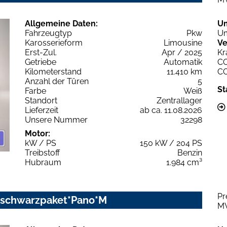
Allgemeine Daten:
U
Fahrzeugtyp
Pkw
Um
Karosserieform
Limousine
Ve
Erst-Zul.
Apr / 2025
Kr
Getriebe
Automatik
C
Kilometerstand
11.410 km
C
Anzahl der Türen
5
St
Farbe
Weiß
Standort
Zentrallager
Lieferzeit
ab ca. 11.08.2026
Unsere Nummer
32298
Motor:
kW / PS
150 kW / 204 PS
Treibstoff
Benzin
Hubraum
1.984 cm³
Pr
c schwarzpaket*Pano*M
M