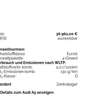
eis:
36.962,00 €
WSt:
ausweisbar
mweltnormen:
hadstoffklasse
Euro6
weltplakette
4 (Green)
rbrauch und Emissionen nach WLTP:
aftstoffverbr. komb.
5,0 l/100km
O
-Emissionen komb.
130 g/km
2
O
-Klasse
D
2
andort
Zentrallager
Details zum Audi A5 anzeigen