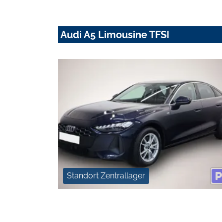
Audi A5 Limousine TFSI
Standort Zentrallager