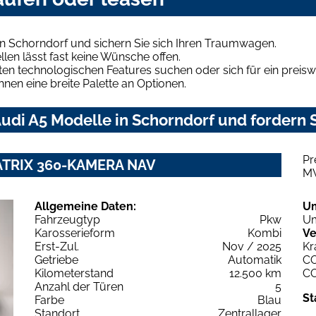
n Schorndorf und sichern Sie sich Ihren Traumwagen.
len lässt fast keine Wünsche offen.
en technologischen Features suchen oder sich für ein preiswe
hnen eine breite Palette an Optionen.
di A5 Modelle in Schorndorf und fordern S
Pr
 MATRIX 360-KAMERA NAV
M
Allgemeine Daten:
U
Fahrzeugtyp
Pkw
Um
Karosserieform
Kombi
Ve
Erst-Zul.
Nov / 2025
Kr
Getriebe
Automatik
C
Kilometerstand
12.500 km
C
Anzahl der Türen
5
St
Farbe
Blau
Standort
Zentrallager