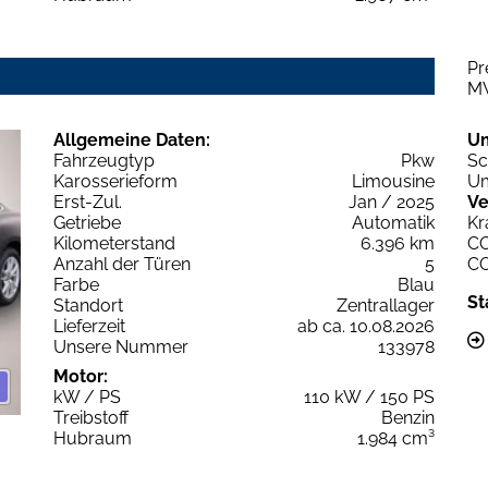
Pr
M
Allgemeine Daten:
U
Fahrzeugtyp
Pkw
Sc
Karosserieform
Limousine
Um
Erst-Zul.
Jan / 2025
Ve
Getriebe
Automatik
Kr
Kilometerstand
6.396 km
C
Anzahl der Türen
5
C
Farbe
Blau
St
Standort
Zentrallager
Lieferzeit
ab ca. 10.08.2026
Unsere Nummer
133978
Motor:
kW / PS
110 kW / 150 PS
Treibstoff
Benzin
Hubraum
1.984 cm³