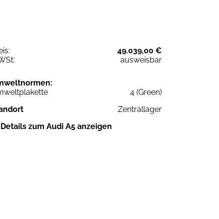
eis:
49.039,00 €
WSt:
ausweisbar
mweltnormen:
weltplakette
4 (Green)
andort
Zentrallager
Details zum Audi A5 anzeigen