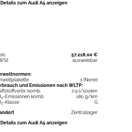
Details zum Audi A5 anzeigen
eis:
57.218,00 €
WSt:
ausweisbar
mweltnormen:
weltplakette
1 (None)
rbrauch und Emissionen nach WLTP:
aftstoffverbr. komb.
7,9 l/100km
O
-Emissionen komb.
180 g/km
2
O
-Klasse
G
2
andort
Zentrallager
Details zum Audi A5 anzeigen