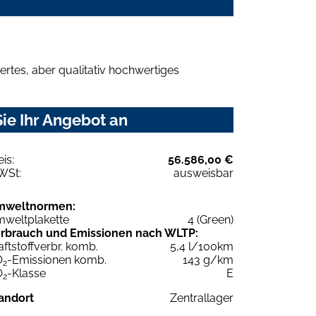
rtes, aber qualitativ hochwertiges
ie Ihr Angebot an
eis:
56.586,00 €
WSt:
ausweisbar
mweltnormen:
weltplakette
4 (Green)
rbrauch und Emissionen nach WLTP:
aftstoffverbr. komb.
5,4 l/100km
O
-Emissionen komb.
143 g/km
2
O
-Klasse
E
2
andort
Zentrallager