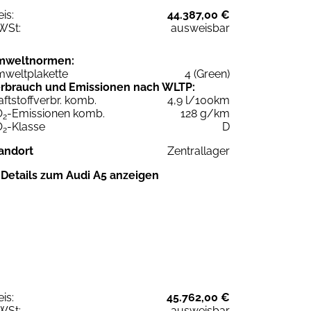
eis:
44.387,00 €
WSt:
ausweisbar
mweltnormen:
weltplakette
4 (Green)
rbrauch und Emissionen nach WLTP:
aftstoffverbr. komb.
4,9 l/100km
O
-Emissionen komb.
128 g/km
2
O
-Klasse
D
2
andort
Zentrallager
Details zum Audi A5 anzeigen
eis:
45.762,00 €
WSt:
ausweisbar