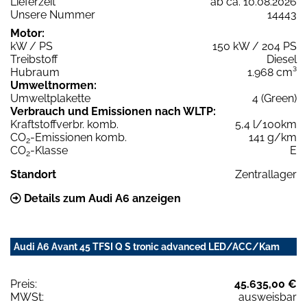
Lieferzeit
ab ca. 10.08.2026
Unsere Nummer
14443
Motor:
kW / PS
150 kW / 204 PS
Treibstoff
Diesel
Hubraum
1.968 cm³
Umweltnormen:
Umweltplakette
4 (Green)
Verbrauch und Emissionen nach WLTP:
Kraftstoffverbr. komb.
5,4 l/100km
CO
-Emissionen komb.
141 g/km
2
CO
-Klasse
E
2
Standort
Zentrallager
Details zum Audi A6 anzeigen
Audi A6 Avant 45 TFSI Q S tronic advanced LED/ACC/Kam
Preis:
45.635,00 €
MWSt:
ausweisbar