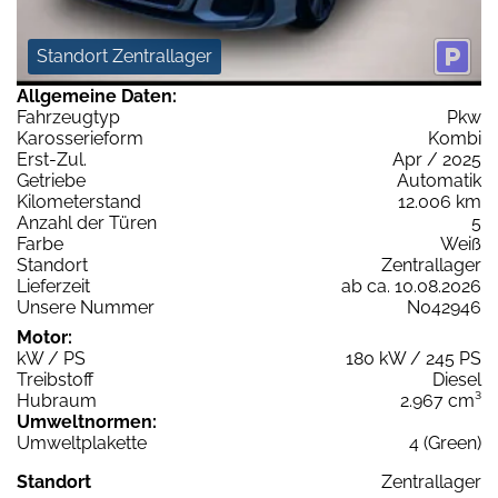
Standort Zentrallager
Allgemeine Daten:
Fahrzeugtyp
Pkw
Karosserieform
Kombi
Erst-Zul.
Apr / 2025
Getriebe
Automatik
Kilometerstand
12.006 km
Anzahl der Türen
5
Farbe
Weiß
Standort
Zentrallager
Lieferzeit
ab ca. 10.08.2026
Unsere Nummer
N042946
Motor:
kW / PS
180 kW / 245 PS
Treibstoff
Diesel
Hubraum
2.967 cm³
Umweltnormen:
Umweltplakette
4 (Green)
Standort
Zentrallager