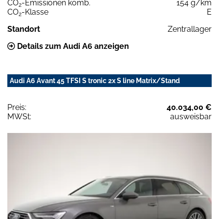
CO
-Emissionen komb.
154 g/km
2
CO
-Klasse
E
2
Standort
Zentrallager
Details zum Audi A6 anzeigen
Audi A6 Avant 45 TFSI S tronic 2x S line Matrix/Stand
Preis:
40.034,00 €
MWSt:
ausweisbar