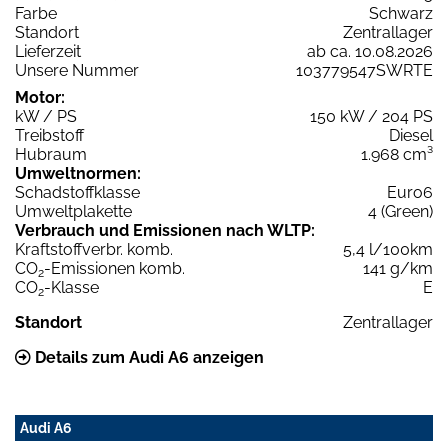
Farbe
Schwarz
Standort
Zentrallager
Lieferzeit
ab ca. 10.08.2026
Unsere Nummer
103779547SWRTE
Motor:
kW / PS
150 kW / 204 PS
Treibstoff
Diesel
Hubraum
1.968 cm³
Umweltnormen:
Schadstoffklasse
Euro6
Umweltplakette
4 (Green)
Verbrauch und Emissionen nach WLTP:
Kraftstoffverbr. komb.
5,4 l/100km
CO
-Emissionen komb.
141 g/km
2
CO
-Klasse
E
2
Standort
Zentrallager
Details zum Audi A6 anzeigen
Audi A6