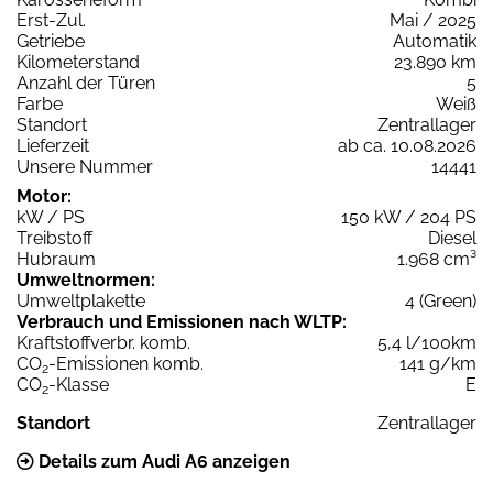
Erst-Zul.
Mai / 2025
Getriebe
Automatik
Kilometerstand
23.890 km
Anzahl der Türen
5
Farbe
Weiß
Standort
Zentrallager
Lieferzeit
ab ca. 10.08.2026
Unsere Nummer
14441
Motor:
kW / PS
150 kW / 204 PS
Treibstoff
Diesel
Hubraum
1.968 cm³
Umweltnormen:
Umweltplakette
4 (Green)
Verbrauch und Emissionen nach WLTP:
Kraftstoffverbr. komb.
5,4 l/100km
CO
-Emissionen komb.
141 g/km
2
CO
-Klasse
E
2
Standort
Zentrallager
Details zum Audi A6 anzeigen