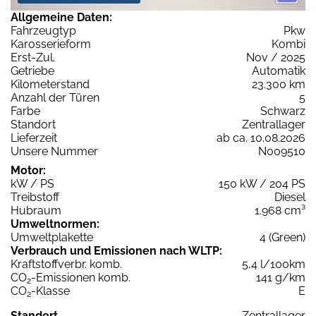
Allgemeine Daten:
Fahrzeugtyp
Pkw
Karosserieform
Kombi
Erst-Zul.
Nov / 2025
Getriebe
Automatik
Kilometerstand
23.300 km
Anzahl der Türen
5
Farbe
Schwarz
Standort
Zentrallager
Lieferzeit
ab ca. 10.08.2026
Unsere Nummer
N009510
Motor:
kW / PS
150 kW / 204 PS
Treibstoff
Diesel
Hubraum
1.968 cm³
Umweltnormen:
Umweltplakette
4 (Green)
Verbrauch und Emissionen nach WLTP:
Kraftstoffverbr. komb.
5,4 l/100km
CO
-Emissionen komb.
141 g/km
2
CO
-Klasse
E
2
Standort
Zentrallager