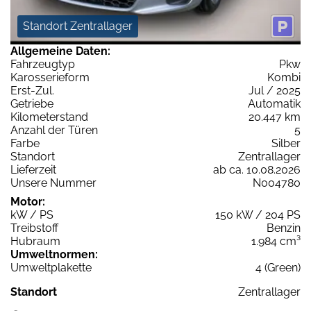
Standort Zentrallager
Allgemeine Daten:
Fahrzeugtyp
Pkw
Karosserieform
Kombi
Erst-Zul.
Jul / 2025
Getriebe
Automatik
Kilometerstand
20.447 km
Anzahl der Türen
5
Farbe
Silber
Standort
Zentrallager
Lieferzeit
ab ca. 10.08.2026
Unsere Nummer
N004780
Motor:
kW / PS
150 kW / 204 PS
Treibstoff
Benzin
Hubraum
1.984 cm³
Umweltnormen:
Umweltplakette
4 (Green)
Standort
Zentrallager