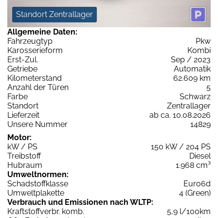
Standort Zentrallager
Allgemeine Daten:
Fahrzeugtyp
Pkw
Karosserieform
Kombi
Erst-Zul.
Sep / 2023
Getriebe
Automatik
Kilometerstand
62.609 km
Anzahl der Türen
5
Farbe
Schwarz
Standort
Zentrallager
Lieferzeit
ab ca. 10.08.2026
Unsere Nummer
14829
Motor:
kW / PS
150 kW / 204 PS
Treibstoff
Diesel
Hubraum
1.968 cm³
Umweltnormen:
Schadstoffklasse
Euro6d
Umweltplakette
4 (Green)
Verbrauch und Emissionen nach WLTP:
Kraftstoffverbr. komb.
5,9 l/100km