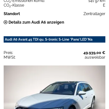
CO
-Emissionen komb.
141 g/km
2
CO
-Klasse
E
2
Standort
Zentrallager
Details zum Audi A6 anzeigen
Audi A6 Avant 45 TDI qu. S-tronic S-Line *Pano*LED*Na
Preis:
49.939,00 €
MWSt:
ausweisbar