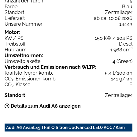
Anzahl der Türen
5
Farbe
Blau
Standort
Zentrallager
Lieferzeit
ab ca. 10.08.2026
Unsere Nummer
14443
Motor:
kW / PS
150 kW / 204 PS
Treibstoff
Diesel
Hubraum
1.968 cm³
Umweltnormen:
Umweltplakette
4 (Green)
Verbrauch und Emissionen nach WLTP:
Kraftstoffverbr. komb.
5,4 l/100km
CO
-Emissionen komb.
141 g/km
2
CO
-Klasse
E
2
Standort
Zentrallager
Details zum Audi A6 anzeigen
Audi A6 Avant 45 TFSI Q S tronic advanced LED/ACC/Kam