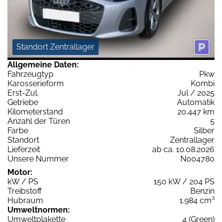
Standort Zentrallager
Allgemeine Daten:
Fahrzeugtyp
Pkw
Karosserieform
Kombi
Erst-Zul.
Jul / 2025
Getriebe
Automatik
Kilometerstand
20.447 km
Anzahl der Türen
5
Farbe
Silber
Standort
Zentrallager
Lieferzeit
ab ca. 10.08.2026
Unsere Nummer
N004780
Motor:
kW / PS
150 kW / 204 PS
Treibstoff
Benzin
Hubraum
1.984 cm³
Umweltnormen:
Umweltplakette
4 (Green)