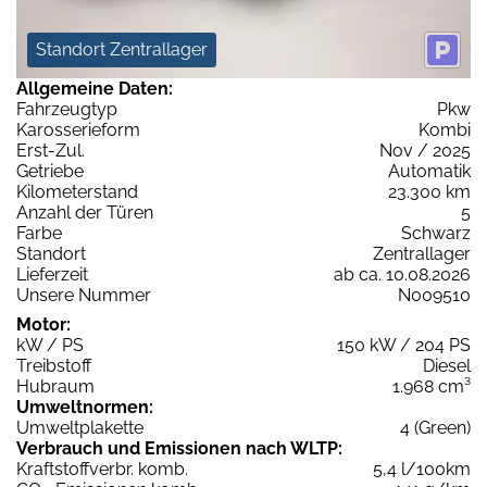
Standort Zentrallager
Allgemeine Daten:
Fahrzeugtyp
Pkw
Karosserieform
Kombi
Erst-Zul.
Nov / 2025
Getriebe
Automatik
Kilometerstand
23.300 km
Anzahl der Türen
5
Farbe
Schwarz
Standort
Zentrallager
Lieferzeit
ab ca. 10.08.2026
Unsere Nummer
N009510
Motor:
kW / PS
150 kW / 204 PS
Treibstoff
Diesel
Hubraum
1.968 cm³
Umweltnormen:
Umweltplakette
4 (Green)
Verbrauch und Emissionen nach WLTP:
Kraftstoffverbr. komb.
5,4 l/100km