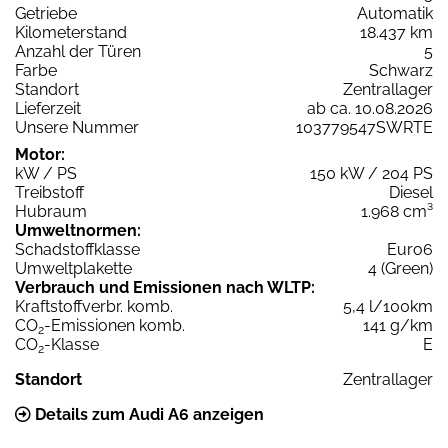
Getriebe
Automatik
Kilometerstand
18.437 km
Anzahl der Türen
5
Farbe
Schwarz
Standort
Zentrallager
Lieferzeit
ab ca. 10.08.2026
Unsere Nummer
103779547SWRTE
Motor:
kW / PS
150 kW / 204 PS
Treibstoff
Diesel
Hubraum
1.968 cm³
Umweltnormen:
Schadstoffklasse
Euro6
Umweltplakette
4 (Green)
Verbrauch und Emissionen nach WLTP:
Kraftstoffverbr. komb.
5,4 l/100km
CO
-Emissionen komb.
141 g/km
2
CO
-Klasse
E
2
Standort
Zentrallager
Details zum Audi A6 anzeigen