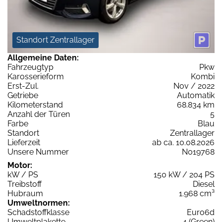
Standort Zentrallager
Allgemeine Daten:
Fahrzeugtyp
Pkw
Karosserieform
Kombi
Erst-Zul.
Nov / 2022
Getriebe
Automatik
Kilometerstand
68.834 km
Anzahl der Türen
5
Farbe
Blau
Standort
Zentrallager
Lieferzeit
ab ca. 10.08.2026
Unsere Nummer
N019768
Motor:
kW / PS
150 kW / 204 PS
Treibstoff
Diesel
Hubraum
1.968 cm³
Umweltnormen:
Schadstoffklasse
Euro6d
Umweltplakette
4 (Green)