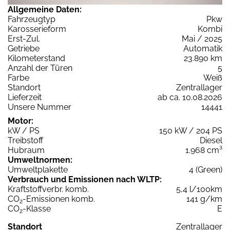
Allgemeine Daten:
Fahrzeugtyp
Pkw
Karosserieform
Kombi
Erst-Zul.
Mai / 2025
Getriebe
Automatik
Kilometerstand
23.890 km
Anzahl der Türen
5
Farbe
Weiß
Standort
Zentrallager
Lieferzeit
ab ca. 10.08.2026
Unsere Nummer
14441
Motor:
kW / PS
150 kW / 204 PS
Treibstoff
Diesel
Hubraum
1.968 cm³
Umweltnormen:
Umweltplakette
4 (Green)
Verbrauch und Emissionen nach WLTP:
Kraftstoffverbr. komb.
5,4 l/100km
CO
-Emissionen komb.
141 g/km
2
CO
-Klasse
E
2
Standort
Zentrallager