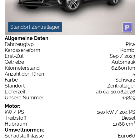
Standort Zentrallager
Allgemeine Daten:
Fahrzeugtyp
Pkw
Karosserieform
Kombi
Erst-Zul.
Sep / 2023
Getriebe
Automatik
Kilometerstand
62.609 km
Anzahl der Türen
5
Farbe
Schwarz
Standort
Zentrallager
Lieferzeit
ab ca. 10.08.2026
Unsere Nummer
14829
Motor:
kW / PS
150 kW / 204 PS
Treibstoff
Diesel
Hubraum
1.968 cm³
Umweltnormen:
Schadstoffklasse
Euro6d