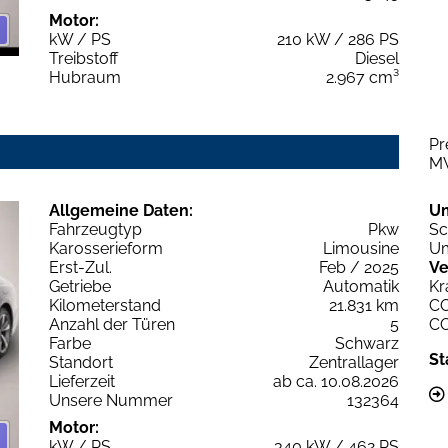
Motor:
kW / PS
210 kW / 286 PS
Treibstoff
Diesel
Hubraum
2.967 cm³
Pr
M
Allgemeine Daten:
U
Fahrzeugtyp
Pkw
Sc
Karosserieform
Limousine
Um
Erst-Zul.
Feb / 2025
Ve
Getriebe
Automatik
Kr
Kilometerstand
21.831 km
C
Anzahl der Türen
5
C
Farbe
Schwarz
St
Standort
Zentrallager
Lieferzeit
ab ca. 10.08.2026
Unsere Nummer
132364
Motor:
kW / PS
340 kW / 462 PS