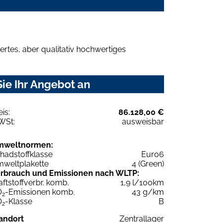
rtes, aber qualitativ hochwertiges
ie Ihr Angebot an
eis:
86.128,00 €
WSt:
ausweisbar
mweltnormen:
hadstoffklasse
Euro6
weltplakette
4 (Green)
rbrauch und Emissionen nach WLTP:
aftstoffverbr. komb.
1,9 l/100km
O
-Emissionen komb.
43 g/km
2
O
-Klasse
B
2
andort
Zentrallager