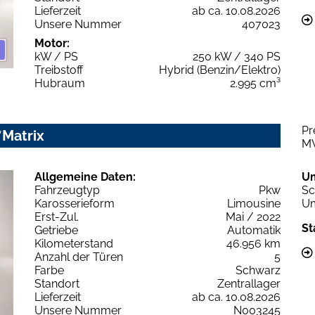
Lieferzeit
ab ca. 10.08.2026
Unsere Nummer
407023
Motor:
kW / PS
250 kW / 340 PS
Treibstoff
Hybrid (Benzin/Elektro)
Hubraum
2.995 cm³
Pr
*Matrix
M
Allgemeine Daten:
U
Fahrzeugtyp
Pkw
Sc
Karosserieform
Limousine
Um
Erst-Zul.
Mai / 2022
St
Getriebe
Automatik
Kilometerstand
46.956 km
Anzahl der Türen
5
Farbe
Schwarz
Standort
Zentrallager
Lieferzeit
ab ca. 10.08.2026
Unsere Nummer
N003245