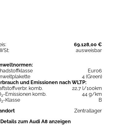
eis:
69.128,00 €
WSt:
ausweisbar
mweltnormen:
hadstoffklasse
Euro6
weltplakette
4 (Green)
rbrauch und Emissionen nach WLTP:
aftstoffverbr. komb.
22,7 l/100km
O
-Emissionen komb.
44 g/km
2
O
-Klasse
B
2
andort
Zentrallager
Details zum Audi A8 anzeigen