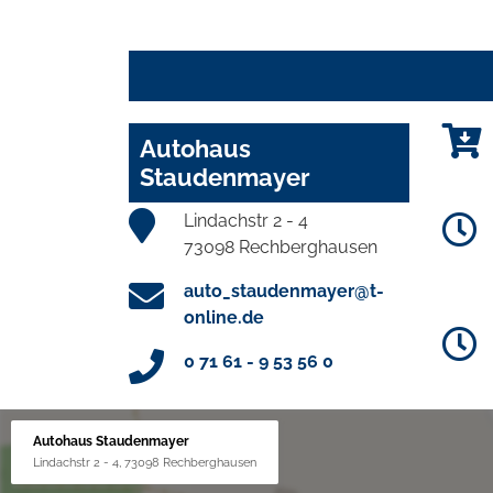
Autohaus
Staudenmayer
Lindachstr 2 - 4
73098 Rechberghausen
auto_staudenmayer@t-
online.de
0 71 61 - 9 53 56 0
Autohaus Staudenmayer
Lindachstr 2 - 4, 73098 Rechberghausen