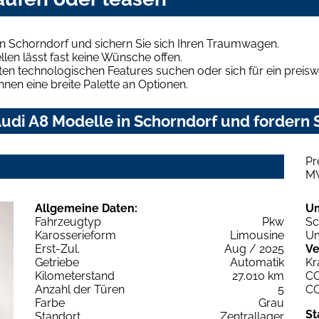
n Schorndorf und sichern Sie sich Ihren Traumwagen.
len lässt fast keine Wünsche offen.
en technologischen Features suchen oder sich für ein preiswe
hnen eine breite Palette an Optionen.
di A8 Modelle in Schorndorf und fordern S
Pr
M
Allgemeine Daten:
U
Fahrzeugtyp
Pkw
Sc
Karosserieform
Limousine
Um
Erst-Zul.
Aug / 2025
Ve
Getriebe
Automatik
Kr
Kilometerstand
27.010 km
C
Anzahl der Türen
5
C
Farbe
Grau
St
Standort
Zentrallager