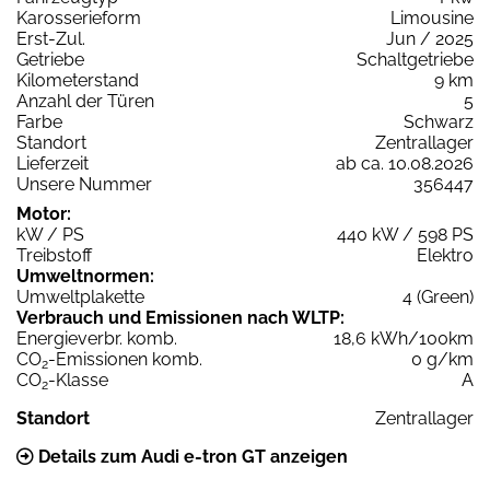
Karosserieform
Limousine
Erst-Zul.
Jun / 2025
Getriebe
Schaltgetriebe
Kilometerstand
9 km
Anzahl der Türen
5
Farbe
Schwarz
Standort
Zentrallager
Lieferzeit
ab ca. 10.08.2026
Unsere Nummer
356447
Motor:
kW / PS
440 kW / 598 PS
Treibstoff
Elektro
Umweltnormen:
Umweltplakette
4 (Green)
Verbrauch und Emissionen nach WLTP:
Energieverbr. komb.
18,6 kWh/100km
CO
-Emissionen komb.
0 g/km
2
CO
-Klasse
A
2
Standort
Zentrallager
Details zum Audi e-tron GT anzeigen