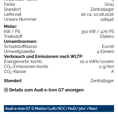
Farbe
Grau
Standort
Zentrallager
Lieferzeit
ab ca. 10.08.2026
Unsere Nummer
128946
Motor:
kW / PS
350 kW / 476 PS
Treibstoff
Elektro
Umweltnormen:
Schadstoffklasse
Euro6
Umweltplakette
4 (Green)
Verbrauch und Emissionen nach WLTP:
Energieverbr. komb.
20,0 kWh/100km
CO
-Emissionen komb.
0 g/km
2
CO
-Klasse
A
2
Standort
Zentrallager
Details zum Audi e-tron GT anzeigen
Audi e-tron GT Q Matrix/Luft/ACC/HuD/360°/Navi