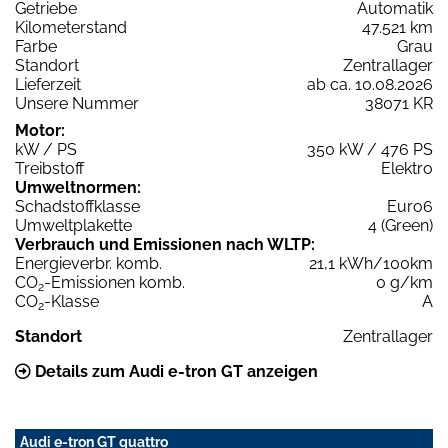
Getriebe
Automatik
Kilometerstand
47.521 km
Farbe
Grau
Standort
Zentrallager
Lieferzeit
ab ca. 10.08.2026
Unsere Nummer
38071 KR
Motor:
kW / PS
350 kW / 476 PS
Treibstoff
Elektro
Umweltnormen:
Schadstoffklasse
Euro6
Umweltplakette
4 (Green)
Verbrauch und Emissionen nach WLTP:
Energieverbr. komb.
21,1 kWh/100km
CO
-Emissionen komb.
0 g/km
2
CO
-Klasse
A
2
Standort
Zentrallager
Details zum Audi e-tron GT anzeigen
Audi e-tron GT quattro