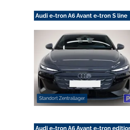
Audi e-tron A6 Avant e-tron S line
Standort Zentrallager
Audi e-tron A6 Avant e-tron edit