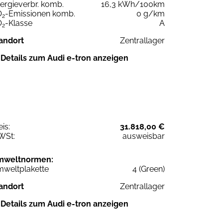
ergieverbr. komb.
16,3 kWh/100km
O
-Emissionen komb.
0 g/km
2
O
-Klasse
A
2
andort
Zentrallager
Details zum Audi e-tron anzeigen
eis:
31.818,00 €
WSt:
ausweisbar
mweltnormen:
weltplakette
4 (Green)
andort
Zentrallager
Details zum Audi e-tron anzeigen