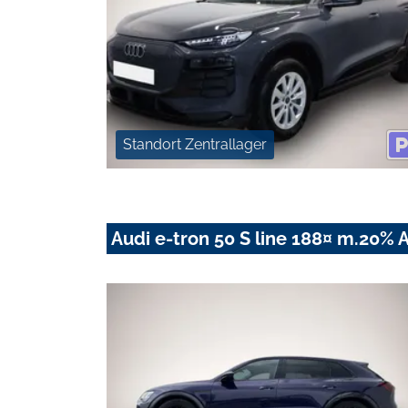
Standort Zentrallager
Audi e-tron 50 S line 188¤ m.20% 