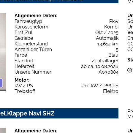
M
Allgemeine Daten:
U
Fahrzeugtyp
Pkw
Sc
Karosserieform
Kombi
Um
Erst-Zul.
Okt / 2025
Ve
Getriebe
Automatik
En
Kilometerstand
13.612 km
C
Anzahl der Türen
5
C
Farbe
Blau
St
Standort
Zentrallager
Lieferzeit
ab ca. 10.08.2026
Unsere Nummer
A030884
Motor:
kW / PS
210 kW / 286 PS
Treibstoff
Elektro
Pr
 el.Klappe Navi SHZ
M
Allgemeine Daten:
U