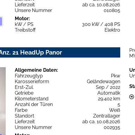
Lieferzeit
ab ca. 10.08.2026
Unsere Nummer
010805
Motor:
kW / PS
300 kW / 408 PS
Treibstoff
Elektro
Pr
 Anz. 21 HeadUp Panor
M
Allgemeine Daten:
U
Fahrzeugtyp
Pkw
Um
Karosserieform
Geländewagen
St
Erst-Zul.
Sep / 2022
Getriebe
Automatik
Kilometerstand
29.402 km
Anzahl der Türen
5
Farbe
Weiß
Standort
Zentrallager
Lieferzeit
ab ca. 10.08.2026
Unsere Nummer
002935