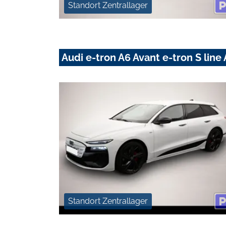
Standort Zentrallager
Audi e-tron A6 Avant e-tron S li
Standort Zentrallager