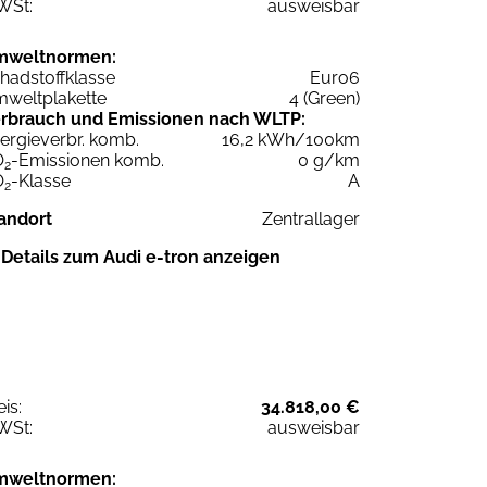
WSt:
ausweisbar
mweltnormen:
hadstoffklasse
Euro6
weltplakette
4 (Green)
rbrauch und Emissionen nach WLTP:
ergieverbr. komb.
16,2 kWh/100km
O
-Emissionen komb.
0 g/km
2
O
-Klasse
A
2
andort
Zentrallager
Details zum Audi e-tron anzeigen
eis:
34.818,00 €
WSt:
ausweisbar
mweltnormen: