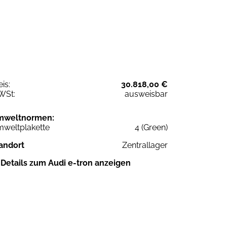
eis:
30.818,00 €
WSt:
ausweisbar
mweltnormen:
weltplakette
4 (Green)
andort
Zentrallager
Details zum Audi e-tron anzeigen