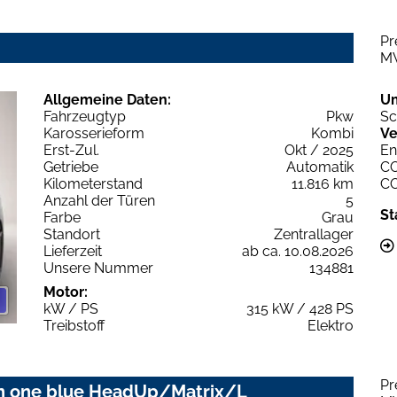
Pr
M
Allgemeine Daten:
U
Fahrzeugtyp
Pkw
Sc
Karosserieform
Kombi
Ve
Erst-Zul.
Okt / 2025
En
Getriebe
Automatik
C
Kilometerstand
11.816 km
C
Anzahl der Türen
5
St
Farbe
Grau
Standort
Zentrallager
Lieferzeit
ab ca. 10.08.2026
Unsere Nummer
134881
Motor:
kW / PS
315 kW / 428 PS
Treibstoff
Elektro
Pr
ion one blue HeadUp/Matrix/L