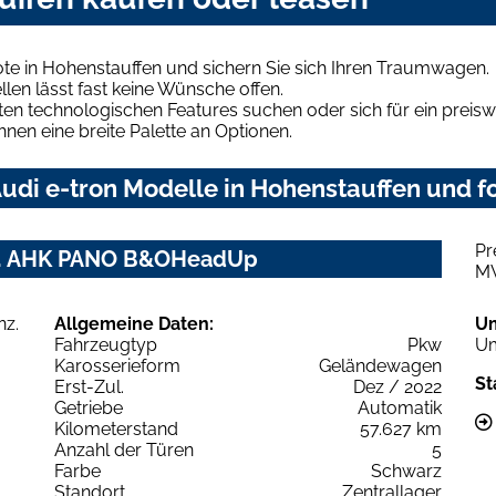
te in Hohenstauffen und sichern Sie sich Ihren Traumwagen.
len lässt fast keine Wünsche offen.
en technologischen Features suchen oder sich für ein preiswe
hnen eine breite Palette an Optionen.
di e-tron Modelle in Hohenstauffen und fo
Pr
Anz. AHK PANO B&OHeadUp
M
Allgemeine Daten:
U
Fahrzeugtyp
Pkw
Um
Karosserieform
Geländewagen
St
Erst-Zul.
Dez / 2022
Getriebe
Automatik
Kilometerstand
57.627 km
Anzahl der Türen
5
Farbe
Schwarz
Standort
Zentrallager