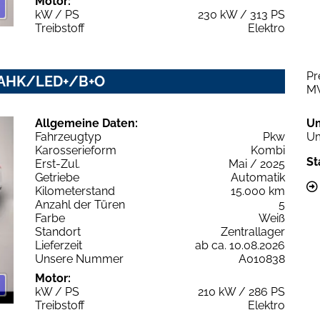
Motor:
kW / PS
230 kW / 313 PS
Treibstoff
Elektro
Pr
ne AHK/LED+/B+O
M
Allgemeine Daten:
U
Fahrzeugtyp
Pkw
Um
Karosserieform
Kombi
St
Erst-Zul.
Mai / 2025
Getriebe
Automatik
Kilometerstand
15.000 km
Anzahl der Türen
5
Farbe
Weiß
Standort
Zentrallager
Lieferzeit
ab ca. 10.08.2026
Unsere Nummer
A010838
Motor:
kW / PS
210 kW / 286 PS
Treibstoff
Elektro