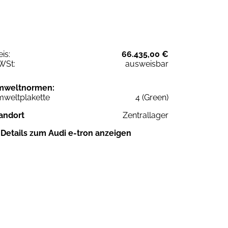
eis:
66.435,00 €
WSt:
ausweisbar
mweltnormen:
weltplakette
4 (Green)
andort
Zentrallager
Details zum Audi e-tron anzeigen