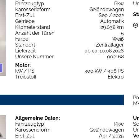
Fahrzeugtyp
Pkw
Um
Karosserieform
Geländewagen
St
Erst-Zul.
Sep / 2022
Getriebe
Automatik
Kilometerstand
29.638 km
Anzahl der Türen
5
Farbe
Weiß
Standort
Zentrallager
Lieferzeit
ab ca. 10.08.2026
Unsere Nummer
002168
Motor:
kW / PS
300 kW / 408 PS
Treibstoff
Elektro
Pr
M
Allgemeine Daten:
U
Fahrzeugtyp
Pkw
Sc
Karosserieform
Geländewagen
Um
Erst-Zul.
Apr / 2025
Ve