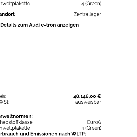
weltplakette
4 (Green)
andort
Zentrallager
Details zum Audi e-tron anzeigen
eis:
48.146,00 €
WSt:
ausweisbar
mweltnormen:
hadstoffklasse
Euro6
weltplakette
4 (Green)
rbrauch und Emissionen nach WLTP: