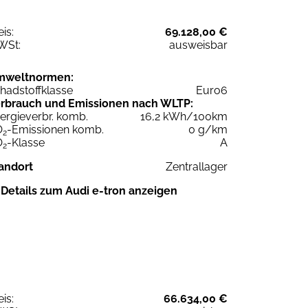
eis:
69.128,00 €
WSt:
ausweisbar
mweltnormen:
hadstoffklasse
Euro6
rbrauch und Emissionen nach WLTP:
ergieverbr. komb.
16,2 kWh/100km
O
-Emissionen komb.
0 g/km
2
O
-Klasse
A
2
andort
Zentrallager
Details zum Audi e-tron anzeigen
eis:
66.634,00 €