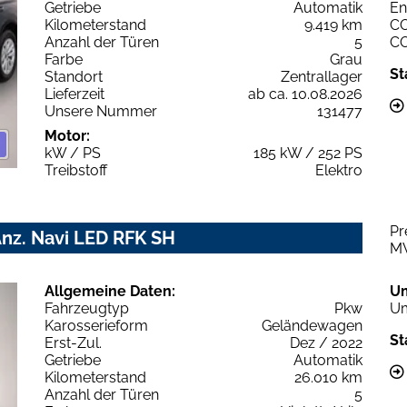
Getriebe
Automatik
En
Kilometerstand
9.419 km
C
Anzahl der Türen
5
C
Farbe
Grau
St
Standort
Zentrallager
Lieferzeit
ab ca. 10.08.2026
Unsere Nummer
131477
Motor:
kW / PS
185 kW / 252 PS
Treibstoff
Elektro
Pr
Anz. Navi LED RFK SH
M
Allgemeine Daten:
U
Fahrzeugtyp
Pkw
Um
Karosserieform
Geländewagen
St
Erst-Zul.
Dez / 2022
Getriebe
Automatik
Kilometerstand
26.010 km
Anzahl der Türen
5