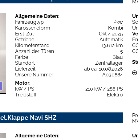
M
Allgemeine Daten:
U
Fahrzeugtyp
Pkw
Sc
Karosserieform
Kombi
Um
Erst-Zul.
Okt / 2025
Ve
Getriebe
Automatik
En
Kilometerstand
13.612 km
C
Anzahl der Türen
5
C
Farbe
Blau
St
Standort
Zentrallager
Lieferzeit
ab ca. 10.08.2026
Unsere Nummer
A030884
Motor:
kW / PS
210 kW / 286 PS
Treibstoff
Elektro
Pr
 el.Klappe Navi SHZ
M
Allgemeine Daten:
U