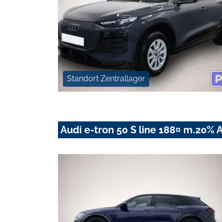
Standort Zentrallager
Audi e-tron 50 S line 188¤ m.20% 