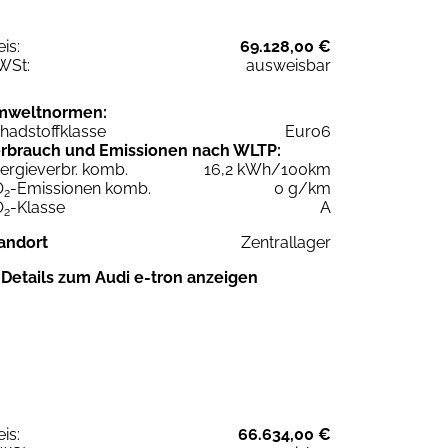
eis:
69.128,00 €
WSt:
ausweisbar
mweltnormen:
hadstoffklasse
Euro6
rbrauch und Emissionen nach WLTP:
ergieverbr. komb.
16,2 kWh/100km
O
-Emissionen komb.
0 g/km
2
O
-Klasse
A
2
andort
Zentrallager
Details zum Audi e-tron anzeigen
eis:
66.634,00 €