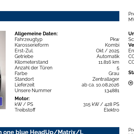
Pr
M
Allgemeine Daten:
U
Fahrzeugtyp
Pkw
Sc
Karosserieform
Kombi
Ve
Erst-Zul.
Okt / 2025
En
Getriebe
Automatik
C
Kilometerstand
11.816 km
C
Anzahl der Türen
5
St
Farbe
Grau
Standort
Zentrallager
Lieferzeit
ab ca. 10.08.2026
Unsere Nummer
134881
Motor:
kW / PS
315 kW / 428 PS
Treibstoff
Elektro
Pr
ion one blue HeadUp/Matrix/L