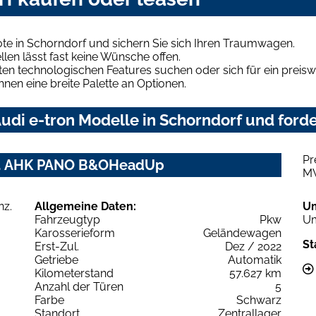
te in Schorndorf und sichern Sie sich Ihren Traumwagen.
len lässt fast keine Wünsche offen.
en technologischen Features suchen oder sich für ein preiswe
hnen eine breite Palette an Optionen.
di e-tron Modelle in Schorndorf und forde
Pr
Anz. AHK PANO B&OHeadUp
M
Allgemeine Daten:
U
Fahrzeugtyp
Pkw
Um
Karosserieform
Geländewagen
St
Erst-Zul.
Dez / 2022
Getriebe
Automatik
Kilometerstand
57.627 km
Anzahl der Türen
5
Farbe
Schwarz
Standort
Zentrallager