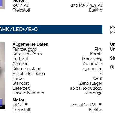
Motor:
kW / PS
230 kW / 313 PS
Treibstoff
Elektro
Pr
ne AHK/LED+/B+O
M
Allgemeine Daten:
U
Fahrzeugtyp
Pkw
Um
Karosserieform
Kombi
St
Erst-Zul.
Mai / 2025
Getriebe
Automatik
Kilometerstand
15.000 km
Anzahl der Türen
5
Farbe
Weiß
Standort
Zentrallager
Lieferzeit
ab ca. 10.08.2026
Unsere Nummer
A010838
Motor:
kW / PS
210 kW / 286 PS
Treibstoff
Elektro