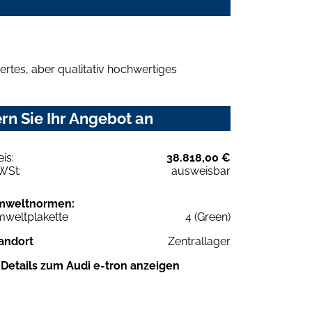
rtes, aber qualitativ hochwertiges
rn Sie Ihr Angebot an
eis:
38.818,00 €
WSt:
ausweisbar
mweltnormen:
weltplakette
4 (Green)
andort
Zentrallager
Details zum Audi e-tron anzeigen