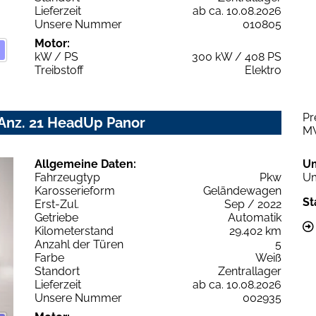
Lieferzeit
ab ca. 10.08.2026
Unsere Nummer
010805
Motor:
kW / PS
300 kW / 408 PS
Treibstoff
Elektro
Pr
 Anz. 21 HeadUp Panor
M
Allgemeine Daten:
U
Fahrzeugtyp
Pkw
Um
Karosserieform
Geländewagen
St
Erst-Zul.
Sep / 2022
Getriebe
Automatik
Kilometerstand
29.402 km
Anzahl der Türen
5
Farbe
Weiß
Standort
Zentrallager
Lieferzeit
ab ca. 10.08.2026
Unsere Nummer
002935