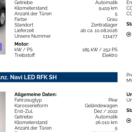
Getriebe
Automatik
En
Kilometerstand
9.419 km
C
Anzahl der Türen
5
C
Farbe
Grau
St
Standort
Zentrallager
Lieferzeit
ab ca. 10.08.2026
Unsere Nummer
131477
Motor:
kW / PS
185 kW / 252 PS
Treibstoff
Elektro
Pr
Anz. Navi LED RFK SH
M
Allgemeine Daten:
U
Fahrzeugtyp
Pkw
Um
Karosserieform
Geländewagen
St
Erst-Zul.
Dez / 2022
Getriebe
Automatik
Kilometerstand
26.010 km
Anzahl der Türen
5