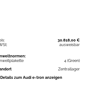
eis:
30.818,00 €
WSt:
ausweisbar
mweltnormen:
weltplakette
4 (Green)
andort
Zentrallager
Details zum Audi e-tron anzeigen