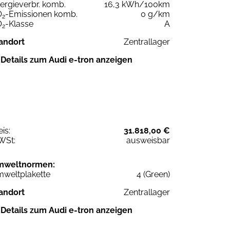
ergieverbr. komb.
16,3 kWh/100km
O
-Emissionen komb.
0 g/km
2
O
-Klasse
A
2
andort
Zentrallager
Details zum Audi e-tron anzeigen
eis:
31.818,00 €
WSt:
ausweisbar
mweltnormen:
weltplakette
4 (Green)
andort
Zentrallager
Details zum Audi e-tron anzeigen