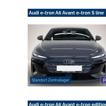
Audi e-tron A6 Avant e-tron S line
Standort Zentrallager
Audi e-tron A6 Avant e-tron edit