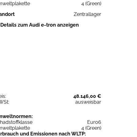
weltplakette
4 (Green)
andort
Zentrallager
Details zum Audi e-tron anzeigen
eis:
48.146,00 €
WSt:
ausweisbar
mweltnormen:
hadstoffklasse
Euro6
weltplakette
4 (Green)
rbrauch und Emissionen nach WLTP: