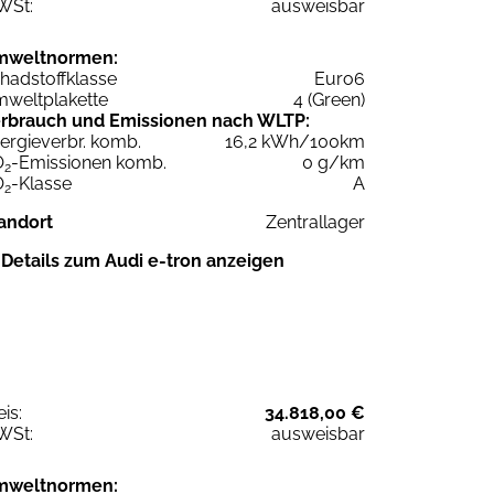
WSt:
ausweisbar
mweltnormen:
hadstoffklasse
Euro6
weltplakette
4 (Green)
rbrauch und Emissionen nach WLTP:
ergieverbr. komb.
16,2 kWh/100km
O
-Emissionen komb.
0 g/km
2
O
-Klasse
A
2
andort
Zentrallager
Details zum Audi e-tron anzeigen
eis:
34.818,00 €
WSt:
ausweisbar
mweltnormen: