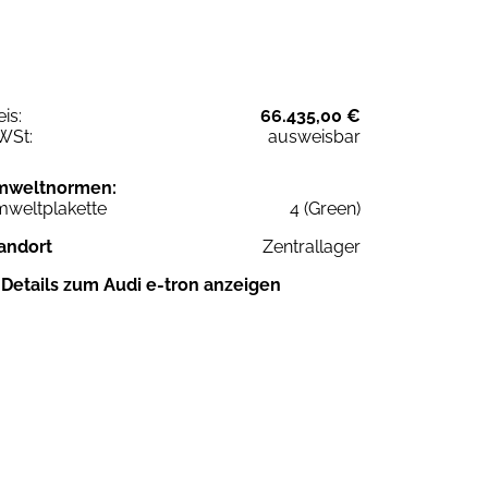
eis:
66.435,00 €
WSt:
ausweisbar
mweltnormen:
weltplakette
4 (Green)
andort
Zentrallager
Details zum Audi e-tron anzeigen