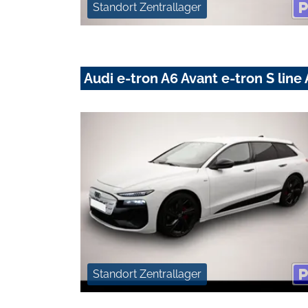
Standort Zentrallager
Audi e-tron A6 Avant e-tron S li
Standort Zentrallager