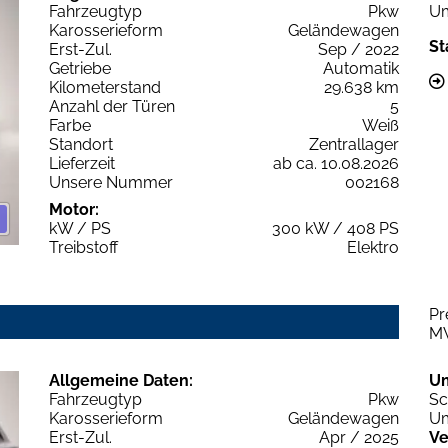
Fahrzeugtyp
Pkw
Um
Karosserieform
Geländewagen
St
Erst-Zul.
Sep / 2022
Getriebe
Automatik
Kilometerstand
29.638 km
Anzahl der Türen
5
Farbe
Weiß
Standort
Zentrallager
Lieferzeit
ab ca. 10.08.2026
Unsere Nummer
002168
Motor:
kW / PS
300 kW / 408 PS
Treibstoff
Elektro
Pr
M
Allgemeine Daten:
U
Fahrzeugtyp
Pkw
Sc
Karosserieform
Geländewagen
Um
Erst-Zul.
Apr / 2025
Ve