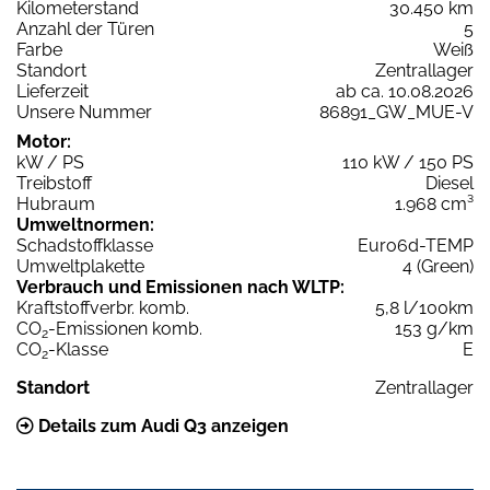
Kilometerstand
30.450 km
Anzahl der Türen
5
Farbe
Weiß
Standort
Zentrallager
Lieferzeit
ab ca. 10.08.2026
Unsere Nummer
86891_GW_MUE-V
Motor:
kW / PS
110 kW / 150 PS
Treibstoff
Diesel
Hubraum
1.968 cm³
Umweltnormen:
Schadstoffklasse
Euro6d-TEMP
Umweltplakette
4 (Green)
Verbrauch und Emissionen nach WLTP:
Kraftstoffverbr. komb.
5,8 l/100km
CO
-Emissionen komb.
153 g/km
2
CO
-Klasse
E
2
Standort
Zentrallager
Details zum Audi Q3 anzeigen