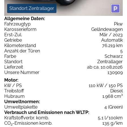
Standort Zentrallager
Allgemeine Daten:
Fahrzeugtyp
Pkw
Karosserieform
Geländewagen
Erst-Zul.
Mär / 2023
Getriebe
Automatik
Kilometerstand
76.219 km
Anzahl der Türen
5
Farbe
Schwarz
Standort
Zentrallager
Lieferzeit
ab ca. 10.08.2026
Unsere Nummer
130909
Motor:
kW / PS
110 kW / 150 PS
Treibstoff
Diesel
Hubraum
1.968 cm³
Umweltnormen:
Umweltplakette
4 (Green)
Verbrauch und Emissionen nach WLTP:
Kraftstoffverbr. komb.
5,1 l/100km
CO
-Emissionen komb.
135 g/km
2