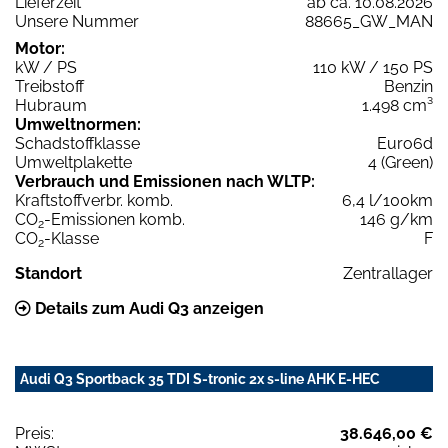
Lieferzeit
ab ca. 10.08.2026
Unsere Nummer
88665_GW_MAN
Motor:
kW / PS
110 kW / 150 PS
Treibstoff
Benzin
Hubraum
1.498 cm³
Umweltnormen:
Schadstoffklasse
Euro6d
Umweltplakette
4 (Green)
Verbrauch und Emissionen nach WLTP:
Kraftstoffverbr. komb.
6,4 l/100km
CO
-Emissionen komb.
146 g/km
2
CO
-Klasse
F
2
Standort
Zentrallager
Details zum Audi Q3 anzeigen
Audi Q3 Sportback 35 TDI S-tronic 2x s-line AHK E-HEC
Preis:
38.646,00 €