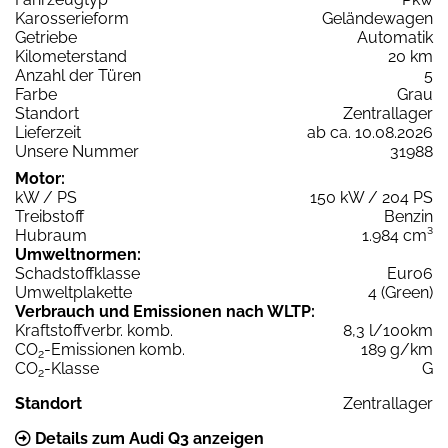
Karosserieform
Geländewagen
Getriebe
Automatik
Kilometerstand
20 km
Anzahl der Türen
5
Farbe
Grau
Standort
Zentrallager
Lieferzeit
ab ca. 10.08.2026
Unsere Nummer
31988
Motor:
kW / PS
150 kW / 204 PS
Treibstoff
Benzin
Hubraum
1.984 cm³
Umweltnormen:
Schadstoffklasse
Euro6
Umweltplakette
4 (Green)
Verbrauch und Emissionen nach WLTP:
Kraftstoffverbr. komb.
8,3 l/100km
CO
-Emissionen komb.
189 g/km
2
CO
-Klasse
G
2
Standort
Zentrallager
Details zum Audi Q3 anzeigen