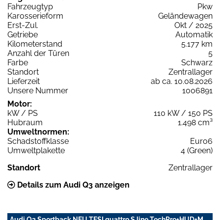
Fahrzeugtyp
Pkw
Karosserieform
Geländewagen
Erst-Zul.
Okt / 2025
Getriebe
Automatik
Kilometerstand
5.177 km
Anzahl der Türen
5
Farbe
Schwarz
Standort
Zentrallager
Lieferzeit
ab ca. 10.08.2026
Unsere Nummer
1006891
Motor:
kW / PS
110 kW / 150 PS
Hubraum
1.498 cm³
Umweltnormen:
Schadstoffklasse
Euro6
Umweltplakette
4 (Green)
Standort
Zentrallager
Details zum Audi Q3 anzeigen
Audi Q3 Sportback NEU TFSI quattro S line TechPro+HUD+M.