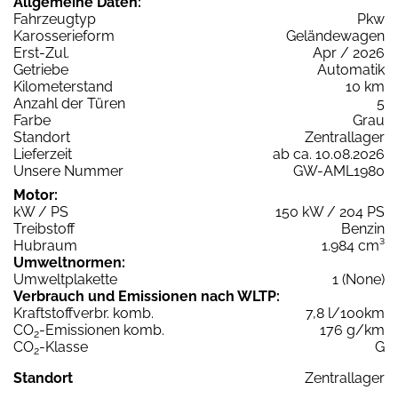
Allgemeine Daten:
Fahrzeugtyp
Pkw
Karosserieform
Geländewagen
Erst-Zul.
Apr / 2026
Getriebe
Automatik
Kilometerstand
10 km
Anzahl der Türen
5
Farbe
Grau
Standort
Zentrallager
Lieferzeit
ab ca. 10.08.2026
Unsere Nummer
GW-AML1980
Motor:
kW / PS
150 kW / 204 PS
Treibstoff
Benzin
Hubraum
1.984 cm³
Umweltnormen:
Umweltplakette
1 (None)
Verbrauch und Emissionen nach WLTP:
Kraftstoffverbr. komb.
7,8 l/100km
CO
-Emissionen komb.
176 g/km
2
CO
-Klasse
G
2
Standort
Zentrallager