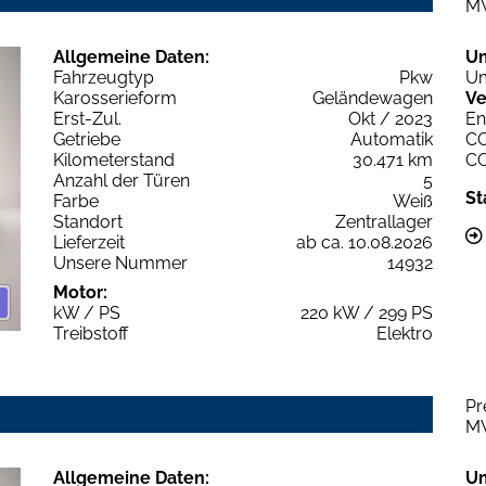
M
Allgemeine Daten:
U
Fahrzeugtyp
Pkw
Um
Karosserieform
Geländewagen
Ve
Erst-Zul.
Okt / 2023
En
Getriebe
Automatik
C
Kilometerstand
30.471 km
C
Anzahl der Türen
5
St
Farbe
Weiß
Standort
Zentrallager
Lieferzeit
ab ca. 10.08.2026
Unsere Nummer
14932
Motor:
kW / PS
220 kW / 299 PS
Treibstoff
Elektro
Pr
M
Allgemeine Daten:
U