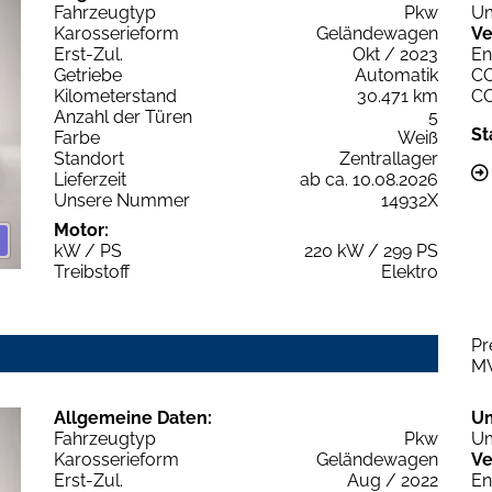
Fahrzeugtyp
Pkw
Um
Karosserieform
Geländewagen
Ve
Erst-Zul.
Okt / 2023
En
Getriebe
Automatik
C
Kilometerstand
30.471 km
C
Anzahl der Türen
5
St
Farbe
Weiß
Standort
Zentrallager
Lieferzeit
ab ca. 10.08.2026
Unsere Nummer
14932X
Motor:
kW / PS
220 kW / 299 PS
Treibstoff
Elektro
Pr
M
Allgemeine Daten:
U
Fahrzeugtyp
Pkw
Um
Karosserieform
Geländewagen
Ve
Erst-Zul.
Aug / 2022
En