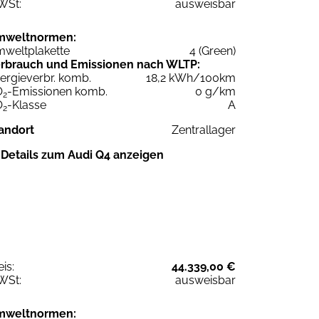
WSt:
ausweisbar
mweltnormen:
weltplakette
4 (Green)
rbrauch und Emissionen nach WLTP:
ergieverbr. komb.
18,2 kWh/100km
O
-Emissionen komb.
0 g/km
2
O
-Klasse
A
2
andort
Zentrallager
Details zum Audi Q4 anzeigen
eis:
44.339,00 €
WSt:
ausweisbar
mweltnormen: