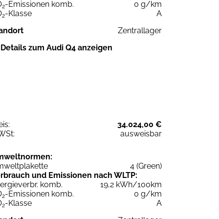
O
-Emissionen komb.
0 g/km
2
O
-Klasse
A
2
andort
Zentrallager
Details zum Audi Q4 anzeigen
eis:
34.024,00 €
WSt:
ausweisbar
mweltnormen:
weltplakette
4 (Green)
rbrauch und Emissionen nach WLTP:
ergieverbr. komb.
19,2 kWh/100km
O
-Emissionen komb.
0 g/km
2
O
-Klasse
A
2