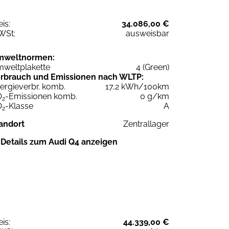
eis:
34.086,00 €
WSt:
ausweisbar
mweltnormen:
weltplakette
4 (Green)
rbrauch und Emissionen nach WLTP:
ergieverbr. komb.
17,2 kWh/100km
O
-Emissionen komb.
0 g/km
2
O
-Klasse
A
2
andort
Zentrallager
Details zum Audi Q4 anzeigen
eis:
44.339,00 €