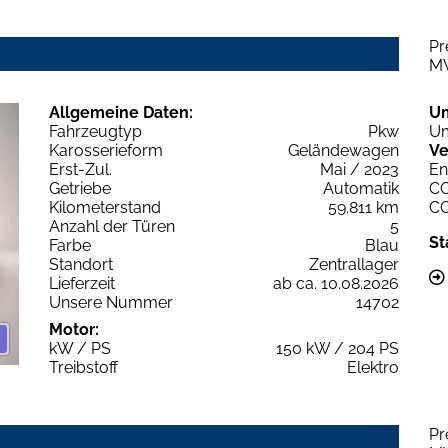
Pr
M
Allgemeine Daten:
U
Fahrzeugtyp
Pkw
Um
Karosserieform
Geländewagen
Ve
Erst-Zul.
Mai / 2023
En
Getriebe
Automatik
C
Kilometerstand
59.811 km
C
Anzahl der Türen
5
St
Farbe
Blau
Standort
Zentrallager
Lieferzeit
ab ca. 10.08.2026
Unsere Nummer
14702
Motor:
kW / PS
150 kW / 204 PS
Treibstoff
Elektro
Pr