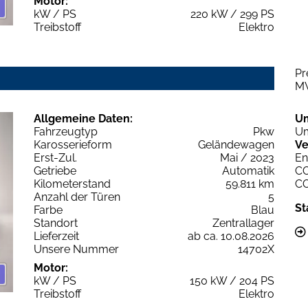
Motor:
kW / PS
220 kW / 299 PS
Treibstoff
Elektro
Pr
M
Allgemeine Daten:
U
Fahrzeugtyp
Pkw
Um
Karosserieform
Geländewagen
Ve
Erst-Zul.
Mai / 2023
En
Getriebe
Automatik
C
Kilometerstand
59.811 km
C
Anzahl der Türen
5
St
Farbe
Blau
Standort
Zentrallager
Lieferzeit
ab ca. 10.08.2026
Unsere Nummer
14702X
Motor:
kW / PS
150 kW / 204 PS
Treibstoff
Elektro