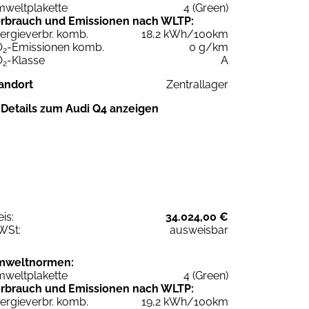
weltplakette
4 (Green)
rbrauch und Emissionen nach WLTP:
ergieverbr. komb.
18,2 kWh/100km
O
-Emissionen komb.
0 g/km
2
O
-Klasse
A
2
andort
Zentrallager
Details zum Audi Q4 anzeigen
eis:
34.024,00 €
WSt:
ausweisbar
mweltnormen:
weltplakette
4 (Green)
rbrauch und Emissionen nach WLTP:
ergieverbr. komb.
19,2 kWh/100km