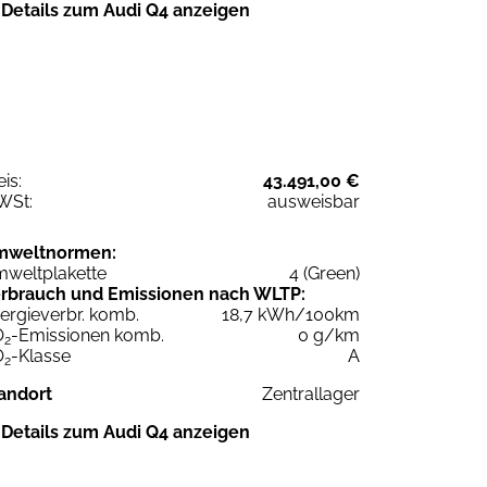
Details zum Audi Q4 anzeigen
eis:
43.491,00 €
WSt:
ausweisbar
mweltnormen:
weltplakette
4 (Green)
rbrauch und Emissionen nach WLTP:
ergieverbr. komb.
18,7 kWh/100km
O
-Emissionen komb.
0 g/km
2
O
-Klasse
A
2
andort
Zentrallager
Details zum Audi Q4 anzeigen