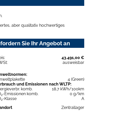
n.
rtes, aber qualitativ hochwertiges
ordern Sie Ihr Angebot an
eis:
43.491,00 €
WSt:
ausweisbar
mweltnormen:
weltplakette
4 (Green)
rbrauch und Emissionen nach WLTP:
ergieverbr. komb.
18,7 kWh/100km
O
-Emissionen komb.
0 g/km
2
O
-Klasse
A
2
andort
Zentrallager