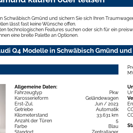
in Schwäbisch Gmünd und sichern Sie sich Ihren Traumwage
len lässt fast keine Wünsche offen.
en technologischen Features suchen oder sich für ein preiswe
hnen eine breite Palette an Optionen.
udi Q4 Modelle in Schwäbisch Gmünd und f
Pr
M
Allgemeine Daten:
U
Fahrzeugtyp
Pkw
Um
Karosserieform
Geländewagen
Ve
Erst-Zul.
Jun / 2023
En
Getriebe
Automatik
C
Kilometerstand
33.631 km
C
Anzahl der Türen
5
St
Farbe
Blau
Standort
Zentrallager