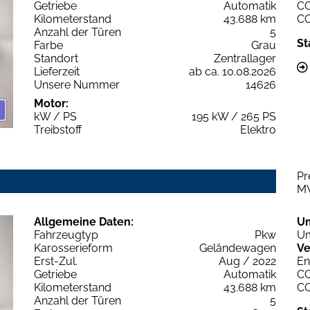
Getriebe
Automatik
C
Kilometerstand
43.688 km
C
Anzahl der Türen
5
St
Farbe
Grau
Standort
Zentrallager
Lieferzeit
ab ca. 10.08.2026
Unsere Nummer
14626
Motor:
kW / PS
195 kW / 265 PS
Treibstoff
Elektro
Pr
M
Allgemeine Daten:
U
Fahrzeugtyp
Pkw
Um
Karosserieform
Geländewagen
Ve
Erst-Zul.
Aug / 2022
En
Getriebe
Automatik
C
Kilometerstand
43.688 km
C
Anzahl der Türen
5