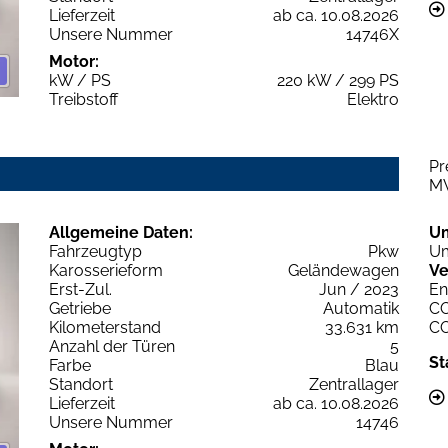
Lieferzeit
ab ca. 10.08.2026
Unsere Nummer
14746X
Motor:
kW / PS
220 kW / 299 PS
Treibstoff
Elektro
Pr
M
Allgemeine Daten:
U
Fahrzeugtyp
Pkw
Um
Karosserieform
Geländewagen
Ve
Erst-Zul.
Jun / 2023
En
Getriebe
Automatik
C
Kilometerstand
33.631 km
C
Anzahl der Türen
5
St
Farbe
Blau
Standort
Zentrallager
Lieferzeit
ab ca. 10.08.2026
Unsere Nummer
14746