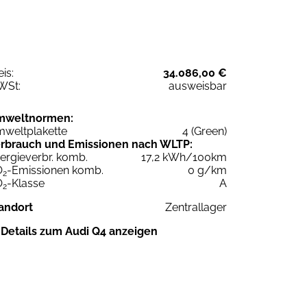
eis:
34.086,00 €
WSt:
ausweisbar
mweltnormen:
weltplakette
4 (Green)
rbrauch und Emissionen nach WLTP:
ergieverbr. komb.
17,2 kWh/100km
O
-Emissionen komb.
0 g/km
2
O
-Klasse
A
2
andort
Zentrallager
Details zum Audi Q4 anzeigen