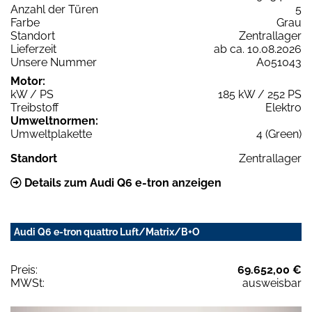
Anzahl der Türen
5
Farbe
Grau
Standort
Zentrallager
Lieferzeit
ab ca. 10.08.2026
Unsere Nummer
A051043
Motor:
kW / PS
185 kW / 252 PS
Treibstoff
Elektro
Umweltnormen:
Umweltplakette
4 (Green)
Standort
Zentrallager
Details zum Audi Q6 e-tron anzeigen
Audi Q6 e-tron quattro Luft/Matrix/B+O
Preis:
69.652,00 €
MWSt:
ausweisbar