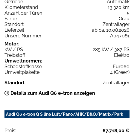
Getriebe
Automatik
Kilometerstand
13.320 km
Anzahl der Türen
5
Farbe
Grau
Standort
Zentrallager
Lieferzeit
ab ca. 10.08.2026
Unsere Nummer
A047081
Motor:
kW / PS
285 kW / 387 PS
Treibstoff
Elektro
Umweltnormen:
Schadstoffklasse
Euro6d
Umweltplakette
4 (Green)
Standort
Zentrallager
Details zum Audi Q6 e-tron anzeigen
Audi Q6 e-tron Q S line Luft/Pano/AHK/B&O/Matrix/Park
Preis:
67.718,00 €