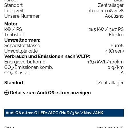
Standort
Zentrallager
Lieferzeit
ab ca. 10.08.2026
Unsere Nummer
A088290
Motor:
kW / PS
285 kW / 387 PS
Treibstoff
Elektro
Umweltnormen:
Schadstoffklasse
Euro6
Umweltplakette
4 (Green)
Verbrauch und Emissionen nach WLTP:
Energieverbr. komb.
18,9 kWh/100km
CO
-Emissionen komb.
0 g/km
2
CO
-Klasse
A
2
Standort
Zentrallager
Details zum Audi Q6 e-tron anzeigen
Audi Q6 e-tron Q LED+/ACC/HuD/360°/Navi/AHK