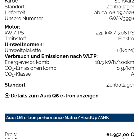
Farbe
Schwarz
Standort
Zentrallager
Lieferzeit
ab ca. 06.09.2026
Unsere Nummer
GW-V3996
Motor:
kW / PS
225 kW / 306 PS
Treibstoff
Elektro
Umweltnormen:
Umweltplakette
1 (None)
Verbrauch und Emissionen nach WLTP:
Energieverbr. komb.
18,3 kWh/100km
CO
-Emissionen komb.
0 g/km
2
CO
-Klasse
A
2
Standort
Zentrallager
Details zum Audi Q6 e-tron anzeigen
Audi Q6 e-tron performance Matrix/HeadUp/AHK
Preis:
61.952,00 €