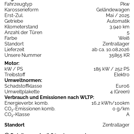
Fahrzeugtyp
Pkw
Karosserieform
Geländewagen
Erst-Zul.
Mai / 2025
Getriebe
Automatik
Kilometerstand
3.940 km
Anzahl der Türen
5
Farbe
Weiß
Standort
Zentrallager
Lieferzeit
ab ca. 10.08.2026
Unsere Nummer
35855 KR
Motor:
kW / PS
185 kW / 252 PS
Treibstoff
Elektro
Umweltnormen:
Schadstoffklasse
Euro6
Umweltplakette
4 (Green)
Verbrauch und Emissionen nach WLTP:
Energieverbr. komb.
16,2 kWh/100km
CO
-Emissionen komb.
0 g/km
2
CO
-Klasse
A
2
Standort
Zentrallager