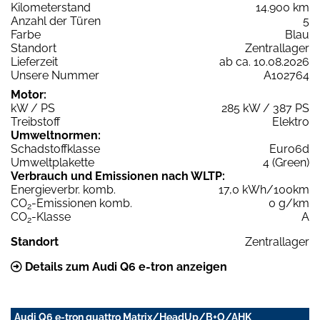
Kilometerstand
14.900 km
Anzahl der Türen
5
Farbe
Blau
Standort
Zentrallager
Lieferzeit
ab ca. 10.08.2026
Unsere Nummer
A102764
Motor:
kW / PS
285 kW / 387 PS
Treibstoff
Elektro
Umweltnormen:
Schadstoffklasse
Euro6d
Umweltplakette
4 (Green)
Verbrauch und Emissionen nach WLTP:
Energieverbr. komb.
17,0 kWh/100km
CO
-Emissionen komb.
0 g/km
2
CO
-Klasse
A
2
Standort
Zentrallager
Details zum Audi Q6 e-tron anzeigen
Audi Q6 e-tron quattro Matrix/HeadUp/B+O/AHK