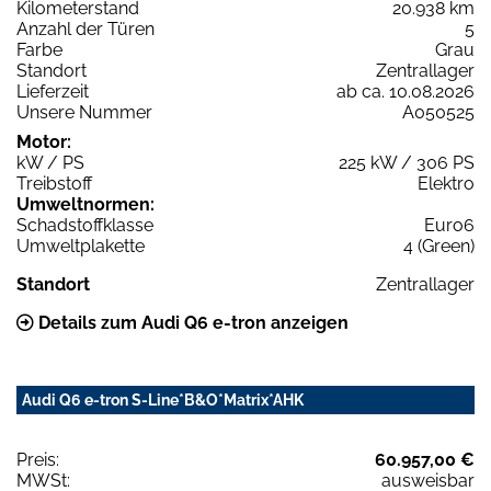
Kilometerstand
20.938 km
Anzahl der Türen
5
Farbe
Grau
Standort
Zentrallager
Lieferzeit
ab ca. 10.08.2026
Unsere Nummer
A050525
Motor:
kW / PS
225 kW / 306 PS
Treibstoff
Elektro
Umweltnormen:
Schadstoffklasse
Euro6
Umweltplakette
4 (Green)
Standort
Zentrallager
Details zum Audi Q6 e-tron anzeigen
Audi Q6 e-tron S-Line*B&O*Matrix*AHK
Preis:
60.957,00 €
MWSt:
ausweisbar