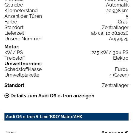
Getriebe
Automatik
Kilometerstand
20.938 km
Anzahl der Türen
5
Farbe
Grau
Standort
Zentrallager
Lieferzeit
ab ca. 10.08.2026
Unsere Nummer
A050525
Motor:
kW / PS
225 kW / 306 PS
Treibstoff
Elektro
Umweltnormen:
Schadstoffklasse
Euro6
Umweltplakette
4 (Green)
Standort
Zentrallager
Details zum Audi Q6 e-tron anzeigen
Audi Q6 e-tron S-Line*B&O*Matrix*AHK
Preis:
60.957,00 €