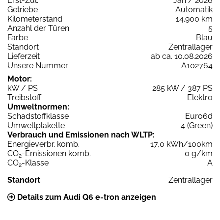
Erst-Zul.
Jan / 2026
Getriebe
Automatik
Kilometerstand
14.900 km
Anzahl der Türen
5
Farbe
Blau
Standort
Zentrallager
Lieferzeit
ab ca. 10.08.2026
Unsere Nummer
A102764
Motor:
kW / PS
285 kW / 387 PS
Treibstoff
Elektro
Umweltnormen:
Schadstoffklasse
Euro6d
Umweltplakette
4 (Green)
Verbrauch und Emissionen nach WLTP:
Energieverbr. komb.
17,0 kWh/100km
CO
-Emissionen komb.
0 g/km
2
CO
-Klasse
A
2
Standort
Zentrallager
Details zum Audi Q6 e-tron anzeigen