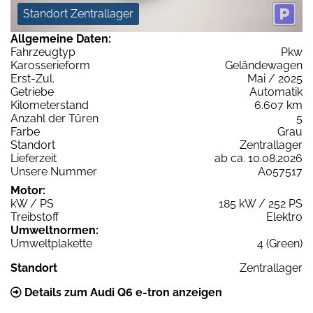
Standort Zentrallager
Allgemeine Daten:
Fahrzeugtyp
Pkw
Karosserieform
Geländewagen
Erst-Zul.
Mai / 2025
Getriebe
Automatik
Kilometerstand
6.607 km
Anzahl der Türen
5
Farbe
Grau
Standort
Zentrallager
Lieferzeit
ab ca. 10.08.2026
Unsere Nummer
A057517
Motor:
kW / PS
185 kW / 252 PS
Treibstoff
Elektro
Umweltnormen:
Umweltplakette
4 (Green)
Standort
Zentrallager
Details zum Audi Q6 e-tron anzeigen