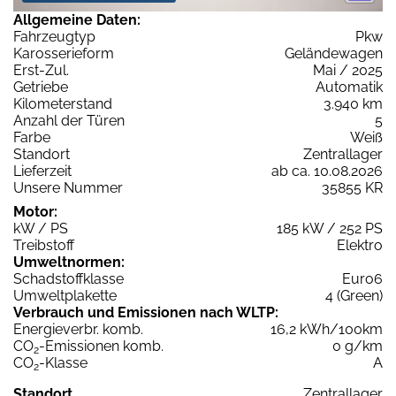
Allgemeine Daten:
Fahrzeugtyp
Pkw
Karosserieform
Geländewagen
Erst-Zul.
Mai / 2025
Getriebe
Automatik
Kilometerstand
3.940 km
Anzahl der Türen
5
Farbe
Weiß
Standort
Zentrallager
Lieferzeit
ab ca. 10.08.2026
Unsere Nummer
35855 KR
Motor:
kW / PS
185 kW / 252 PS
Treibstoff
Elektro
Umweltnormen:
Schadstoffklasse
Euro6
Umweltplakette
4 (Green)
Verbrauch und Emissionen nach WLTP:
Energieverbr. komb.
16,2 kWh/100km
CO
-Emissionen komb.
0 g/km
2
CO
-Klasse
A
2
Standort
Zentrallager