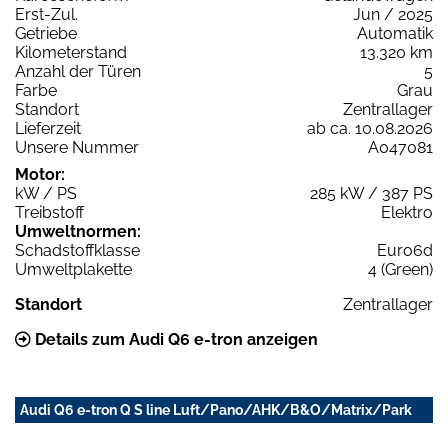
Erst-Zul.
Jun / 2025
Getriebe
Automatik
Kilometerstand
13.320 km
Anzahl der Türen
5
Farbe
Grau
Standort
Zentrallager
Lieferzeit
ab ca. 10.08.2026
Unsere Nummer
A047081
Motor:
kW / PS
285 kW / 387 PS
Treibstoff
Elektro
Umweltnormen:
Schadstoffklasse
Euro6d
Umweltplakette
4 (Green)
Standort
Zentrallager
Details zum Audi Q6 e-tron anzeigen
Audi Q6 e-tron Q S line Luft/Pano/AHK/B&O/Matrix/Park