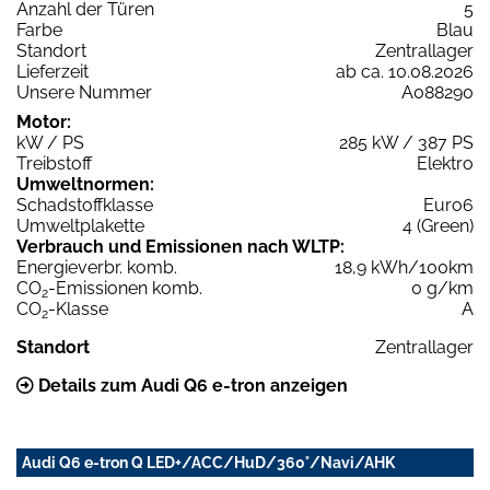
Anzahl der Türen
5
Farbe
Blau
Standort
Zentrallager
Lieferzeit
ab ca. 10.08.2026
Unsere Nummer
A088290
Motor:
kW / PS
285 kW / 387 PS
Treibstoff
Elektro
Umweltnormen:
Schadstoffklasse
Euro6
Umweltplakette
4 (Green)
Verbrauch und Emissionen nach WLTP:
Energieverbr. komb.
18,9 kWh/100km
CO
-Emissionen komb.
0 g/km
2
CO
-Klasse
A
2
Standort
Zentrallager
Details zum Audi Q6 e-tron anzeigen
Audi Q6 e-tron Q LED+/ACC/HuD/360°/Navi/AHK