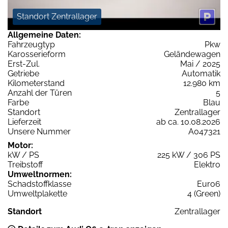
Standort Zentrallager
Allgemeine Daten:
Fahrzeugtyp
Pkw
Karosserieform
Geländewagen
Erst-Zul.
Mai / 2025
Getriebe
Automatik
Kilometerstand
12.980 km
Anzahl der Türen
5
Farbe
Blau
Standort
Zentrallager
Lieferzeit
ab ca. 10.08.2026
Unsere Nummer
A047321
Motor:
kW / PS
225 kW / 306 PS
Treibstoff
Elektro
Umweltnormen:
Schadstoffklasse
Euro6
Umweltplakette
4 (Green)
Standort
Zentrallager