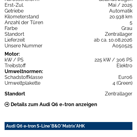
Erst-Zul.
Mai / 2025
Getriebe
Automatik
Kilometerstand
20.938 km
Anzahl der Türen
5
Farbe
Grau
Standort
Zentrallager
Lieferzeit
ab ca. 10.08.2026
Unsere Nummer
A050525
Motor:
kW / PS
225 kW / 306 PS
Treibstoff
Elektro
Umweltnormen:
Schadstoffklasse
Euro6
Umweltplakette
4 (Green)
Standort
Zentrallager
Details zum Audi Q6 e-tron anzeigen
Audi Q6 e-tron S-Line*B&O*Matrix*AHK