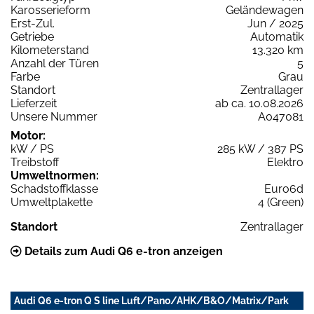
Karosserieform
Geländewagen
Erst-Zul.
Jun / 2025
Getriebe
Automatik
Kilometerstand
13.320 km
Anzahl der Türen
5
Farbe
Grau
Standort
Zentrallager
Lieferzeit
ab ca. 10.08.2026
Unsere Nummer
A047081
Motor:
kW / PS
285 kW / 387 PS
Treibstoff
Elektro
Umweltnormen:
Schadstoffklasse
Euro6d
Umweltplakette
4 (Green)
Standort
Zentrallager
Details zum Audi Q6 e-tron anzeigen
Audi Q6 e-tron Q S line Luft/Pano/AHK/B&O/Matrix/Park