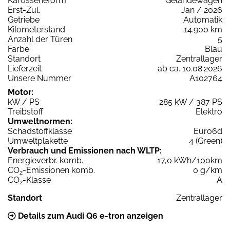
Karosserieform
Geländewagen
Erst-Zul.
Jan / 2026
Getriebe
Automatik
Kilometerstand
14.900 km
Anzahl der Türen
5
Farbe
Blau
Standort
Zentrallager
Lieferzeit
ab ca. 10.08.2026
Unsere Nummer
A102764
Motor:
kW / PS
285 kW / 387 PS
Treibstoff
Elektro
Umweltnormen:
Schadstoffklasse
Euro6d
Umweltplakette
4 (Green)
Verbrauch und Emissionen nach WLTP:
Energieverbr. komb.
17,0 kWh/100km
CO
-Emissionen komb.
0 g/km
2
CO
-Klasse
A
2
Standort
Zentrallager
Details zum Audi Q6 e-tron anzeigen