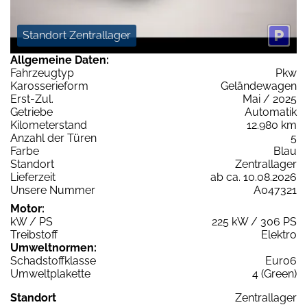
Standort Zentrallager
Allgemeine Daten:
Fahrzeugtyp
Pkw
Karosserieform
Geländewagen
Erst-Zul.
Mai / 2025
Getriebe
Automatik
Kilometerstand
12.980 km
Anzahl der Türen
5
Farbe
Blau
Standort
Zentrallager
Lieferzeit
ab ca. 10.08.2026
Unsere Nummer
A047321
Motor:
kW / PS
225 kW / 306 PS
Treibstoff
Elektro
Umweltnormen:
Schadstoffklasse
Euro6
Umweltplakette
4 (Green)
Standort
Zentrallager