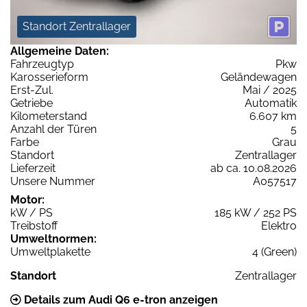
Standort Zentrallager
Allgemeine Daten:
Fahrzeugtyp
Pkw
Karosserieform
Geländewagen
Erst-Zul.
Mai / 2025
Getriebe
Automatik
Kilometerstand
6.607 km
Anzahl der Türen
5
Farbe
Grau
Standort
Zentrallager
Lieferzeit
ab ca. 10.08.2026
Unsere Nummer
A057517
Motor:
kW / PS
185 kW / 252 PS
Treibstoff
Elektro
Umweltnormen:
Umweltplakette
4 (Green)
Standort
Zentrallager
Details zum Audi Q6 e-tron anzeigen