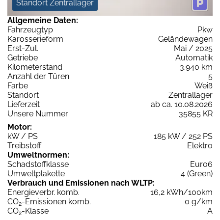
Standort Zentrallager
Allgemeine Daten:
Fahrzeugtyp
Pkw
Karosserieform
Geländewagen
Erst-Zul.
Mai / 2025
Getriebe
Automatik
Kilometerstand
3.940 km
Anzahl der Türen
5
Farbe
Weiß
Standort
Zentrallager
Lieferzeit
ab ca. 10.08.2026
Unsere Nummer
35855 KR
Motor:
kW / PS
185 kW / 252 PS
Treibstoff
Elektro
Umweltnormen:
Schadstoffklasse
Euro6
Umweltplakette
4 (Green)
Verbrauch und Emissionen nach WLTP:
Energieverbr. komb.
16,2 kWh/100km
CO
-Emissionen komb.
0 g/km
2
CO
-Klasse
A
2