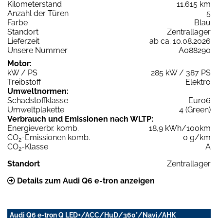
Kilometerstand
11.615 km
Anzahl der Türen
5
Farbe
Blau
Standort
Zentrallager
Lieferzeit
ab ca. 10.08.2026
Unsere Nummer
A088290
Motor:
kW / PS
285 kW / 387 PS
Treibstoff
Elektro
Umweltnormen:
Schadstoffklasse
Euro6
Umweltplakette
4 (Green)
Verbrauch und Emissionen nach WLTP:
Energieverbr. komb.
18,9 kWh/100km
CO
-Emissionen komb.
0 g/km
2
CO
-Klasse
A
2
Standort
Zentrallager
Details zum Audi Q6 e-tron anzeigen
Audi Q6 e-tron Q LED+/ACC/HuD/360°/Navi/AHK