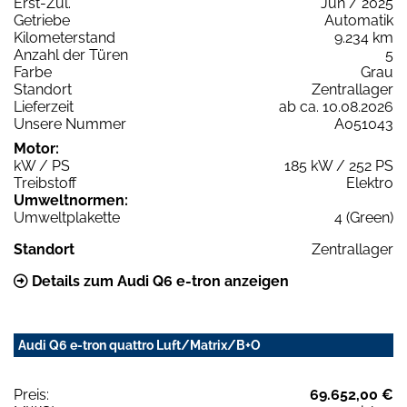
Erst-Zul.
Jun / 2025
Getriebe
Automatik
Kilometerstand
9.234 km
Anzahl der Türen
5
Farbe
Grau
Standort
Zentrallager
Lieferzeit
ab ca. 10.08.2026
Unsere Nummer
A051043
Motor:
kW / PS
185 kW / 252 PS
Treibstoff
Elektro
Umweltnormen:
Umweltplakette
4 (Green)
Standort
Zentrallager
Details zum Audi Q6 e-tron anzeigen
Audi Q6 e-tron quattro Luft/Matrix/B+O
Preis:
69.652,00 €