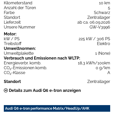
Kilometerstand
10 km
Anzahl der Türen
5
Farbe
Schwarz
Standort
Zentrallager
Lieferzeit
ab ca. 06.09.2026
Unsere Nummer
GW-V3996
Motor:
kW / PS
225 kW / 306 PS
Treibstoff
Elektro
Umweltnormen:
Umweltplakette
1 (None)
Verbrauch und Emissionen nach WLTP:
Energieverbr. komb.
18,3 kWh/100km
CO
-Emissionen komb.
0 g/km
2
CO
-Klasse
A
2
Standort
Zentrallager
Details zum Audi Q6 e-tron anzeigen
Audi Q6 e-tron performance Matrix/HeadUp/AHK