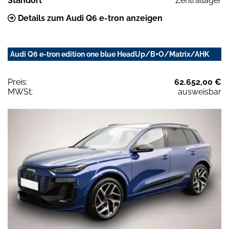
Standort
Zentrallager
Details zum Audi Q6 e-tron anzeigen
Audi Q6 e-tron edition one blue HeadUp/B+O/Matrix/AHK
Preis:
62.652,00 €
MWSt:
ausweisbar