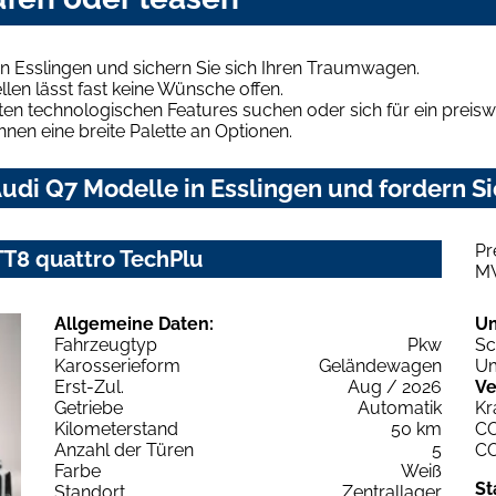
n Esslingen und sichern Sie sich Ihren Traumwagen.
len lässt fast keine Wünsche offen.
en technologischen Features suchen oder sich für ein preiswe
hnen eine breite Palette an Optionen.
di Q7 Modelle in Esslingen und fordern Si
Pr
 TT8 quattro TechPlu
M
Allgemeine Daten:
U
Fahrzeugtyp
Pkw
Sc
Karosserieform
Geländewagen
Um
Erst-Zul.
Aug / 2026
Ve
Getriebe
Automatik
Kr
Kilometerstand
50 km
C
Anzahl der Türen
5
C
Farbe
Weiß
St
Standort
Zentrallager