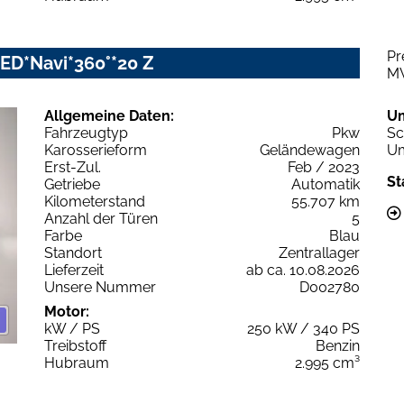
Pr
-LED*Navi*360°*20 Z
M
Allgemeine Daten:
U
Fahrzeugtyp
Pkw
Sc
Karosserieform
Geländewagen
Um
Erst-Zul.
Feb / 2023
St
Getriebe
Automatik
Kilometerstand
55.707 km
Anzahl der Türen
5
Farbe
Blau
Standort
Zentrallager
Lieferzeit
ab ca. 10.08.2026
Unsere Nummer
D002780
Motor:
kW / PS
250 kW / 340 PS
Treibstoff
Benzin
Hubraum
2.995 cm³