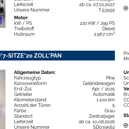
Lieferzeit
ab ca. 07.01.2027
Unsere Nummer
T.53555
Motor:
kW / PS
220 kW / 299 PS
Treibstoff
Diesel
Hubraum
2.967 cm³
Pr
ED*7-SITZE*20 ZOLL*PAN
M
Allgemeine Daten:
U
Fahrzeugtyp
Pkw
Sc
Karosserieform
Geländewagen
Um
Erst-Zul.
Apr / 2025
Ve
Getriebe
Automatik
Kr
Kilometerstand
1.100 km
C
Anzahl der Türen
5
C
Farbe
Grau
St
Standort
Zentrallager
Lieferzeit
ab ca. 10.08.2026
Unsere Nummer
SD039562