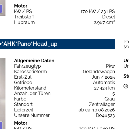
Motor:
kW / PS
170 kW / 231 PS
Treibstoff
Diesel
Hubraum
2.967 cm³
Pr
rz+*AHK*Pano*Head_up
M
Allgemeine Daten:
U
Fahrzeugtyp
Pkw
Um
Karosserieform
Geländewagen
St
Erst-Zul.
Jun / 2025
Getriebe
Automatik
Kilometerstand
27.424 km
Anzahl der Türen
5
Farbe
Grau
Standort
Zentrallager
Lieferzeit
ab ca. 10.08.2026
Unsere Nummer
D046523
Motor:
kW / PS
250 kW / 340 PS