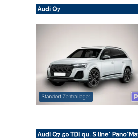
Audi Q7
Standort Zentrallager
Audi Q7 50 TDI qu. S line* Pano*