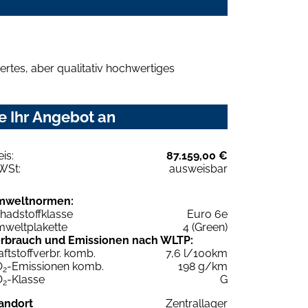
rtes, aber qualitativ hochwertiges
e Ihr Angebot an
eis:
87.159,00 €
WSt:
ausweisbar
mweltnormen:
hadstoffklasse
Euro 6e
weltplakette
4 (Green)
rbrauch und Emissionen nach WLTP:
aftstoffverbr. komb.
7,6 l/100km
O
-Emissionen komb.
198 g/km
2
O
-Klasse
G
2
andort
Zentrallager