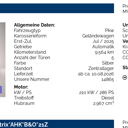
Pr
M
Allgemeine Daten:
U
Fahrzeugtyp
Pkw
Sc
Karosserieform
Geländewagen
Um
Erst-Zul.
Jul / 2025
Ve
Getriebe
Automatik
Kr
Kilometerstand
9.564 km
C
Anzahl der Türen
5
C
Farbe
Silber
St
Standort
Zentrallager
Lieferzeit
ab ca. 10.08.2026
Unsere Nummer
14865
Motor:
kW / PS
210 kW / 286 PS
Treibstoff
Diesel
Hubraum
2.967 cm³
Pr
Matrix*AHK*B&O*21Z
M