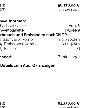
eis:
96.178,00 €
WSt:
ausweisbar
mweltnormen:
hadstoffklasse
Euro6
weltplakette
4 (Green)
rbrauch und Emissionen nach WLTP:
aftstoffverbr. komb.
8,2 l/100km
O
-Emissionen komb.
214 g/km
2
O
-Klasse
G
2
andort
Zentrallager
Details zum Audi Q7 anzeigen
eis:
81.358,00 €
WSt:
ausweisbar