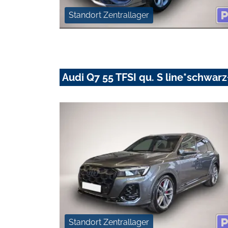
Standort Zentrallager
Audi Q7 55 TFSI qu. S line*schwa
Standort Zentrallager