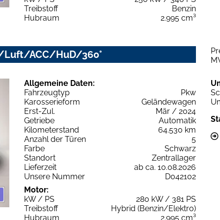
Treibstoff
Benzin
Hubraum
2.995 cm³
Pr
LED/Luft/ACC/HuD/360°
M
Allgemeine Daten:
U
Fahrzeugtyp
Pkw
Sc
Karosserieform
Geländewagen
Um
Erst-Zul.
Mär / 2024
St
Getriebe
Automatik
Kilometerstand
64.530 km
Anzahl der Türen
5
Farbe
Schwarz
Standort
Zentrallager
Lieferzeit
ab ca. 10.08.2026
Unsere Nummer
D042102
Motor:
kW / PS
280 kW / 381 PS
Treibstoff
Hybrid (Benzin/Elektro)
Hubraum
2.995 cm³