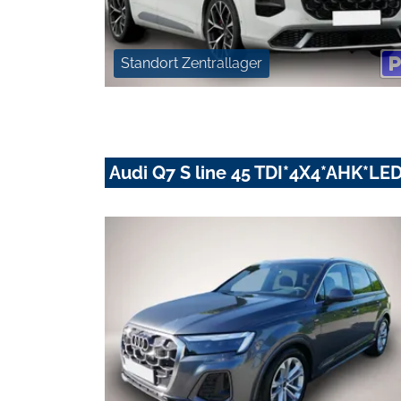
Standort Zentrallager
Audi Q7 S line 45 TDI*4X4*AHK*L