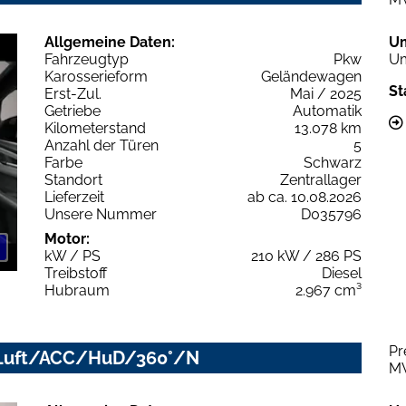
Allgemeine Daten:
U
Fahrzeugtyp
Pkw
Um
Karosserieform
Geländewagen
St
Erst-Zul.
Mai / 2025
Getriebe
Automatik
Kilometerstand
13.078 km
Anzahl der Türen
5
Farbe
Schwarz
Standort
Zentrallager
Lieferzeit
ab ca. 10.08.2026
Unsere Nummer
D035796
Motor:
kW / PS
210 kW / 286 PS
Treibstoff
Diesel
Hubraum
2.967 cm³
Pr
ED/Luft/ACC/HuD/360°/N
M