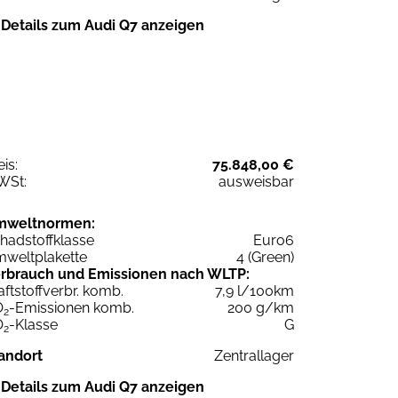
Details zum Audi Q7 anzeigen
eis:
75.848,00 €
WSt:
ausweisbar
mweltnormen:
hadstoffklasse
Euro6
weltplakette
4 (Green)
rbrauch und Emissionen nach WLTP:
aftstoffverbr. komb.
7,9 l/100km
O
-Emissionen komb.
200 g/km
2
O
-Klasse
G
2
andort
Zentrallager
Details zum Audi Q7 anzeigen