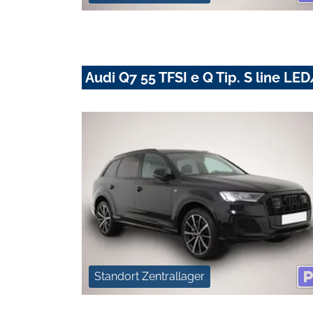
Audi Q7 55 TFSI e Q Tip. S line 
Standort Zentrallager