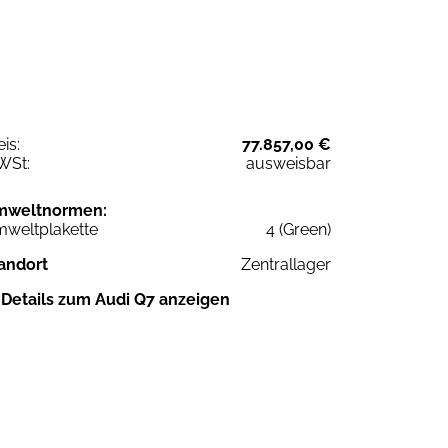
eis:
77.857,00 €
WSt:
ausweisbar
mweltnormen:
weltplakette
4 (Green)
andort
Zentrallager
Details zum Audi Q7 anzeigen