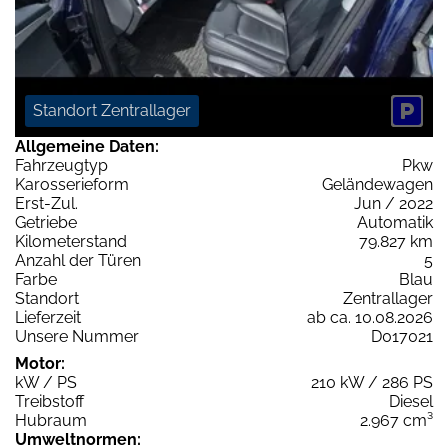
Standort Zentrallager
Allgemeine Daten:
Fahrzeugtyp
Pkw
Karosserieform
Geländewagen
Erst-Zul.
Jun / 2022
Getriebe
Automatik
Kilometerstand
79.827 km
Anzahl der Türen
5
Farbe
Blau
Standort
Zentrallager
Lieferzeit
ab ca. 10.08.2026
Unsere Nummer
D017021
Motor:
kW / PS
210 kW / 286 PS
Treibstoff
Diesel
Hubraum
2.967 cm³
Umweltnormen: