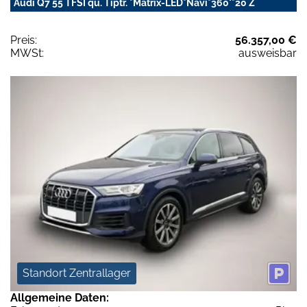
Audi Q7 55 TFSI qu. Tiptr. *Matrix-LED*Navi*360°*20 Z
Preis:
56.357,00 €
MWSt:
ausweisbar
Standort Zentrallager
Allgemeine Daten: