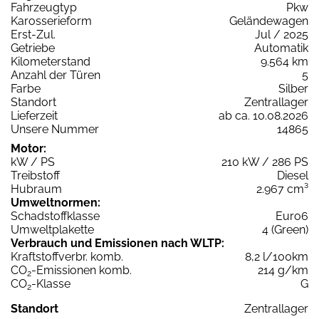
Fahrzeugtyp
Pkw
Karosserieform
Geländewagen
Erst-Zul.
Jul / 2025
Getriebe
Automatik
Kilometerstand
9.564 km
Anzahl der Türen
5
Farbe
Silber
Standort
Zentrallager
Lieferzeit
ab ca. 10.08.2026
Unsere Nummer
14865
Motor:
kW / PS
210 kW / 286 PS
Treibstoff
Diesel
Hubraum
2.967 cm³
Umweltnormen:
Schadstoffklasse
Euro6
Umweltplakette
4 (Green)
Verbrauch und Emissionen nach WLTP:
Kraftstoffverbr. komb.
8,2 l/100km
CO
-Emissionen komb.
214 g/km
2
CO
-Klasse
G
2
Standort
Zentrallager