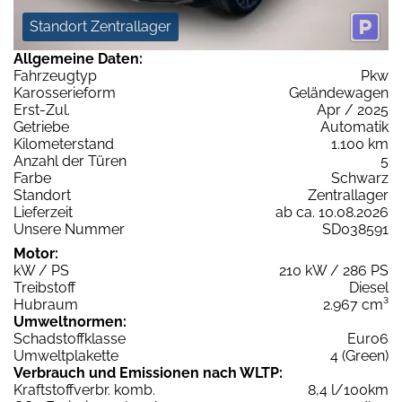
Standort Zentrallager
Allgemeine Daten:
Fahrzeugtyp
Pkw
Karosserieform
Geländewagen
Erst-Zul.
Apr / 2025
Getriebe
Automatik
Kilometerstand
1.100 km
Anzahl der Türen
5
Farbe
Schwarz
Standort
Zentrallager
Lieferzeit
ab ca. 10.08.2026
Unsere Nummer
SD038591
Motor:
kW / PS
210 kW / 286 PS
Treibstoff
Diesel
Hubraum
2.967 cm³
Umweltnormen:
Schadstoffklasse
Euro6
Umweltplakette
4 (Green)
Verbrauch und Emissionen nach WLTP:
Kraftstoffverbr. komb.
8,4 l/100km