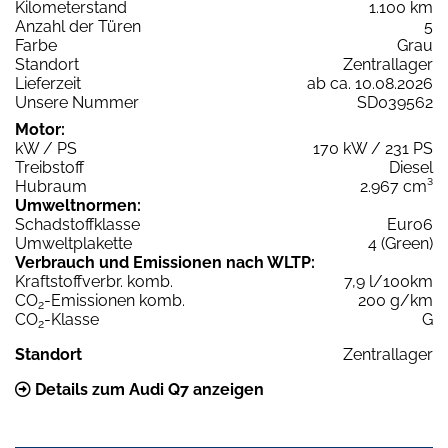
Kilometerstand
1.100 km
Anzahl der Türen
5
Farbe
Grau
Standort
Zentrallager
Lieferzeit
ab ca. 10.08.2026
Unsere Nummer
SD039562
Motor:
kW / PS
170 kW / 231 PS
Treibstoff
Diesel
Hubraum
2.967 cm³
Umweltnormen:
Schadstoffklasse
Euro6
Umweltplakette
4 (Green)
Verbrauch und Emissionen nach WLTP:
Kraftstoffverbr. komb.
7,9 l/100km
CO
-Emissionen komb.
200 g/km
2
CO
-Klasse
G
2
Standort
Zentrallager
Details zum Audi Q7 anzeigen