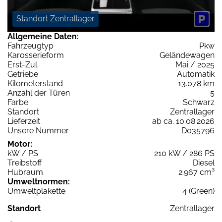
Standort Zentrallager
Allgemeine Daten:
Fahrzeugtyp
Pkw
Karosserieform
Geländewagen
Erst-Zul.
Mai / 2025
Getriebe
Automatik
Kilometerstand
13.078 km
Anzahl der Türen
5
Farbe
Schwarz
Standort
Zentrallager
Lieferzeit
ab ca. 10.08.2026
Unsere Nummer
D035796
Motor:
kW / PS
210 kW / 286 PS
Treibstoff
Diesel
Hubraum
2.967 cm³
Umweltnormen:
Umweltplakette
4 (Green)
Standort
Zentrallager