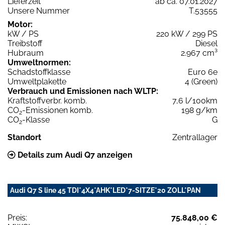
Lieferzeit
ab ca. 07.01.2027
Unsere Nummer
T.53555
Motor:
kW / PS
220 kW / 299 PS
Treibstoff
Diesel
Hubraum
2.967 cm³
Umweltnormen:
Schadstoffklasse
Euro 6e
Umweltplakette
4 (Green)
Verbrauch und Emissionen nach WLTP:
Kraftstoffverbr. komb.
7,6 l/100km
CO
-Emissionen komb.
198 g/km
2
CO
-Klasse
G
2
Standort
Zentrallager
Details zum Audi Q7 anzeigen
Audi Q7 S line 45 TDI*4X4*AHK*LED*7-SITZE*20 ZOLL*PAN
Preis:
75.848,00 €