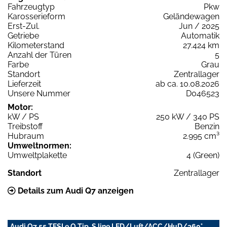
Fahrzeugtyp
Pkw
Karosserieform
Geländewagen
Erst-Zul.
Jun / 2025
Getriebe
Automatik
Kilometerstand
27.424 km
Anzahl der Türen
5
Farbe
Grau
Standort
Zentrallager
Lieferzeit
ab ca. 10.08.2026
Unsere Nummer
D046523
Motor:
kW / PS
250 kW / 340 PS
Treibstoff
Benzin
Hubraum
2.995 cm³
Umweltnormen:
Umweltplakette
4 (Green)
Standort
Zentrallager
Details zum Audi Q7 anzeigen
Audi Q7 55 TFSI e Q Tip. S line LED/Luft/ACC/HuD/360°