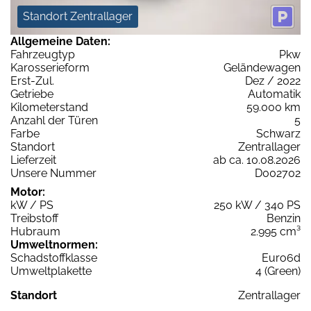
Standort Zentrallager
Allgemeine Daten:
Fahrzeugtyp
Pkw
Karosserieform
Geländewagen
Erst-Zul.
Dez / 2022
Getriebe
Automatik
Kilometerstand
59.000 km
Anzahl der Türen
5
Farbe
Schwarz
Standort
Zentrallager
Lieferzeit
ab ca. 10.08.2026
Unsere Nummer
D002702
Motor:
kW / PS
250 kW / 340 PS
Treibstoff
Benzin
Hubraum
2.995 cm³
Umweltnormen:
Schadstoffklasse
Euro6d
Umweltplakette
4 (Green)
Standort
Zentrallager