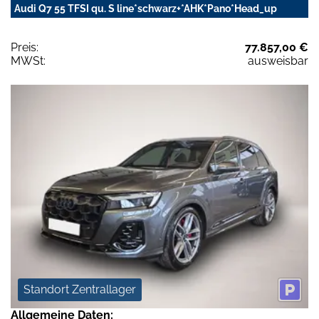
Audi Q7 55 TFSI qu. S line*schwarz+*AHK*Pano*Head_up
Preis:
77.857,00 €
MWSt:
ausweisbar
Standort Zentrallager
Allgemeine Daten: