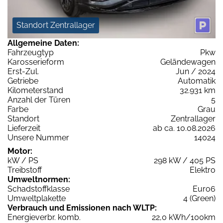
Standort Zentrallager
Allgemeine Daten:
Fahrzeugtyp
Pkw
Karosserieform
Geländewagen
Erst-Zul.
Jun / 2024
Getriebe
Automatik
Kilometerstand
32.931 km
Anzahl der Türen
5
Farbe
Grau
Standort
Zentrallager
Lieferzeit
ab ca. 10.08.2026
Unsere Nummer
14024
Motor:
kW / PS
298 kW / 405 PS
Treibstoff
Elektro
Umweltnormen:
Schadstoffklasse
Euro6
Umweltplakette
4 (Green)
Verbrauch und Emissionen nach WLTP:
Energieverbr. komb.
22,0 kWh/100km