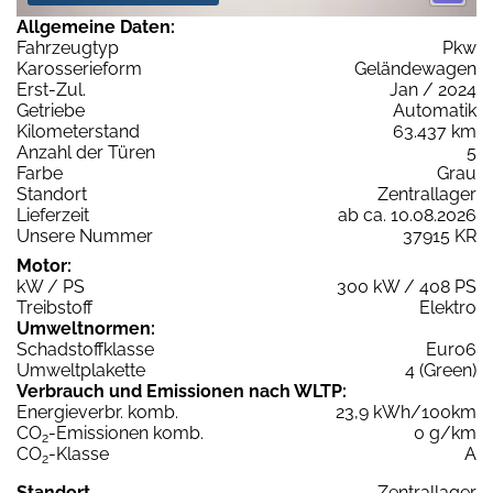
Allgemeine Daten:
Fahrzeugtyp
Pkw
Karosserieform
Geländewagen
Erst-Zul.
Jan / 2024
Getriebe
Automatik
Kilometerstand
63.437 km
Anzahl der Türen
5
Farbe
Grau
Standort
Zentrallager
Lieferzeit
ab ca. 10.08.2026
Unsere Nummer
37915 KR
Motor:
kW / PS
300 kW / 408 PS
Treibstoff
Elektro
Umweltnormen:
Schadstoffklasse
Euro6
Umweltplakette
4 (Green)
Verbrauch und Emissionen nach WLTP:
Energieverbr. komb.
23,9 kWh/100km
CO
-Emissionen komb.
0 g/km
2
CO
-Klasse
A
2
Standort
Zentrallager