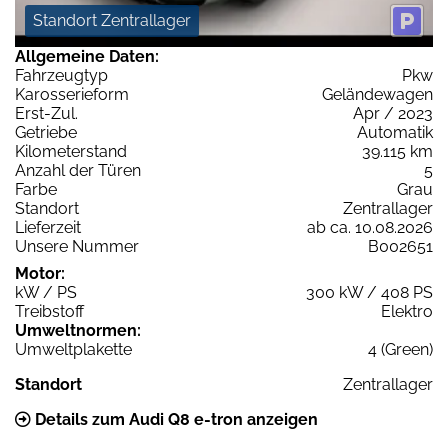
Standort Zentrallager
Allgemeine Daten:
Fahrzeugtyp
Pkw
Karosserieform
Geländewagen
Erst-Zul.
Apr / 2023
Getriebe
Automatik
Kilometerstand
39.115 km
Anzahl der Türen
5
Farbe
Grau
Standort
Zentrallager
Lieferzeit
ab ca. 10.08.2026
Unsere Nummer
B002651
Motor:
kW / PS
300 kW / 408 PS
Treibstoff
Elektro
Umweltnormen:
Umweltplakette
4 (Green)
Standort
Zentrallager
Details zum Audi Q8 e-tron anzeigen