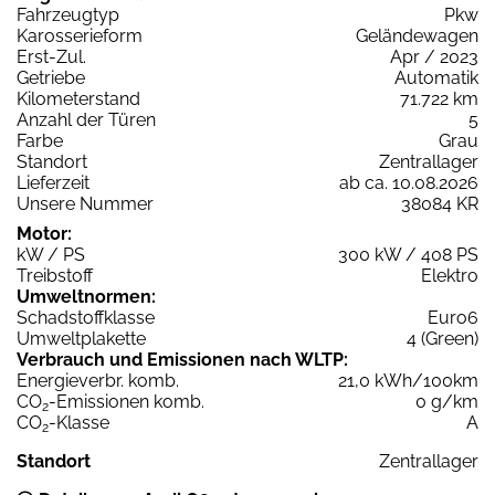
Fahrzeugtyp
Pkw
Karosserieform
Geländewagen
Erst-Zul.
Apr / 2023
Getriebe
Automatik
Kilometerstand
71.722 km
Anzahl der Türen
5
Farbe
Grau
Standort
Zentrallager
Lieferzeit
ab ca. 10.08.2026
Unsere Nummer
38084 KR
Motor:
kW / PS
300 kW / 408 PS
Treibstoff
Elektro
Umweltnormen:
Schadstoffklasse
Euro6
Umweltplakette
4 (Green)
Verbrauch und Emissionen nach WLTP:
Energieverbr. komb.
21,0 kWh/100km
CO
-Emissionen komb.
0 g/km
2
CO
-Klasse
A
2
Standort
Zentrallager