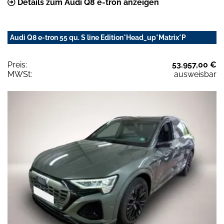
Details zum Audi Q8 e-tron anzeigen
Audi Q8 e-tron 55 qu. S line Edition*Head_up*Matrix*P
Preis:
53.957,00 €
MWSt:
ausweisbar