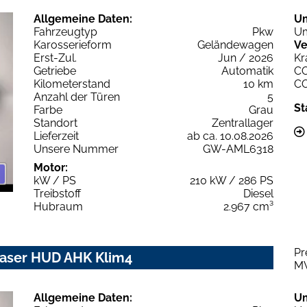
Allgemeine Daten:
U
Fahrzeugtyp
Pkw
Um
Karosserieform
Geländewagen
Ve
Erst-Zul.
Jun / 2026
Kr
Getriebe
Automatik
C
Kilometerstand
10 km
C
Anzahl der Türen
5
St
Farbe
Grau
Standort
Zentrallager
Lieferzeit
ab ca. 10.08.2026
Unsere Nummer
GW-AML6318
Motor:
kW / PS
210 kW / 286 PS
Treibstoff
Diesel
Hubraum
2.967 cm³
Pr
 Laser HUD AHK Klim4
M
Allgemeine Daten:
U