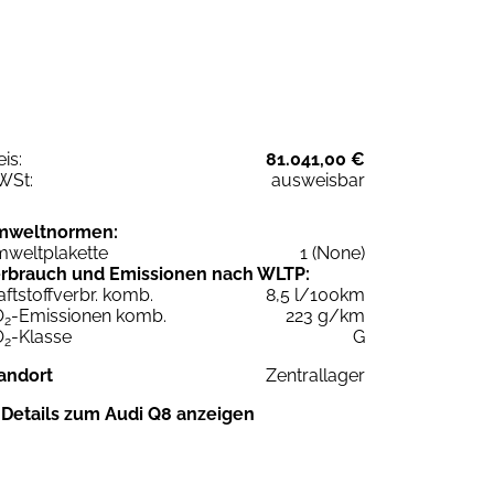
eis:
81.041,00 €
WSt:
ausweisbar
mweltnormen:
weltplakette
1 (None)
rbrauch und Emissionen nach WLTP:
aftstoffverbr. komb.
8,5 l/100km
O
-Emissionen komb.
223 g/km
2
O
-Klasse
G
2
andort
Zentrallager
Details zum Audi Q8 anzeigen