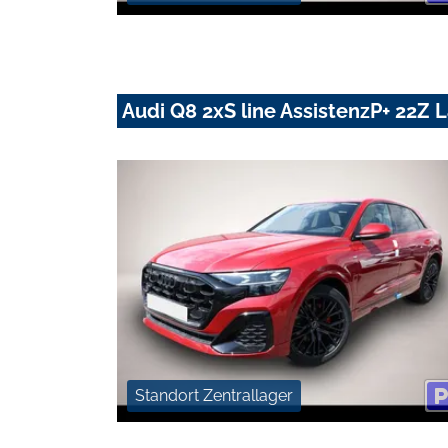
Audi Q8 2xS line AssistenzP+ 22Z
Standort Zentrallager