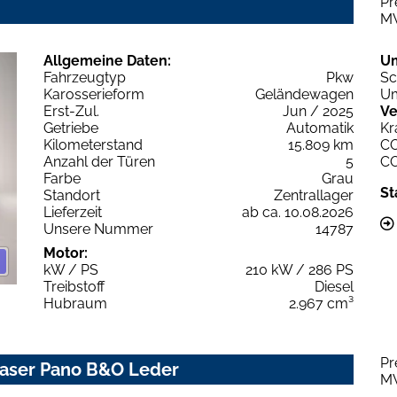
Pr
M
Allgemeine Daten:
U
Fahrzeugtyp
Pkw
Sc
Karosserieform
Geländewagen
Um
Erst-Zul.
Jun / 2025
Ve
Getriebe
Automatik
Kr
Kilometerstand
15.809 km
C
Anzahl der Türen
5
C
Farbe
Grau
St
Standort
Zentrallager
Lieferzeit
ab ca. 10.08.2026
Unsere Nummer
14787
Motor:
kW / PS
210 kW / 286 PS
Treibstoff
Diesel
Hubraum
2.967 cm³
Pr
 Laser Pano B&O Leder
M