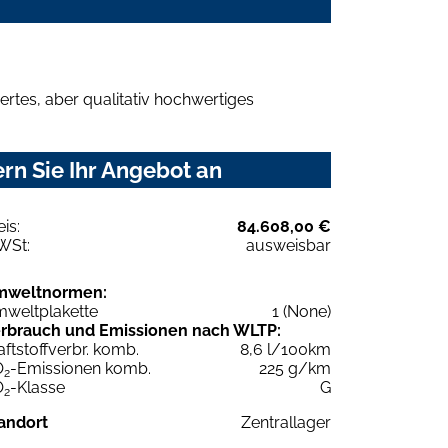
rtes, aber qualitativ hochwertiges
rn Sie Ihr Angebot an
eis:
84.608,00 €
WSt:
ausweisbar
mweltnormen:
weltplakette
1 (None)
rbrauch und Emissionen nach WLTP:
aftstoffverbr. komb.
8,6 l/100km
O
-Emissionen komb.
225 g/km
2
O
-Klasse
G
2
andort
Zentrallager