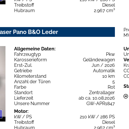
Treibstoff
Diesel
Hubraum
2.967 cm³
Pr
 Laser Pano B&O Leder
M
Allgemeine Daten:
U
Fahrzeugtyp
Pkw
Um
Karosserieform
Geländewagen
Ve
Erst-Zul.
Jun / 2026
Kr
Getriebe
Automatik
C
Kilometerstand
10 km
C
Anzahl der Türen
5
St
Farbe
Rot
Standort
Zentrallager
Lieferzeit
ab ca. 10.08.2026
Unsere Nummer
GW-APR1847
Motor:
kW / PS
210 kW / 286 PS
Treibstoff
Diesel
Hubraum
2.967 cm³