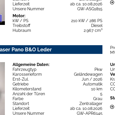
Lieferzeit
ab ca. 10.08.2026
Unsere Nummer
GW-ASG1815
Motor:
kW / PS
210 kW / 286 PS
Treibstoff
Diesel
Hubraum
2.967 cm³
Pr
 Laser Pano B&O Leder
M
Allgemeine Daten:
U
Fahrzeugtyp
Pkw
Um
Karosserieform
Geländewagen
Ve
Erst-Zul.
Jun / 2026
Kr
Getriebe
Automatik
C
Kilometerstand
10 km
C
Anzahl der Türen
5
St
Farbe
Grau
Standort
Zentrallager
Lieferzeit
ab ca. 10.08.2026
Unsere Nummer
GW-APR6145