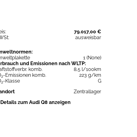
eis:
79.017,00 €
WSt:
ausweisbar
mweltnormen:
weltplakette
1 (None)
rbrauch und Emissionen nach WLTP:
aftstoffverbr. komb.
8,5 l/100km
O
-Emissionen komb.
223 g/km
2
O
-Klasse
G
2
andort
Zentrallager
Details zum Audi Q8 anzeigen