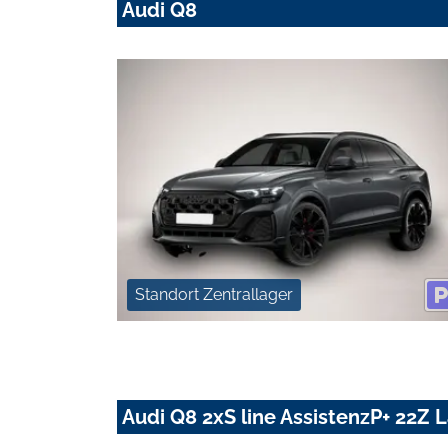
Audi Q8
Standort Zentrallager
Audi Q8 2xS line AssistenzP+ 22Z