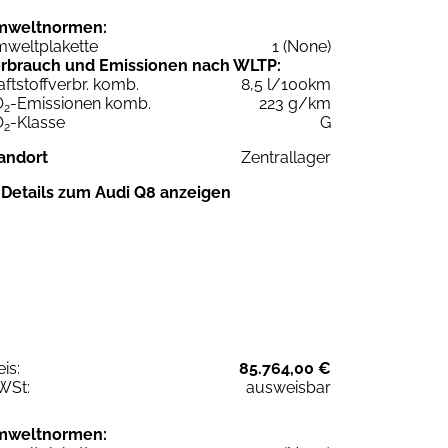
mweltnormen:
weltplakette
1 (None)
rbrauch und Emissionen nach WLTP:
aftstoffverbr. komb.
8,5 l/100km
O
-Emissionen komb.
223 g/km
2
O
-Klasse
G
2
andort
Zentrallager
Details zum Audi Q8 anzeigen
eis:
85.764,00 €
WSt:
ausweisbar
mweltnormen: