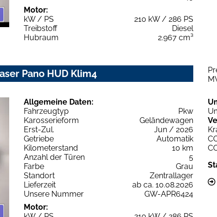
Motor:
kW / PS
210 kW / 286 PS
Treibstoff
Diesel
Hubraum
2.967 cm³
Pr
 Laser Pano HUD Klim4
M
Allgemeine Daten:
U
Fahrzeugtyp
Pkw
Um
Karosserieform
Geländewagen
Ve
Erst-Zul.
Jun / 2026
Kr
Getriebe
Automatik
C
Kilometerstand
10 km
C
Anzahl der Türen
5
St
Farbe
Grau
Standort
Zentrallager
Lieferzeit
ab ca. 10.08.2026
Unsere Nummer
GW-APR6424
Motor:
kW / PS
210 kW / 286 PS