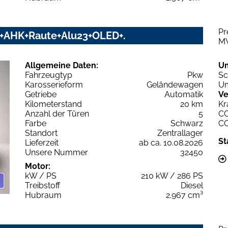
Pr
UD+AHK+Raute+Alu23+OLED+.
M
Allgemeine Daten:
U
Fahrzeugtyp
Pkw
Sc
Karosserieform
Geländewagen
Um
Getriebe
Automatik
Ve
Kilometerstand
20 km
Kr
Anzahl der Türen
5
C
Farbe
Schwarz
C
Standort
Zentrallager
St
Lieferzeit
ab ca. 10.08.2026
Unsere Nummer
32450
Motor:
kW / PS
210 kW / 286 PS
Treibstoff
Diesel
Hubraum
2.967 cm³