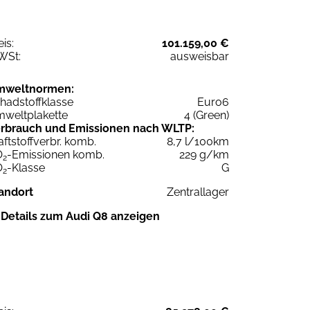
eis:
101.159,00 €
WSt:
ausweisbar
mweltnormen:
hadstoffklasse
Euro6
weltplakette
4 (Green)
rbrauch und Emissionen nach WLTP:
aftstoffverbr. komb.
8,7 l/100km
O
-Emissionen komb.
229 g/km
2
O
-Klasse
G
2
andort
Zentrallager
Details zum Audi Q8 anzeigen