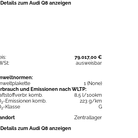
Details zum Audi Q8 anzeigen
eis:
79.017,00 €
WSt:
ausweisbar
mweltnormen:
weltplakette
1 (None)
rbrauch und Emissionen nach WLTP:
aftstoffverbr. komb.
8,5 l/100km
O
-Emissionen komb.
223 g/km
2
O
-Klasse
G
2
andort
Zentrallager
Details zum Audi Q8 anzeigen