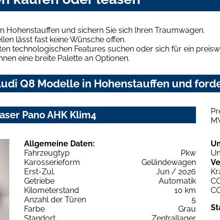
in Hohenstauffen und sichern Sie sich Ihren Traumwagen.
len lässt fast keine Wünsche offen.
en technologischen Features suchen oder sich für ein preiswe
hnen eine breite Palette an Optionen.
udi Q8 Modelle in Hohenstauffen und forde
Pr
Laser Pano AHK Klim4
M
Allgemeine Daten:
U
Fahrzeugtyp
Pkw
Um
Karosserieform
Geländewagen
Ve
Erst-Zul.
Jun / 2026
Kr
Getriebe
Automatik
C
Kilometerstand
10 km
C
Anzahl der Türen
5
St
Farbe
Grau
Standort
Zentrallager