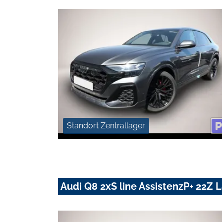
Standort Zentrallager
Audi Q8 2xS line AssistenzP+ 22Z