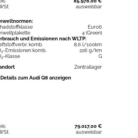
eis:
85.978,00 €
WSt:
ausweisbar
mweltnormen:
hadstoffklasse
Euro6
weltplakette
4 (Green)
rbrauch und Emissionen nach WLTP:
aftstoffverbr. komb.
8,6 l/100km
O
-Emissionen komb.
226 g/km
2
O
-Klasse
G
2
andort
Zentrallager
Details zum Audi Q8 anzeigen
eis:
79.017,00 €
WSt:
ausweisbar