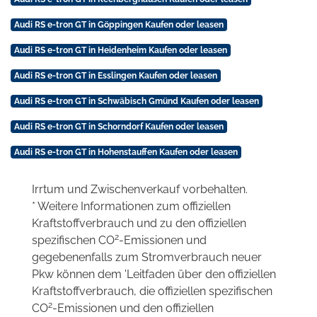
Audi RS e-tron GT in Göppingen Kaufen oder leasen
Audi RS e-tron GT in Heidenheim Kaufen oder leasen
Audi RS e-tron GT in Esslingen Kaufen oder leasen
Audi RS e-tron GT in Schwäbisch Gmünd Kaufen oder leasen
Audi RS e-tron GT in Schorndorf Kaufen oder leasen
Audi RS e-tron GT in Hohenstauffen Kaufen oder leasen
Irrtum und Zwischenverkauf vorbehalten.
* Weitere Informationen zum offiziellen
Kraftstoffverbrauch und zu den offiziellen
2
spezifischen CO
-Emissionen und
gegebenenfalls zum Stromverbrauch neuer
Pkw können dem 'Leitfaden über den offiziellen
Kraftstoffverbrauch, die offiziellen spezifischen
2
CO
-Emissionen und den offiziellen