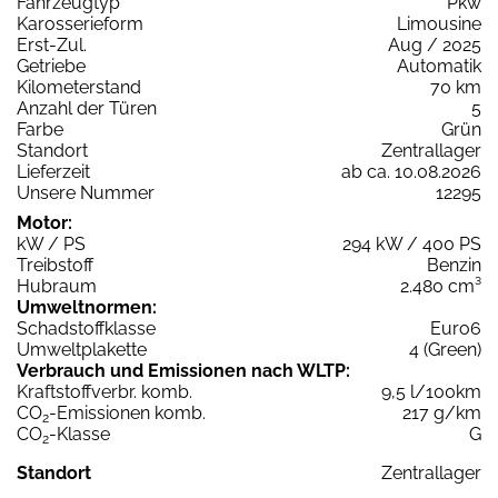
Fahrzeugtyp
Pkw
Karosserieform
Limousine
Erst-Zul.
Aug / 2025
Getriebe
Automatik
Kilometerstand
70 km
Anzahl der Türen
5
Farbe
Grün
Standort
Zentrallager
Lieferzeit
ab ca. 10.08.2026
Unsere Nummer
12295
Motor:
kW / PS
294 kW / 400 PS
Treibstoff
Benzin
Hubraum
2.480 cm³
Umweltnormen:
Schadstoffklasse
Euro6
Umweltplakette
4 (Green)
Verbrauch und Emissionen nach WLTP:
Kraftstoffverbr. komb.
9,5 l/100km
CO
-Emissionen komb.
217 g/km
2
CO
-Klasse
G
2
Standort
Zentrallager