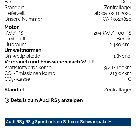
Farbe
Grau
Standort
Zentrallager
Lieferzeit
ab ca. 02.11.2026
Unsere Nummer
CAR3029820
Motor:
kW / PS
294 kW / 400 PS
Treibstoff
Benzin
Hubraum
2.480 cm³
Umweltnormen:
Umweltplakette
1 (None)
Verbrauch und Emissionen nach WLTP:
Kraftstoffverbr. komb.
9,4 l/100km
CO
-Emissionen komb.
213 g/km
2
CO
-Klasse
G
2
Standort
Zentrallager
Details zum Audi RS3 anzeigen
Audi RS3 RS 3 Sportback qu.S-tronic Schwarzpaket+