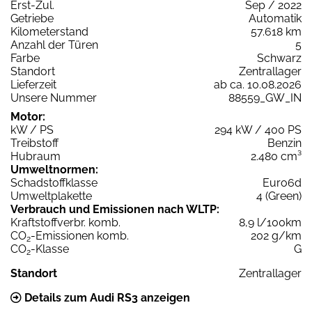
Erst-Zul.
Sep / 2022
Getriebe
Automatik
Kilometerstand
57.618 km
Anzahl der Türen
5
Farbe
Schwarz
Standort
Zentrallager
Lieferzeit
ab ca. 10.08.2026
Unsere Nummer
88559_GW_IN
Motor:
kW / PS
294 kW / 400 PS
Treibstoff
Benzin
Hubraum
2.480 cm³
Umweltnormen:
Schadstoffklasse
Euro6d
Umweltplakette
4 (Green)
Verbrauch und Emissionen nach WLTP:
Kraftstoffverbr. komb.
8,9 l/100km
CO
-Emissionen komb.
202 g/km
2
CO
-Klasse
G
2
Standort
Zentrallager
Details zum Audi RS3 anzeigen