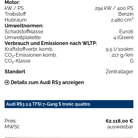
Motor:
kW / PS
294 kW / 400 PS
Treibstoff
Benzin
Hubraum
2.480 cm³
Umweltnormen:
Schadstoffklasse
Euro6
Umweltplakette
4 (Green)
Verbrauch und Emissionen nach WLTP:
Kraftstoffverbr. komb.
9,5 l/100km
CO
-Emissionen komb.
217 g/km
2
CO
-Klasse
G
2
Standort
Zentrallager
Details zum Audi RS3 anzeigen
Audi RS3 2.5 TFSI 7-Gang S tronic quattro
Preis:
62.118,00 €
MWSt:
ausweisbar