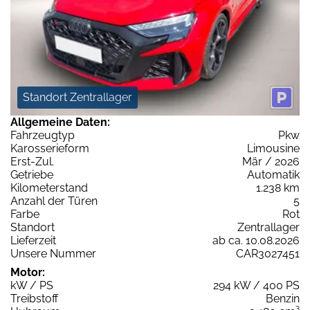
Standort Zentrallager
Allgemeine Daten:
Fahrzeugtyp
Pkw
Karosserieform
Limousine
Erst-Zul.
Mär / 2026
Getriebe
Automatik
Kilometerstand
1.238 km
Anzahl der Türen
5
Farbe
Rot
Standort
Zentrallager
Lieferzeit
ab ca. 10.08.2026
Unsere Nummer
CAR3027451
Motor:
kW / PS
294 kW / 400 PS
Treibstoff
Benzin