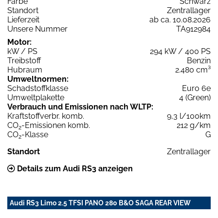
Farbe
Schwarz
Standort
Zentrallager
Lieferzeit
ab ca. 10.08.2026
Unsere Nummer
TA912984
Motor:
kW / PS
294 kW / 400 PS
Treibstoff
Benzin
Hubraum
2.480 cm³
Umweltnormen:
Schadstoffklasse
Euro 6e
Umweltplakette
4 (Green)
Verbrauch und Emissionen nach WLTP:
Kraftstoffverbr. komb.
9,3 l/100km
CO
-Emissionen komb.
212 g/km
2
CO
-Klasse
G
2
Standort
Zentrallager
Details zum Audi RS3 anzeigen
Audi RS3 Limo 2.5 TFSI PANO 280 B&O SAGA REAR VIEW