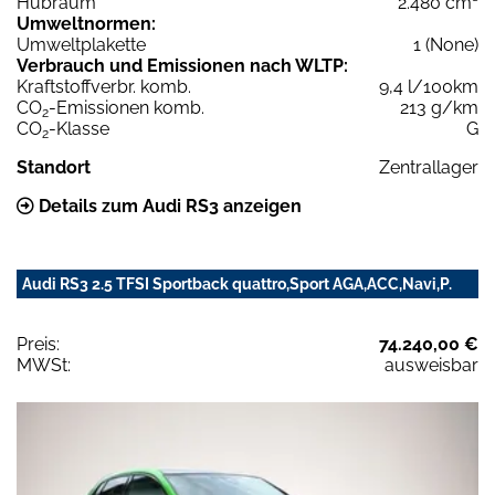
Hubraum
2.480 cm³
Umweltnormen:
Umweltplakette
1 (None)
Verbrauch und Emissionen nach WLTP:
Kraftstoffverbr. komb.
9,4 l/100km
CO
-Emissionen komb.
213 g/km
2
CO
-Klasse
G
2
Standort
Zentrallager
Details zum Audi RS3 anzeigen
Audi RS3 2.5 TFSI Sportback quattro,Sport AGA,ACC,Navi,P.
Preis:
74.240,00 €
MWSt:
ausweisbar