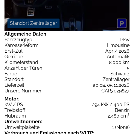
Standort Zentrallager
Allgemeine Daten:
Fahrzeugtyp
Pkw
Karosserieform
Limousine
Erst-Zul.
Apr / 2026
Getriebe
Automatik
Kilometerstand
8.000 km
Anzahl der Türen
5
Farbe
Schwarz
Standort
Zentrallager
Lieferzeit
ab ca. 05.11.2026
Unsere Nummer
CAR3029827
Motor:
kW / PS
294 kW / 400 PS
Treibstoff
Benzin
Hubraum
2.480 cm³
Umweltnormen:
Umweltplakette
1 (None)
Verbrauch und Emissionen nach WLTP: