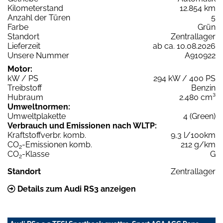
Kilometerstand
12.854 km
Anzahl der Türen
5
Farbe
Grün
Standort
Zentrallager
Lieferzeit
ab ca. 10.08.2026
Unsere Nummer
A910922
Motor:
kW / PS
294 kW / 400 PS
Treibstoff
Benzin
Hubraum
2.480 cm³
Umweltnormen:
Umweltplakette
4 (Green)
Verbrauch und Emissionen nach WLTP:
Kraftstoffverbr. komb.
9,3 l/100km
CO
-Emissionen komb.
212 g/km
2
CO
-Klasse
G
2
Standort
Zentrallager
Details zum Audi RS3 anzeigen