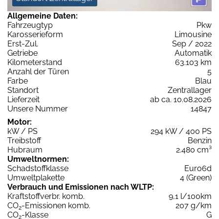
Allgemeine Daten:
Fahrzeugtyp
Pkw
Karosserieform
Limousine
Erst-Zul.
Sep / 2022
Getriebe
Automatik
Kilometerstand
63.103 km
Anzahl der Türen
5
Farbe
Blau
Standort
Zentrallager
Lieferzeit
ab ca. 10.08.2026
Unsere Nummer
14847
Motor:
kW / PS
294 kW / 400 PS
Treibstoff
Benzin
Hubraum
2.480 cm³
Umweltnormen:
Schadstoffklasse
Euro6d
Umweltplakette
4 (Green)
Verbrauch und Emissionen nach WLTP:
Kraftstoffverbr. komb.
9,1 l/100km
CO
-Emissionen komb.
207 g/km
2
CO
-Klasse
G
2