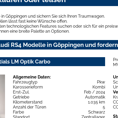
 in Göppingen und sichern Sie sich Ihren Traumwagen.
len lässt fast keine Wünsche offen.
en technologischen Features suchen oder sich für ein preiswe
hnen eine breite Palette an Optionen.
udi RS4 Modelle in Göppingen und fordern 
Pr
tials LM Optik Carbo
M
Allgemeine Daten:
U
Fahrzeugtyp
Pkw
Sc
Karosserieform
Kombi
Um
Erst-Zul.
Feb / 2024
Ve
Getriebe
Automatik
Kr
Kilometerstand
1.035 km
C
Anzahl der Türen
5
C
Farbe
Schwarz
St
Standort
Zentrallager