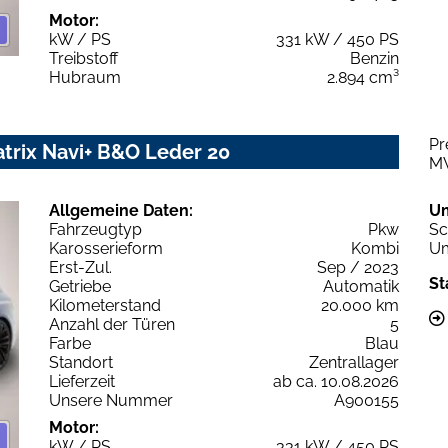
Motor:
kW / PS
331 kW / 450 PS
Treibstoff
Benzin
Hubraum
2.894 cm³
Pr
atrix Navi+ B&O Leder 20
M
Allgemeine Daten:
U
Fahrzeugtyp
Pkw
Sc
Karosserieform
Kombi
Um
Erst-Zul.
Sep / 2023
St
Getriebe
Automatik
Kilometerstand
20.000 km
Anzahl der Türen
5
Farbe
Blau
Standort
Zentrallager
Lieferzeit
ab ca. 10.08.2026
Unsere Nummer
A900155
Motor:
kW / PS
331 kW / 450 PS