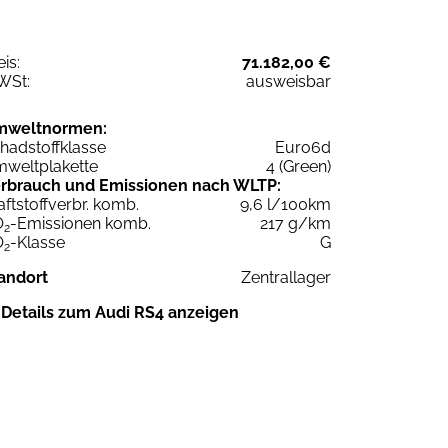
eis:
71.182,00 €
WSt:
ausweisbar
mweltnormen:
hadstoffklasse
Euro6d
weltplakette
4 (Green)
rbrauch und Emissionen nach WLTP:
aftstoffverbr. komb.
9,6 l/100km
O
-Emissionen komb.
217 g/km
2
O
-Klasse
G
2
andort
Zentrallager
Details zum Audi RS4 anzeigen