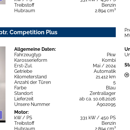
Treibstoff
Benzin
Hubraum
2.894 cm³
Pr
iptr. Competition Plus
M
Allgemeine Daten:
U
Fahrzeugtyp
Pkw
Um
Karosserieform
Kombi
St
Erst-Zul.
Mai / 2024
Getriebe
Automatik
Kilometerstand
21.412 km
Anzahl der Türen
5
Farbe
Blau
Standort
Zentrallager
Lieferzeit
ab ca. 10.08.2026
Unsere Nummer
A902095
Motor:
kW / PS
331 kW / 450 PS
Treibstoff
Benzin
Hubraum
2.894 cm³