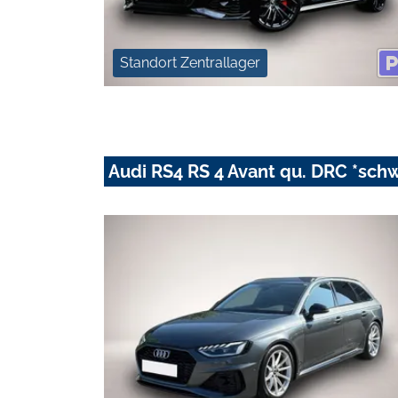
Standort Zentrallager
Audi RS4 RS 4 Avant qu. DRC *sch