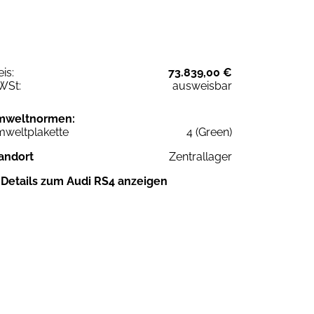
eis:
73.839,00 €
WSt:
ausweisbar
mweltnormen:
weltplakette
4 (Green)
andort
Zentrallager
Details zum Audi RS4 anzeigen