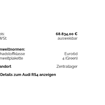
eis:
68.834,00 €
WSt:
ausweisbar
mweltnormen:
hadstoffklasse
Euro6d
weltplakette
4 (Green)
andort
Zentrallager
Details zum Audi RS4 anzeigen