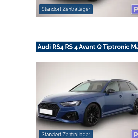
Standort Zentrallager
Audi RS4 RS 4 Avant Q Tiptronic M
Standort Zentrallager