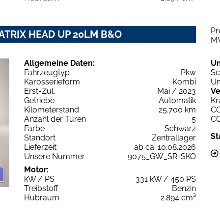
Pr
. MATRIX HEAD UP 20LM B&O
M
Allgemeine Daten:
U
Fahrzeugtyp
Pkw
Sc
Karosserieform
Kombi
Um
Erst-Zul.
Mai / 2023
Ve
Getriebe
Automatik
Kr
Kilometerstand
25.700 km
C
Anzahl der Türen
5
C
Farbe
Schwarz
St
Standort
Zentrallager
Lieferzeit
ab ca. 10.08.2026
Unsere Nummer
9075_GW_SR-SKO
Motor:
kW / PS
331 kW / 450 PS
Treibstoff
Benzin
Hubraum
2.894 cm³