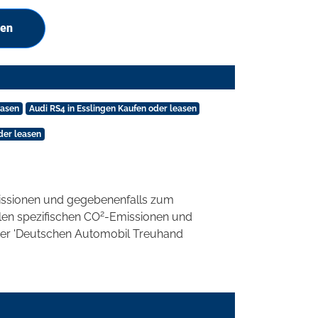
hen
easen
Audi RS4 in Esslingen Kaufen oder leasen
der leasen
ssionen und gegebenenfalls zum
2
llen spezifischen CO
-Emissionen und
 der 'Deutschen Automobil Treuhand