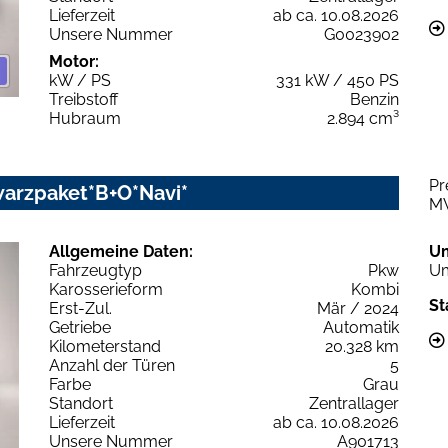
Lieferzeit
ab ca. 10.08.2026
Unsere Nummer
G0023902
Motor:
kW / PS
331 kW / 450 PS
Treibstoff
Benzin
Hubraum
2.894 cm³
Pr
warzpaket*B+O*Navi*
M
Allgemeine Daten:
U
Fahrzeugtyp
Pkw
Um
Karosserieform
Kombi
St
Erst-Zul.
Mär / 2024
Getriebe
Automatik
Kilometerstand
20.328 km
Anzahl der Türen
5
Farbe
Grau
Standort
Zentrallager
Lieferzeit
ab ca. 10.08.2026
Unsere Nummer
A901713