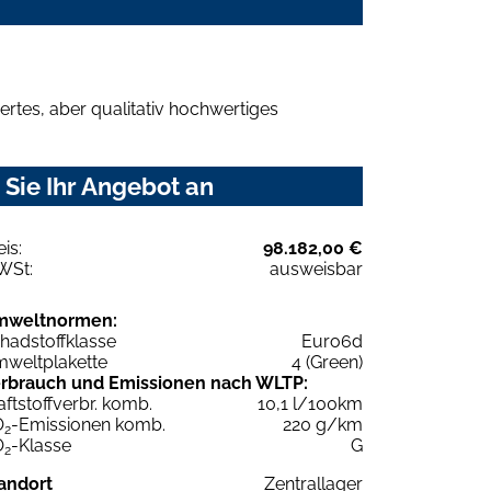
rtes, aber qualitativ hochwertiges
Sie Ihr Angebot an
eis:
98.182,00 €
WSt:
ausweisbar
mweltnormen:
hadstoffklasse
Euro6d
weltplakette
4 (Green)
rbrauch und Emissionen nach WLTP:
aftstoffverbr. komb.
10,1 l/100km
O
-Emissionen komb.
220 g/km
2
O
-Klasse
G
2
andort
Zentrallager