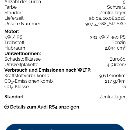
Anzahl der Türen
5
Farbe
Schwarz
Standort
Zentrallager
Lieferzeit
ab ca. 10.08.2026
Unsere Nummer
9075_GW_SR-SKO
Motor:
kW / PS
331 kW / 450 PS
Treibstoff
Benzin
Hubraum
2.894 cm³
Umweltnormen:
Schadstoffklasse
Euro6d
Umweltplakette
4 (Green)
Verbrauch und Emissionen nach WLTP:
Kraftstoffverbr. komb.
9,6 l/100km
CO
-Emissionen komb.
217 g/km
2
CO
-Klasse
G
2
Standort
Zentrallager
Details zum Audi RS4 anzeigen