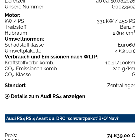
Lieferzeit
ab ca. 10.08.2026
Unsere Nummer
G0023902
Motor:
kW / PS
331 kW / 450 PS
Treibstoff
Benzin
Hubraum
2.894 cm³
Umweltnormen:
Schadstoffklasse
Euro6d
Umweltplakette
4 (Green)
Verbrauch und Emissionen nach WLTP:
Kraftstoffverbr. komb.
10,1 l/100km
CO
-Emissionen komb.
220 g/km
2
CO
-Klasse
G
2
Standort
Zentrallager
Details zum Audi RS4 anzeigen
Audi RS4 RS 4 Avant qu. DRC *schwarzpaket*B+O*Navi*
Preis:
74.839,00 €