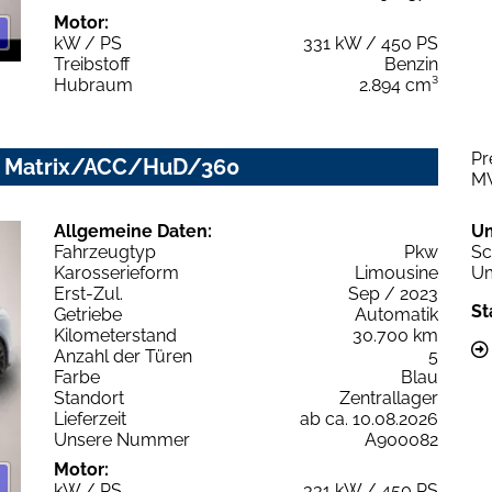
Motor:
kW / PS
331 kW / 450 PS
Treibstoff
Benzin
Hubraum
2.894 cm³
Pr
ip. Matrix/ACC/HuD/360
M
Allgemeine Daten:
U
Fahrzeugtyp
Pkw
Sc
Karosserieform
Limousine
Um
Erst-Zul.
Sep / 2023
St
Getriebe
Automatik
Kilometerstand
30.700 km
Anzahl der Türen
5
Farbe
Blau
Standort
Zentrallager
Lieferzeit
ab ca. 10.08.2026
Unsere Nummer
A900082
Motor:
kW / PS
331 kW / 450 PS