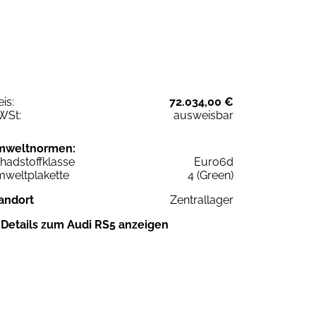
eis:
72.034,00 €
WSt:
ausweisbar
mweltnormen:
hadstoffklasse
Euro6d
weltplakette
4 (Green)
andort
Zentrallager
Details zum Audi RS5 anzeigen