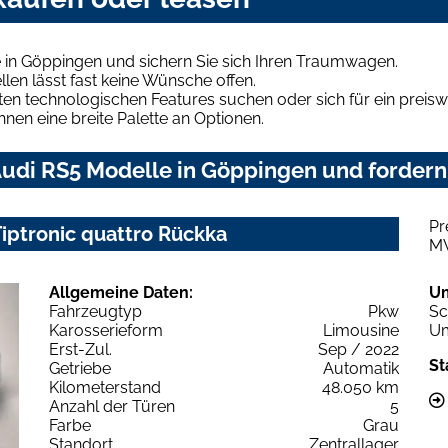
 in Göppingen und sichern Sie sich Ihren Traumwagen.
len lässt fast keine Wünsche offen.
en technologischen Features suchen oder sich für ein preiswe
hnen eine breite Palette an Optionen.
udi RS5 Modelle in Göppingen und fordern 
Pr
Tiptronic quattro Rückka
M
Allgemeine Daten:
U
Fahrzeugtyp
Pkw
Sc
Karosserieform
Limousine
Um
Erst-Zul.
Sep / 2022
St
Getriebe
Automatik
Kilometerstand
48.050 km
Anzahl der Türen
5
Farbe
Grau
Standort
Zentrallager