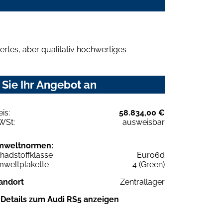
rtes, aber qualitativ hochwertiges
Sie Ihr Angebot an
eis:
58.834,00 €
WSt:
ausweisbar
mweltnormen:
hadstoffklasse
Euro6d
weltplakette
4 (Green)
andort
Zentrallager
Details zum Audi RS5 anzeigen