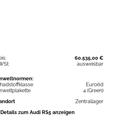
eis:
60.535,00 €
WSt:
ausweisbar
mweltnormen:
hadstoffklasse
Euro6d
weltplakette
4 (Green)
andort
Zentrallager
Details zum Audi RS5 anzeigen