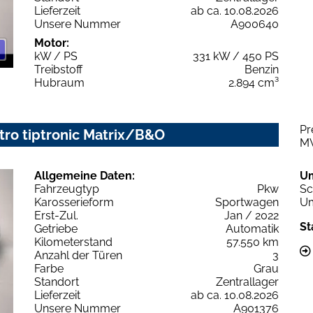
Lieferzeit
ab ca. 10.08.2026
Unsere Nummer
A900640
Motor:
kW / PS
331 kW / 450 PS
Treibstoff
Benzin
Hubraum
2.894 cm³
Pr
tro tiptronic Matrix/B&O
M
Allgemeine Daten:
U
Fahrzeugtyp
Pkw
Sc
Karosserieform
Sportwagen
Um
Erst-Zul.
Jan / 2022
St
Getriebe
Automatik
Kilometerstand
57.550 km
Anzahl der Türen
3
Farbe
Grau
Standort
Zentrallager
Lieferzeit
ab ca. 10.08.2026
Unsere Nummer
A901376