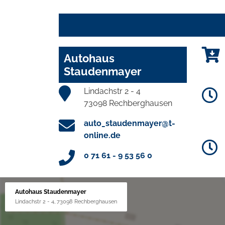
Autohaus
Staudenmayer
Lindachstr 2 - 4
73098 Rechberghausen
auto_staudenmayer@t-
online.de
0 71 61 - 9 53 56 0
Autohaus Staudenmayer
Lindachstr 2 - 4, 73098 Rechberghausen