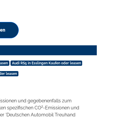
hen
easen
Audi RS5 in Esslingen Kaufen oder leasen
der leasen
ssionen und gegebenenfalls zum
2
llen spezifischen CO
-Emissionen und
 der 'Deutschen Automobil Treuhand