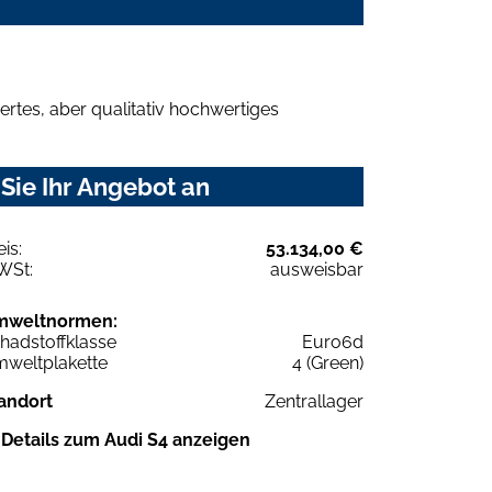
rtes, aber qualitativ hochwertiges
Sie Ihr Angebot an
eis:
53.134,00 €
WSt:
ausweisbar
mweltnormen:
hadstoffklasse
Euro6d
weltplakette
4 (Green)
andort
Zentrallager
Details zum Audi S4 anzeigen