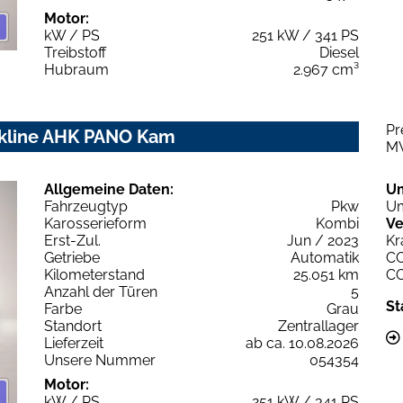
Motor:
kW / PS
251 kW / 341 PS
Treibstoff
Diesel
Hubraum
2.967 cm³
Pr
ackline AHK PANO Kam
M
Allgemeine Daten:
U
Fahrzeugtyp
Pkw
Um
Karosserieform
Kombi
Ve
Erst-Zul.
Jun / 2023
Kr
Getriebe
Automatik
C
Kilometerstand
25.051 km
C
Anzahl der Türen
5
St
Farbe
Grau
Standort
Zentrallager
Lieferzeit
ab ca. 10.08.2026
Unsere Nummer
054354
Motor:
kW / PS
251 kW / 341 PS