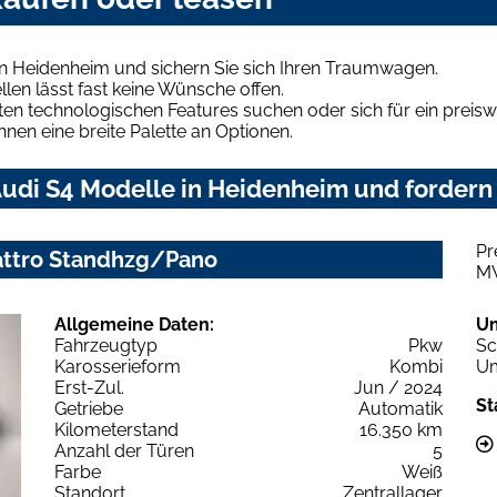
in Heidenheim und sichern Sie sich Ihren Traumwagen.
len lässt fast keine Wünsche offen.
en technologischen Features suchen oder sich für ein preiswe
hnen eine breite Palette an Optionen.
udi S4 Modelle in Heidenheim und fordern 
Pr
uattro Standhzg/Pano
M
Allgemeine Daten:
U
Fahrzeugtyp
Pkw
Sc
Karosserieform
Kombi
Um
Erst-Zul.
Jun / 2024
St
Getriebe
Automatik
Kilometerstand
16.350 km
Anzahl der Türen
5
Farbe
Weiß
Standort
Zentrallager