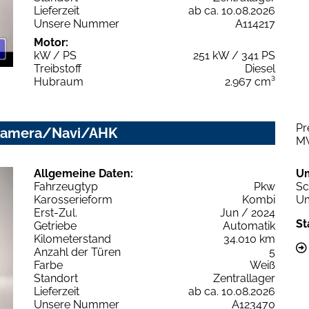
Lieferzeit
ab ca. 10.08.2026
Unsere Nummer
A114217
Motor:
kW / PS
251 kW / 341 PS
Treibstoff
Diesel
Hubraum
2.967 cm³
Pr
D/Kamera/Navi/AHK
M
Allgemeine Daten:
U
Fahrzeugtyp
Pkw
Sc
Karosserieform
Kombi
Um
Erst-Zul.
Jun / 2024
St
Getriebe
Automatik
Kilometerstand
34.010 km
Anzahl der Türen
5
Farbe
Weiß
Standort
Zentrallager
Lieferzeit
ab ca. 10.08.2026
Unsere Nummer
A123470