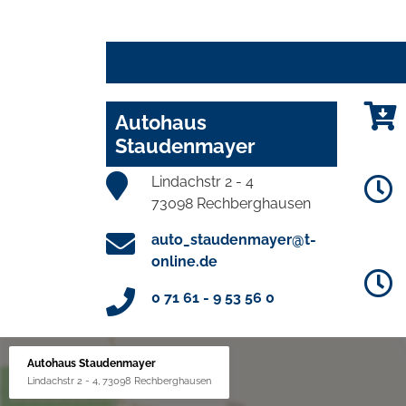
Autohaus
Staudenmayer
Lindachstr 2 - 4
73098 Rechberghausen
auto_staudenmayer@t-
online.de
0 71 61 - 9 53 56 0
Autohaus Staudenmayer
Lindachstr 2 - 4, 73098 Rechberghausen