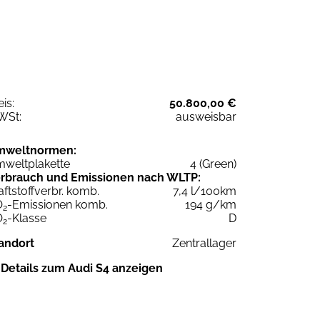
eis:
50.800,00 €
WSt:
ausweisbar
mweltnormen:
weltplakette
4 (Green)
rbrauch und Emissionen nach WLTP:
aftstoffverbr. komb.
7,4 l/100km
O
-Emissionen komb.
194 g/km
2
O
-Klasse
D
2
andort
Zentrallager
Details zum Audi S4 anzeigen