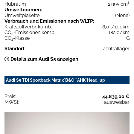
Hubraum
2.995 cm³
Umweltnormen:
Umweltplakette
1 (None)
Verbrauch und Emissionen nach WLTP:
Kraftstoffverbr. komb.
8,0 l/100km
CO
-Emissionen komb.
182 g/km
2
CO
-Klasse
G
2
Standort
Zentrallager
Details zum Audi S5 anzeigen
Audi S5 TDI Sportback Matrix*B&O**AHK*Head_up
Preis:
44.839,00 €
MWSt:
ausweisbar