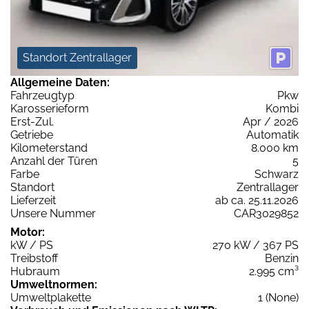
Standort Zentrallager
Allgemeine Daten:
Fahrzeugtyp
Pkw
Karosserieform
Kombi
Erst-Zul.
Apr / 2026
Getriebe
Automatik
Kilometerstand
8.000 km
Anzahl der Türen
5
Farbe
Schwarz
Standort
Zentrallager
Lieferzeit
ab ca. 25.11.2026
Unsere Nummer
CAR3029852
Motor:
kW / PS
270 kW / 367 PS
Treibstoff
Benzin
Hubraum
2.995 cm³
Umweltnormen:
Umweltplakette
1 (None)