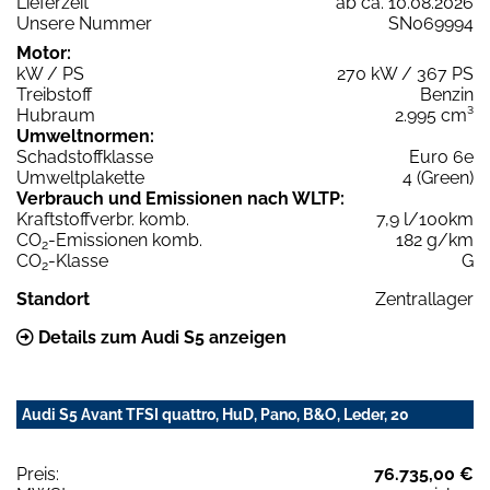
Lieferzeit
ab ca. 10.08.2026
Unsere Nummer
SN069994
Motor:
kW / PS
270 kW / 367 PS
Treibstoff
Benzin
Hubraum
2.995 cm³
Umweltnormen:
Schadstoffklasse
Euro 6e
Umweltplakette
4 (Green)
Verbrauch und Emissionen nach WLTP:
Kraftstoffverbr. komb.
7,9 l/100km
CO
-Emissionen komb.
182 g/km
2
CO
-Klasse
G
2
Standort
Zentrallager
Details zum Audi S5 anzeigen
Audi S5 Avant TFSI quattro, HuD, Pano, B&O, Leder, 20
Preis:
76.735,00 €