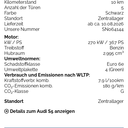
Kilometerstand
10 km
Anzahl der Türen
5
Farbe
Schwarz
Standort
Zentrallager
Lieferzeit
ab ca. 10.08.2026
Unsere Nummer
SN064144
Motor:
kW / PS
270 kW / 367 PS
Treibstoff
Benzin
Hubraum
2.995 cm³
Umweltnormen:
Schadstoffklasse
Euro 6e
Umweltplakette
4 (Green)
Verbrauch und Emissionen nach WLTP:
Kraftstoffverbr. komb.
7,9 l/100km
CO
-Emissionen komb.
180 g/km
2
CO
-Klasse
G
2
Standort
Zentrallager
Details zum Audi S5 anzeigen