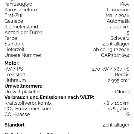
Fahrzeugtyp
Pkw
Karosserieform
Limousine
Erst-Zul.
Mai / 2026
Getriebe
Automatik
Kilometerstand
7.000 km
Anzahl der Türen
5
Farbe
Schwarz
Standort
Zentrallager
Lieferzeit
ab ca. 13.12.2026
Unsere Nummer
CAR3029854
Motor:
kW / PS
270 kW / 367 PS
Treibstoff
Benzin
Hubraum
2.995 cm³
Umweltnormen:
Umweltplakette
1 (None)
Verbrauch und Emissionen nach WLTP:
Kraftstoffverbr. komb.
7,8 l/100km
CO
-Emissionen komb.
178 g/km
2
CO
-Klasse
G
2
Standort
Zentrallager