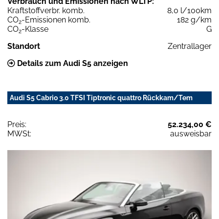
Verbrauch und Emissionen nach WLTP:
Kraftstoffverbr. komb.
8,0 l/100km
CO
-Emissionen komb.
182 g/km
2
CO
-Klasse
G
2
Standort
Zentrallager
Details zum Audi S5 anzeigen
Audi S5 Cabrio 3.0 TFSI Tiptronic quattro Rückkam/Tem
Preis:
52.234,00 €
MWSt:
ausweisbar