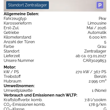
Standort Zentrallager
Allgemeine Daten:
Fahrzeugtyp
Pkw
Karosserieform
Limousine
Erst-Zul.
Mai / 2026
Getriebe
Automatik
Kilometerstand
6.000 km
Anzahl der Türen
5
Farbe
Grau
Standort
Zentrallager
Lieferzeit
ab ca. 03.01.2027
Unsere Nummer
CAR3029853
Motor:
kW / PS
270 kW / 367 PS
Treibstoff
Benzin
Hubraum
2.995 cm³
Umweltnormen:
Umweltplakette
1 (None)
Verbrauch und Emissionen nach WLTP:
Kraftstoffverbr. komb.
7,8 l/100km
CO
-Emissionen komb.
178 g/km
2
CO
-Klasse
G