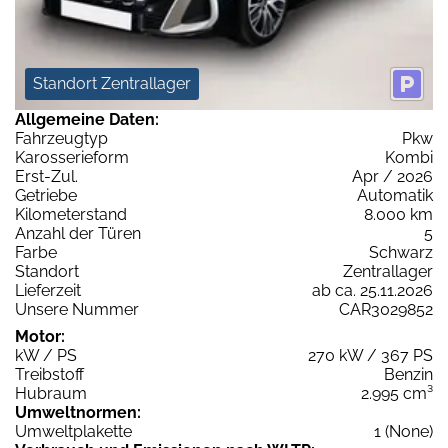
Standort Zentrallager
Allgemeine Daten:
Fahrzeugtyp
Pkw
Karosserieform
Kombi
Erst-Zul.
Apr / 2026
Getriebe
Automatik
Kilometerstand
8.000 km
Anzahl der Türen
5
Farbe
Schwarz
Standort
Zentrallager
Lieferzeit
ab ca. 25.11.2026
Unsere Nummer
CAR3029852
Motor:
kW / PS
270 kW / 367 PS
Treibstoff
Benzin
Hubraum
2.995 cm³
Umweltnormen:
Umweltplakette
1 (None)