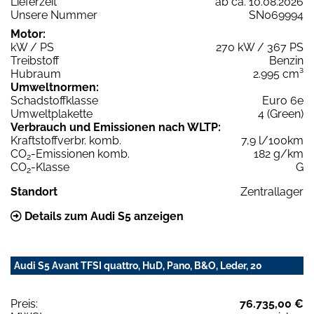
Lieferzeit
ab ca. 10.08.2026
Unsere Nummer
SN069994
Motor:
kW / PS
270 kW / 367 PS
Treibstoff
Benzin
Hubraum
2.995 cm³
Umweltnormen:
Schadstoffklasse
Euro 6e
Umweltplakette
4 (Green)
Verbrauch und Emissionen nach WLTP:
Kraftstoffverbr. komb.
7,9 l/100km
CO
-Emissionen komb.
182 g/km
2
CO
-Klasse
G
2
Standort
Zentrallager
Details zum Audi S5 anzeigen
Audi S5 Avant TFSI quattro, HuD, Pano, B&O, Leder, 20
Preis:
76.735,00 €