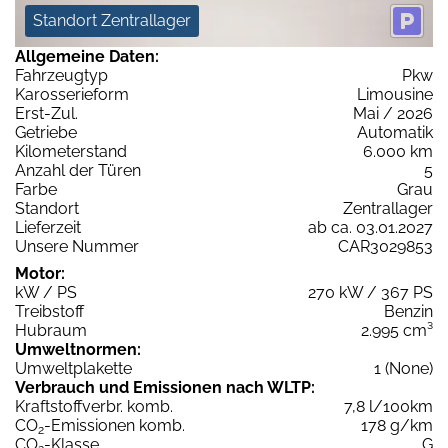
Standort Zentrallager
Allgemeine Daten:
Fahrzeugtyp
Pkw
Karosserieform
Limousine
Erst-Zul.
Mai / 2026
Getriebe
Automatik
Kilometerstand
6.000 km
Anzahl der Türen
5
Farbe
Grau
Standort
Zentrallager
Lieferzeit
ab ca. 03.01.2027
Unsere Nummer
CAR3029853
Motor:
kW / PS
270 kW / 367 PS
Treibstoff
Benzin
Hubraum
2.995 cm³
Umweltnormen:
Umweltplakette
1 (None)
Verbrauch und Emissionen nach WLTP:
Kraftstoffverbr. komb.
7,8 l/100km
CO
-Emissionen komb.
178 g/km
2
CO
-Klasse
G