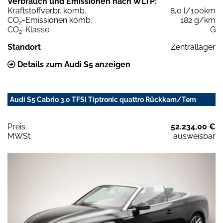
Verbrauch und Emissionen nach WLTP:
Kraftstoffverbr. komb.
8,0 l/100km
CO
-Emissionen komb.
182 g/km
2
CO
-Klasse
G
2
Standort
Zentrallager
Details zum Audi S5 anzeigen
Audi S5 Cabrio 3.0 TFSI Tiptronic quattro Rückkam/Tem
Preis:
52.234,00 €
MWSt:
ausweisbar