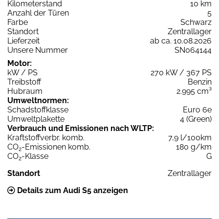
Kilometerstand
10 km
Anzahl der Türen
5
Farbe
Schwarz
Standort
Zentrallager
Lieferzeit
ab ca. 10.08.2026
Unsere Nummer
SN064144
Motor:
kW / PS
270 kW / 367 PS
Treibstoff
Benzin
Hubraum
2.995 cm³
Umweltnormen:
Schadstoffklasse
Euro 6e
Umweltplakette
4 (Green)
Verbrauch und Emissionen nach WLTP:
Kraftstoffverbr. komb.
7,9 l/100km
CO
-Emissionen komb.
180 g/km
2
CO
-Klasse
G
2
Standort
Zentrallager
Details zum Audi S5 anzeigen