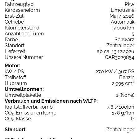
Fahrzeugtyp
Pkw
Karosserieform
Limousine
Erst-Zul.
Mai / 2026
Getriebe
Automatik
Kilometerstand
7.000 km
Anzahl der Türen
5
Farbe
Schwarz
Standort
Zentrallager
Lieferzeit
ab ca. 13.12.2026
Unsere Nummer
CAR3029854
Motor:
kW / PS
270 kW / 367 PS
Treibstoff
Benzin
Hubraum
2.995 cm³
Umweltnormen:
Umweltplakette
1 (None)
Verbrauch und Emissionen nach WLTP:
Kraftstoffverbr. komb.
7,8 l/100km
CO
-Emissionen komb.
178 g/km
2
CO
-Klasse
G
2
Standort
Zentrallager