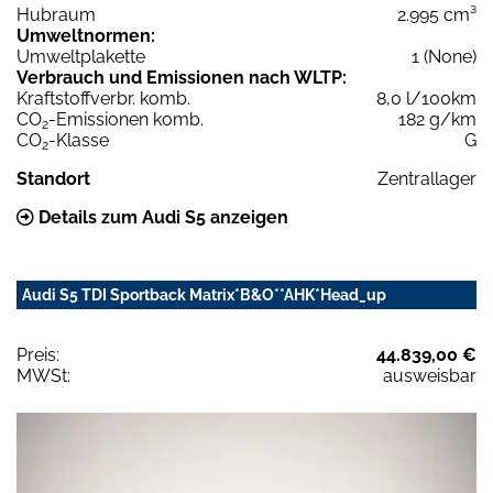
Hubraum
2.995 cm³
Umweltnormen:
Umweltplakette
1 (None)
Verbrauch und Emissionen nach WLTP:
Kraftstoffverbr. komb.
8,0 l/100km
CO
-Emissionen komb.
182 g/km
2
CO
-Klasse
G
2
Standort
Zentrallager
Details zum Audi S5 anzeigen
Audi S5 TDI Sportback Matrix*B&O**AHK*Head_up
Preis:
44.839,00 €
MWSt:
ausweisbar