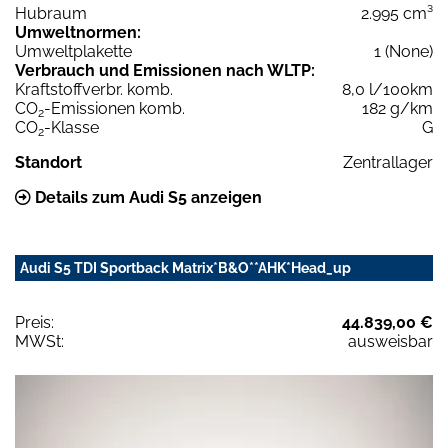
Hubraum
2.995 cm³
Umweltnormen:
Umweltplakette
1 (None)
Verbrauch und Emissionen nach WLTP:
Kraftstoffverbr. komb.
8,0 l/100km
CO
-Emissionen komb.
182 g/km
2
CO
-Klasse
G
2
Standort
Zentrallager
Details zum Audi S5 anzeigen
Audi S5 TDI Sportback Matrix*B&O**AHK*Head_up
Preis:
44.839,00 €
MWSt:
ausweisbar