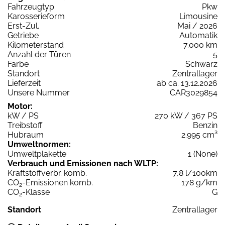
Fahrzeugtyp
Pkw
Karosserieform
Limousine
Erst-Zul.
Mai / 2026
Getriebe
Automatik
Kilometerstand
7.000 km
Anzahl der Türen
5
Farbe
Schwarz
Standort
Zentrallager
Lieferzeit
ab ca. 13.12.2026
Unsere Nummer
CAR3029854
Motor:
kW / PS
270 kW / 367 PS
Treibstoff
Benzin
Hubraum
2.995 cm³
Umweltnormen:
Umweltplakette
1 (None)
Verbrauch und Emissionen nach WLTP:
Kraftstoffverbr. komb.
7,8 l/100km
CO
-Emissionen komb.
178 g/km
2
CO
-Klasse
G
2
Standort
Zentrallager