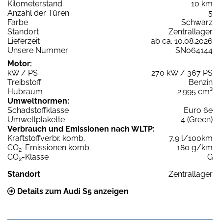
Kilometerstand
10 km
Anzahl der Türen
5
Farbe
Schwarz
Standort
Zentrallager
Lieferzeit
ab ca. 10.08.2026
Unsere Nummer
SN064144
Motor:
kW / PS
270 kW / 367 PS
Treibstoff
Benzin
Hubraum
2.995 cm³
Umweltnormen:
Schadstoffklasse
Euro 6e
Umweltplakette
4 (Green)
Verbrauch und Emissionen nach WLTP:
Kraftstoffverbr. komb.
7,9 l/100km
CO
-Emissionen komb.
180 g/km
2
CO
-Klasse
G
2
Standort
Zentrallager
Details zum Audi S5 anzeigen