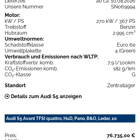
Lieferzeit
ab ca. 10.08.2026
Unsere Nummer
SN069994
Motor:
kW / PS
270 kW / 367 PS
Treibstoff
Benzin
Hubraum
2.995 cm³
Umweltnormen:
Schadstoffklasse
Euro 6e
Umweltplakette
4 (Green)
Verbrauch und Emissionen nach WLTP:
Kraftstoffverbr. komb.
7,9 l/100km
CO
-Emissionen komb.
182 g/km
2
CO
-Klasse
G
2
Standort
Zentrallager
Details zum Audi S5 anzeigen
Audi S5 Avant TFSI quattro, HuD, Pano, B&O, Leder, 20
Preis:
76.735,00 €