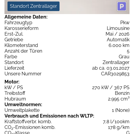
Standort Zentrallager
Allgemeine Daten:
Fahrzeugtyp
Pkw
Karosserieform
Limousine
Erst-Zul.
Mai / 2026
Getriebe
Automatik
Kilometerstand
6.000 km
Anzahl der Türen
5
Farbe
Grau
Standort
Zentrallager
Lieferzeit
ab ca. 03.01.2027
Unsere Nummer
CAR3029853
Motor:
kW / PS
270 kW / 367 PS
Treibstoff
Benzin
Hubraum
2.995 cm³
Umweltnormen:
Umweltplakette
1 (None)
Verbrauch und Emissionen nach WLTP:
Kraftstoffverbr. komb.
7,8 l/100km
CO
-Emissionen komb.
178 g/km
2
CO
-Klasse
G