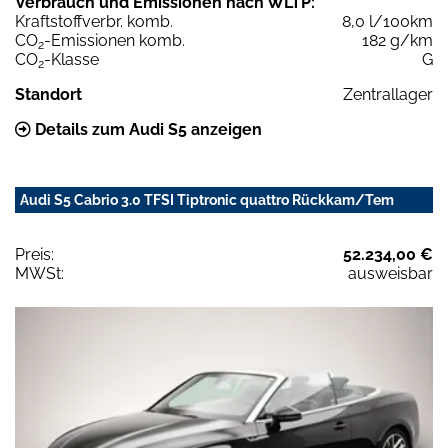
Verbrauch und Emissionen nach WLTP:
Kraftstoffverbr. komb.
8,0 l/100km
CO
-Emissionen komb.
182 g/km
2
CO
-Klasse
G
2
Standort
Zentrallager
Details zum Audi S5 anzeigen
Audi S5 Cabrio 3.0 TFSI Tiptronic quattro Rückkam/Tem
Preis:
52.234,00 €
MWSt:
ausweisbar