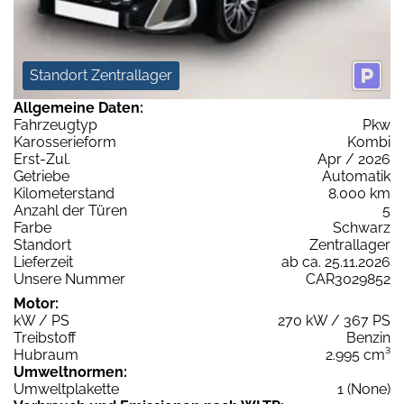
Standort Zentrallager
Allgemeine Daten:
Fahrzeugtyp
Pkw
Karosserieform
Kombi
Erst-Zul.
Apr / 2026
Getriebe
Automatik
Kilometerstand
8.000 km
Anzahl der Türen
5
Farbe
Schwarz
Standort
Zentrallager
Lieferzeit
ab ca. 25.11.2026
Unsere Nummer
CAR3029852
Motor:
kW / PS
270 kW / 367 PS
Treibstoff
Benzin
Hubraum
2.995 cm³
Umweltnormen:
Umweltplakette
1 (None)