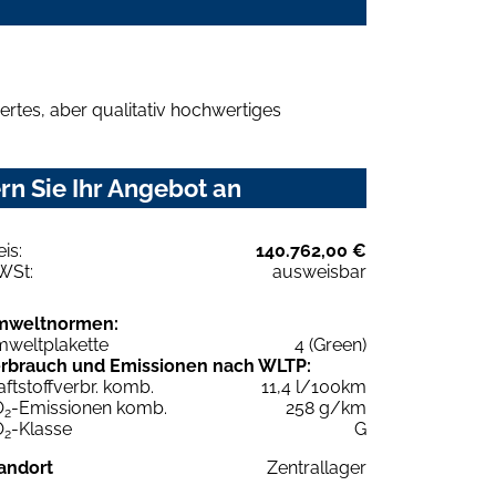
rtes, aber qualitativ hochwertiges
n Sie Ihr Angebot an
eis:
140.762,00 €
WSt:
ausweisbar
mweltnormen:
weltplakette
4 (Green)
rbrauch und Emissionen nach WLTP:
aftstoffverbr. komb.
11,4 l/100km
O
-Emissionen komb.
258 g/km
2
O
-Klasse
G
2
andort
Zentrallager