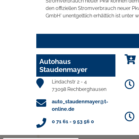
Stromverbrauch neuer Pkw können dem 'Lei
den offiziellen Stromverbrauch neuer P
GmbH' unentgeltlich erhältlich ist unter 
Autohaus
Staudenmayer
Lindachstr 2 - 4
73098 Rechberghausen
auto_staudenmayer@t-
online.de
0 71 61 - 9 53 56 0