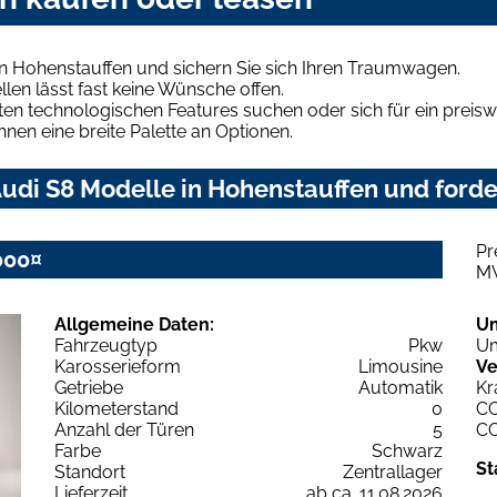
n Hohenstauffen und sichern Sie sich Ihren Traumwagen.
len lässt fast keine Wünsche offen.
en technologischen Features suchen oder sich für ein preiswe
hnen eine breite Palette an Optionen.
udi S8 Modelle in Hohenstauffen und forder
Pr
000¤
M
Allgemeine Daten:
U
Fahrzeugtyp
Pkw
Um
Karosserieform
Limousine
Ve
Getriebe
Automatik
Kr
Kilometerstand
0
C
Anzahl der Türen
5
C
Farbe
Schwarz
St
Standort
Zentrallager
Lieferzeit
ab ca. 11.08.2026