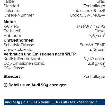
Farbe
Grau
Standort
Zentrallager
Lieferzeit
ab ca. 10.08.2026
Unsere Nummer
89003_GW_MUE-V
Motor:
kW / PS
251 kW / 341 PS
Treibstoff
Diesel
Hubraum
2.967 cm³
Umweltnormen:
Schadstoffklasse
Euro6d-TEMP
Umweltplakette
4 (Green)
Verbrauch und Emissionen nach WLTP:
Kraftstoffverbr. komb.
8,3 l/100km
CO
-Emissionen komb.
218 g/km
2
CO
-Klasse
G
2
Standort
Zentrallager
Details zum Audi SQ5 anzeigen
Audi SQ5 3.0 TFSI Q S tronic LED+/Luft/ACC/Standhzg./