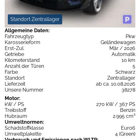
Standort Zentrallager
Allgemeine Daten:
Fahrzeugtyp
Pkw
Karosserieform
Geländewagen
Erst-Zul.
Mär / 2026
Getriebe
Automatik
Kilometerstand
10 km
Anzahl der Türen
5
Farbe
Schwarz
Standort
Zentrallager
Lieferzeit
ab ca. 10.08.2026
Unsere Nummer
38278
Motor:
kW / PS
270 kW / 367 PS
Treibstoff
Benzin
Hubraum
2.995 cm³
Umweltnormen:
Schadstoffklasse
Euro6
Umweltplakette
4 (Green)
Verbrauch und Emissionen nach WLTP: