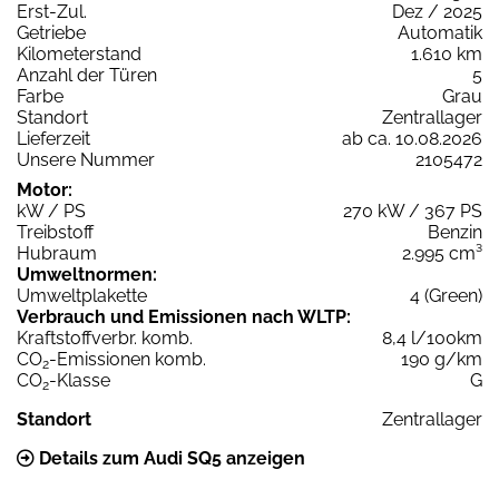
Erst-Zul.
Dez / 2025
Getriebe
Automatik
Kilometerstand
1.610 km
Anzahl der Türen
5
Farbe
Grau
Standort
Zentrallager
Lieferzeit
ab ca. 10.08.2026
Unsere Nummer
2105472
Motor:
kW / PS
270 kW / 367 PS
Treibstoff
Benzin
Hubraum
2.995 cm³
Umweltnormen:
Umweltplakette
4 (Green)
Verbrauch und Emissionen nach WLTP:
Kraftstoffverbr. komb.
8,4 l/100km
CO
-Emissionen komb.
190 g/km
2
CO
-Klasse
G
2
Standort
Zentrallager
Details zum Audi SQ5 anzeigen