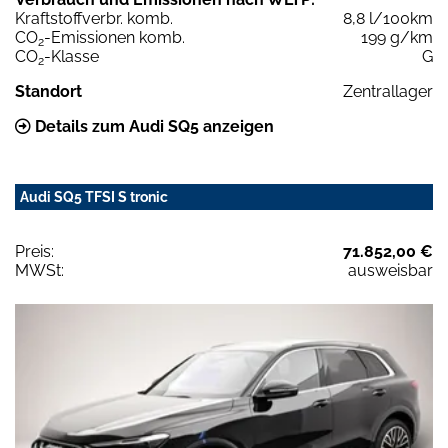
Kraftstoffverbr. komb.
8,8 l/100km
CO
-Emissionen komb.
199 g/km
2
CO
-Klasse
G
2
Standort
Zentrallager
Details zum Audi SQ5 anzeigen
Audi SQ5 TFSI S tronic
Preis:
71.852,00 €
MWSt:
ausweisbar