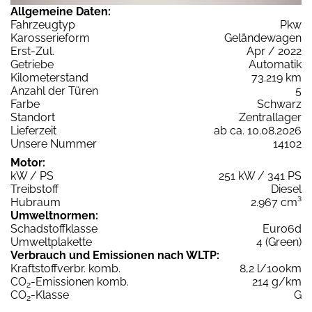
Allgemeine Daten:
Fahrzeugtyp
Pkw
Karosserieform
Geländewagen
Erst-Zul.
Apr / 2022
Getriebe
Automatik
Kilometerstand
73.219 km
Anzahl der Türen
5
Farbe
Schwarz
Standort
Zentrallager
Lieferzeit
ab ca. 10.08.2026
Unsere Nummer
14102
Motor:
kW / PS
251 kW / 341 PS
Treibstoff
Diesel
Hubraum
2.967 cm³
Umweltnormen:
Schadstoffklasse
Euro6d
Umweltplakette
4 (Green)
Verbrauch und Emissionen nach WLTP:
Kraftstoffverbr. komb.
8,2 l/100km
CO
-Emissionen komb.
214 g/km
2
CO
-Klasse
G
2