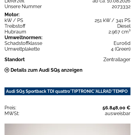
Lieferzeit
ab ca. 10.08.2026
Unsere Nummer
2073332
Motor:
kW / PS
251 kW / 341 PS
Treibstoff
Diesel
Hubraum
2.967 cm³
Umweltnormen:
Schadstoffklasse
Euro6d
Umweltplakette
4 (Green)
Standort
Zentrallager
Details zum Audi SQ5 anzeigen
Audi SQ5 Sportback TDI quattro*TIPTRONIC*ALLRAD*TEMPO
Preis:
56.848,00 €
MWSt:
ausweisbar