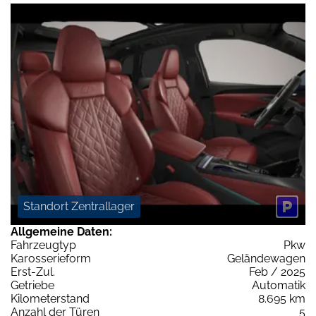
Standort Zentrallager
Allgemeine Daten:
Fahrzeugtyp
Pkw
Karosserieform
Geländewagen
Erst-Zul.
Feb / 2025
Getriebe
Automatik
Kilometerstand
8.695 km
Anzahl der Türen
5