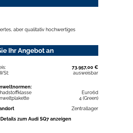
rtes, aber qualitativ hochwertiges
ie Ihr Angebot an
eis:
73.957,00 €
WSt:
ausweisbar
mweltnormen:
hadstoffklasse
Euro6d
weltplakette
4 (Green)
andort
Zentrallager
Details zum Audi SQ7 anzeigen