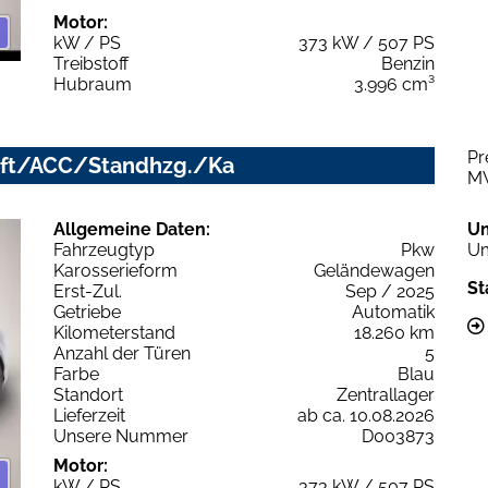
Motor:
kW / PS
373 kW / 507 PS
Treibstoff
Benzin
Hubraum
3.996 cm³
Pr
/Luft/ACC/Standhzg./Ka
M
Allgemeine Daten:
U
Fahrzeugtyp
Pkw
Um
Karosserieform
Geländewagen
St
Erst-Zul.
Sep / 2025
Getriebe
Automatik
Kilometerstand
18.260 km
Anzahl der Türen
5
Farbe
Blau
Standort
Zentrallager
Lieferzeit
ab ca. 10.08.2026
Unsere Nummer
D003873
Motor:
kW / PS
373 kW / 507 PS