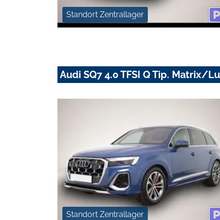
Standort Zentrallager
Audi SQ7 4.0 TFSI Q Tip. Matrix
Standort Zentrallager