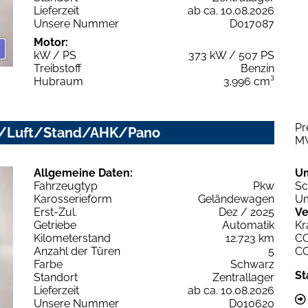
Lieferzeit
ab ca. 10.08.2026
Unsere Nummer
D017087
Motor:
kW / PS
373 kW / 507 PS
Treibstoff
Benzin
Hubraum
3.996 cm³
Pr
ix/Luft/Stand/AHK/Pano
M
Allgemeine Daten:
U
Fahrzeugtyp
Pkw
Sc
Karosserieform
Geländewagen
Um
Erst-Zul.
Dez / 2025
Ve
Getriebe
Automatik
Kr
Kilometerstand
12.723 km
C
Anzahl der Türen
5
C
Farbe
Schwarz
St
Standort
Zentrallager
Lieferzeit
ab ca. 10.08.2026
Unsere Nummer
D010620