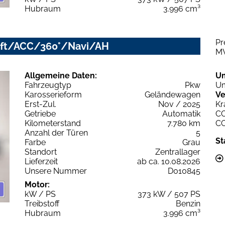
Hubraum
3.996 cm³
Pr
/Luft/ACC/360°/Navi/AH
M
Allgemeine Daten:
U
Fahrzeugtyp
Pkw
Um
Karosserieform
Geländewagen
Ve
Erst-Zul.
Nov / 2025
Kr
Getriebe
Automatik
C
Kilometerstand
7.780 km
C
Anzahl der Türen
5
St
Farbe
Grau
Standort
Zentrallager
Lieferzeit
ab ca. 10.08.2026
Unsere Nummer
D010845
Motor:
kW / PS
373 kW / 507 PS
Treibstoff
Benzin
Hubraum
3.996 cm³