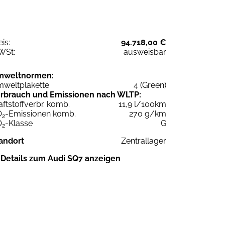
eis:
94.718,00 €
WSt:
ausweisbar
mweltnormen:
weltplakette
4 (Green)
rbrauch und Emissionen nach WLTP:
aftstoffverbr. komb.
11,9 l/100km
O
-Emissionen komb.
270 g/km
2
O
-Klasse
G
2
andort
Zentrallager
Details zum Audi SQ7 anzeigen