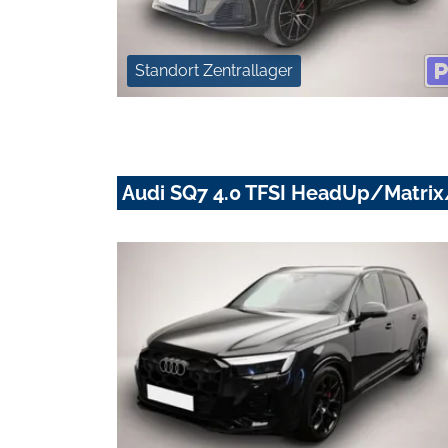
Standort Zentrallager
Audi SQ7 4.0 TFSI HeadUp/Matr