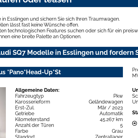
in Esslingen und sichern Sie sich Ihren Traumwagen.
len lässt fast keine Wünsche offen.
en technologischen Features suchen oder sich für ein preiswe
hnen eine breite Palette an Optionen.
di SQ7 Modelle in Esslingen und fordern S
Pr
Plus *Pano*Head-Up*St
M
Allgemeine Daten:
U
Fahrzeugtyp
Pkw
Sc
Karosserieform
Geländewagen
Um
Erst-Zul.
Mär / 2023
St
Getriebe
Automatik
Kilometerstand
45.267 km
Anzahl der Türen
5
Farbe
Grau
Standort
Zentrallager