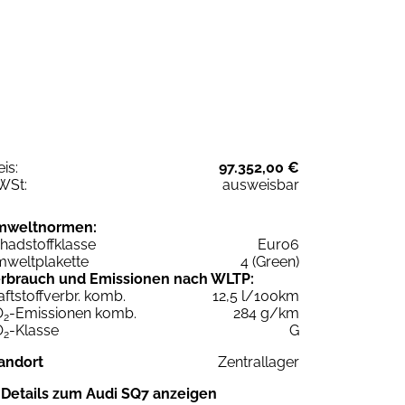
eis:
97.352,00 €
WSt:
ausweisbar
mweltnormen:
hadstoffklasse
Euro6
weltplakette
4 (Green)
rbrauch und Emissionen nach WLTP:
aftstoffverbr. komb.
12,5 l/100km
O
-Emissionen komb.
284 g/km
2
O
-Klasse
G
2
andort
Zentrallager
Details zum Audi SQ7 anzeigen