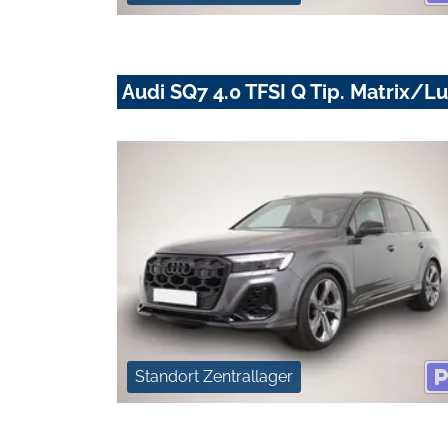
Audi SQ7 4.0 TFSI Q Tip. Matrix
Standort Zentrallager