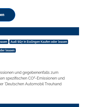
hen
easen
Audi SQ7 in Esslingen Kaufen oder leasen
oder leasen
ssionen und gegebenenfalls zum
2
llen spezifischen CO
-Emissionen und
 der 'Deutschen Automobil Treuhand