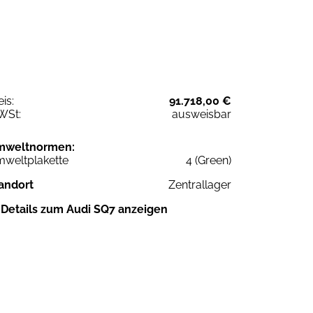
eis:
91.718,00 €
WSt:
ausweisbar
mweltnormen:
weltplakette
4 (Green)
andort
Zentrallager
Details zum Audi SQ7 anzeigen