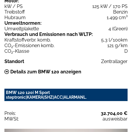
Motor:
kW / PS
125 kW / 170 PS
Treibstoff
Benzin
Hubraum
1.499 cm³
Umweltnormen:
Umweltplakette
4 (Green)
Verbrauch und Emissionen nach WLTP:
Kraftstoffverbr. komb.
5,3 l/100km
CO
-Emissionen komb.
121 g/km
2
CO
-Klasse
D
2
Standort
Zentrallager
Details zum BMW 120 anzeigen
BMW 120 120i M Sport
steptronic|KAMERA|SHZ|ACC|ALARMANL.
Preis:
32.704,00 €
MWSt:
ausweisbar