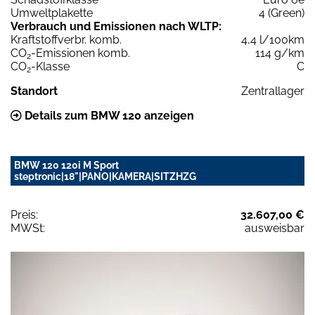
Umweltplakette
4 (Green)
Verbrauch und Emissionen nach WLTP:
Kraftstoffverbr. komb.
4,4 l/100km
CO
-Emissionen komb.
114 g/km
2
CO
-Klasse
C
2
Standort
Zentrallager
Details zum BMW 120 anzeigen
BMW 120 120i M Sport
steptronic|18"|PANO|KAMERA|SITZHZG
Preis:
32.607,00 €
MWSt:
ausweisbar