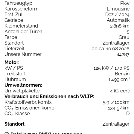
Fahrzeugtyp
Pkw
Karosserieform
Limousine
Erst-Zul.
Dez / 2024
Getriebe
Automatik
Kilometerstand
2.898 km
Anzahl der Türen
5
Farbe
Grau
Standort
Zentrallager
Lieferzeit
ab ca. 10.08.2026
Unsere Nummer
84287
Motor:
kW / PS
125 kW / 170 PS
Treibstoff
Benzin
Hubraum
1.499 cm³
Umweltnormen:
Umweltplakette
4 (Green)
Verbrauch und Emissionen nach WLTP:
Kraftstoffverbr. komb.
5,9 l/100km
CO
-Emissionen komb.
134 g/km
2
CO
-Klasse
D
2
Standort
Zentrallager