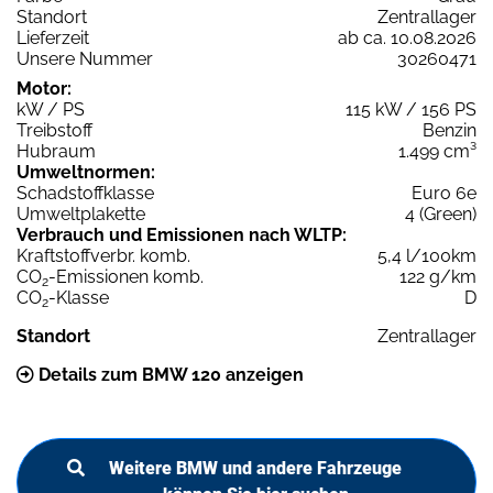
Standort
Zentrallager
Lieferzeit
ab ca. 10.08.2026
Unsere Nummer
30260471
Motor:
kW / PS
115 kW / 156 PS
Treibstoff
Benzin
Hubraum
1.499 cm³
Umweltnormen:
Schadstoffklasse
Euro 6e
Umweltplakette
4 (Green)
Verbrauch und Emissionen nach WLTP:
Kraftstoffverbr. komb.
5,4 l/100km
CO
-Emissionen komb.
122 g/km
2
CO
-Klasse
D
2
Standort
Zentrallager
Details zum BMW 120 anzeigen
Weitere BMW und andere Fahrzeuge