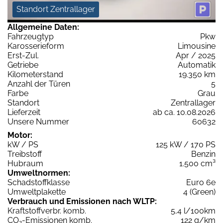
Standort Zentrallager
Allgemeine Daten:
Fahrzeugtyp
Pkw
Karosserieform
Limousine
Erst-Zul.
Apr / 2025
Getriebe
Automatik
Kilometerstand
19.350 km
Anzahl der Türen
5
Farbe
Grau
Standort
Zentrallager
Lieferzeit
ab ca. 10.08.2026
Unsere Nummer
60632
Motor:
kW / PS
125 kW / 170 PS
Treibstoff
Benzin
Hubraum
1.500 cm³
Umweltnormen:
Schadstoffklasse
Euro 6e
Umweltplakette
4 (Green)
Verbrauch und Emissionen nach WLTP:
Kraftstoffverbr. komb.
5,4 l/100km
CO
-Emissionen komb.
122 g/km
2