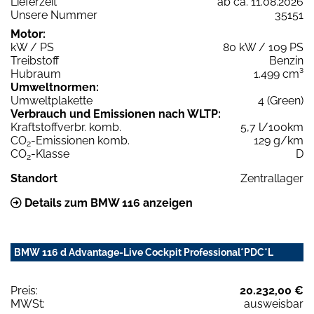
Lieferzeit
ab ca. 11.08.2026
Unsere Nummer
35151
Motor:
kW / PS
80 kW / 109 PS
Treibstoff
Benzin
Hubraum
1.499 cm³
Umweltnormen:
Umweltplakette
4 (Green)
Verbrauch und Emissionen nach WLTP:
Kraftstoffverbr. komb.
5,7 l/100km
CO
-Emissionen komb.
129 g/km
2
CO
-Klasse
D
2
Standort
Zentrallager
Details zum BMW 116 anzeigen
BMW 116 d Advantage-Live Cockpit Professional*PDC*L
Preis:
20.232,00 €
MWSt:
ausweisbar