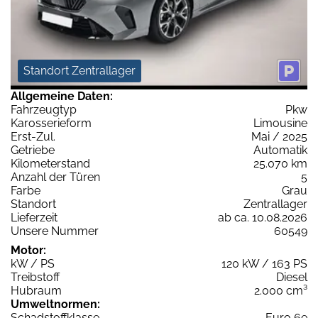
Standort Zentrallager
Allgemeine Daten:
Fahrzeugtyp
Pkw
Karosserieform
Limousine
Erst-Zul.
Mai / 2025
Getriebe
Automatik
Kilometerstand
25.070 km
Anzahl der Türen
5
Farbe
Grau
Standort
Zentrallager
Lieferzeit
ab ca. 10.08.2026
Unsere Nummer
60549
Motor:
kW / PS
120 kW / 163 PS
Treibstoff
Diesel
Hubraum
2.000 cm³
Umweltnormen:
Schadstoffklasse
Euro 6e