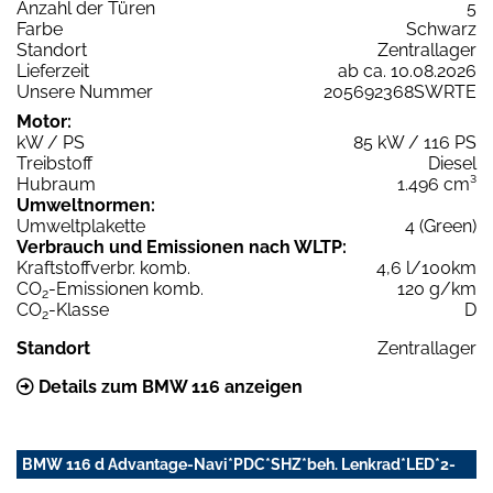
Anzahl der Türen
5
Farbe
Schwarz
Standort
Zentrallager
Lieferzeit
ab ca. 10.08.2026
Unsere Nummer
205692368SWRTE
Motor:
kW / PS
85 kW / 116 PS
Treibstoff
Diesel
Hubraum
1.496 cm³
Umweltnormen:
Umweltplakette
4 (Green)
Verbrauch und Emissionen nach WLTP:
Kraftstoffverbr. komb.
4,6 l/100km
CO
-Emissionen komb.
120 g/km
2
CO
-Klasse
D
2
Standort
Zentrallager
Details zum BMW 116 anzeigen
BMW 116 d Advantage-Navi*PDC*SHZ*beh. Lenkrad*LED*2-