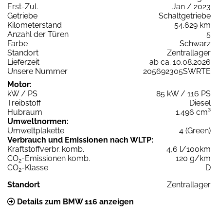
Erst-Zul.
Jan / 2023
Getriebe
Schaltgetriebe
Kilometerstand
54.629 km
Anzahl der Türen
5
Farbe
Schwarz
Standort
Zentrallager
Lieferzeit
ab ca. 10.08.2026
Unsere Nummer
205692305SWRTE
Motor:
kW / PS
85 kW / 116 PS
Treibstoff
Diesel
Hubraum
1.496 cm³
Umweltnormen:
Umweltplakette
4 (Green)
Verbrauch und Emissionen nach WLTP:
Kraftstoffverbr. komb.
4,6 l/100km
CO
-Emissionen komb.
120 g/km
2
CO
-Klasse
D
2
Standort
Zentrallager
Details zum BMW 116 anzeigen