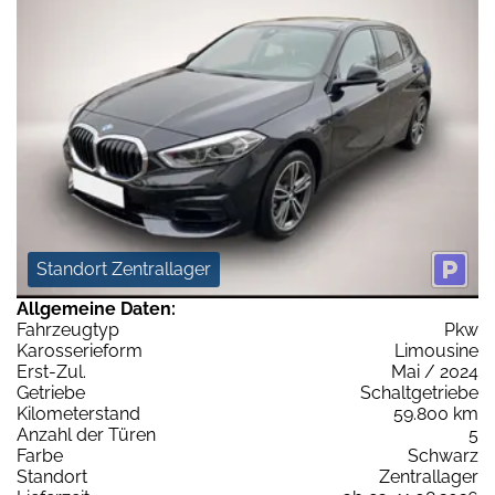
Standort Zentrallager
Allgemeine Daten:
Fahrzeugtyp
Pkw
Karosserieform
Limousine
Erst-Zul.
Mai / 2024
Getriebe
Schaltgetriebe
Kilometerstand
59.800 km
Anzahl der Türen
5
Farbe
Schwarz
Standort
Zentrallager