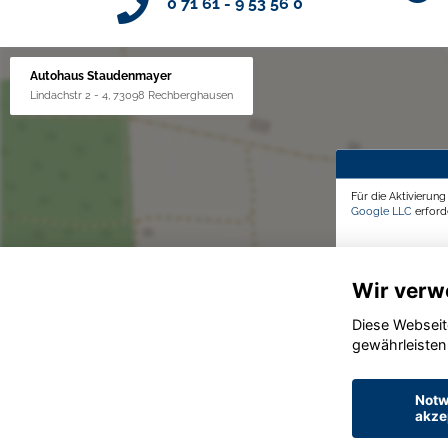
0 71 61 - 9 53 56 0
Autohaus Staudenmayer
Lindachstr 2 - 4, 73098 Rechberghausen
Für die Aktivierun
Google LLC
erforde
Wir verw
Diese Webseit
gewährleisten
Notw
akze
© konjunkturmotor.de GmbH 2020 - 2026