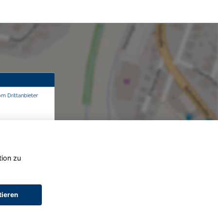
om Drittanbieter
tion zu
tieren
AGB (Service)
AGB (Teile)
AGB (Gebrauchtwagen)
Widerruf