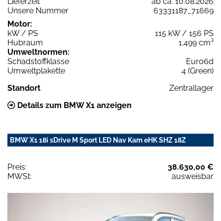
Lieferzeit
ab ca. 10.08.2026
Unsere Nummer
63331187_71669
Motor:
kW / PS
115 kW / 156 PS
Hubraum
1.499 cm³
Umweltnormen:
Schadstoffklasse
Euro6d
Umweltplakette
4 (Green)
Standort
Zentrallager
Details zum BMW X1 anzeigen
BMW X1 18i sDrive M Sport LED Nav Kam eHK SHZ 18Z
Preis:
38.630,00 €
MWSt:
ausweisbar