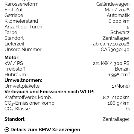
Karosserieform
Geländewagen
Erst-Zul.
Mär / 2026
Getriebe
Automatik
Kilometerstand
6.000 km
Anzahl der Türen
5
Farbe
Schwarz
Standort
Zentrallager
Lieferzeit
ab ca. 17.10.2026
Unsere Nummer
CAR3030140
Motor:
kW / PS
221 kW / 300 PS
Treibstoff
Benzin
Hubraum
1.998 cm³
Umweltnormen:
Umweltplakette
1 (None)
Verbrauch und Emissionen nach WLTP:
Kraftstoffverbr. komb.
8,2 l/100km
CO
-Emissionen komb.
186 g/km
2
CO
-Klasse
G
2
Standort
Zentrallager
Details zum BMW X2 anzeigen