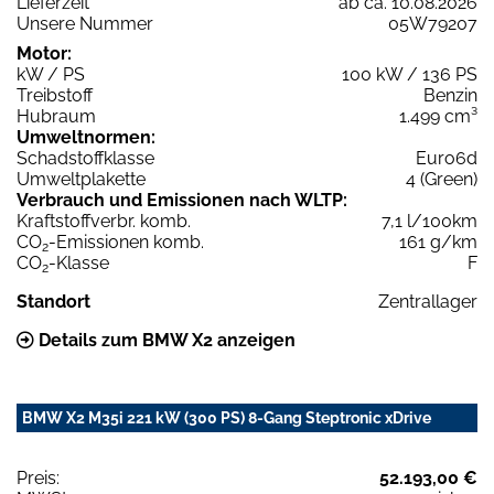
Lieferzeit
ab ca. 10.08.2026
Unsere Nummer
05W79207
Motor:
kW / PS
100 kW / 136 PS
Treibstoff
Benzin
Hubraum
1.499 cm³
Umweltnormen:
Schadstoffklasse
Euro6d
Umweltplakette
4 (Green)
Verbrauch und Emissionen nach WLTP:
Kraftstoffverbr. komb.
7,1 l/100km
CO
-Emissionen komb.
161 g/km
2
CO
-Klasse
F
2
Standort
Zentrallager
Details zum BMW X2 anzeigen
BMW X2 M35i 221 kW (300 PS) 8-Gang Steptronic xDrive
Preis:
52.193,00 €