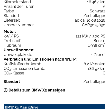
Kilometerstand
16.467 km
Anzahl der Türen
5
Farbe
Schwarz
Standort
Zentrallager
Lieferzeit
ab ca. 10.08.2026
Unsere Nummer
CAR3025830
Motor:
kW / PS
221 kW / 300 PS
Treibstoff
Benzin
Hubraum
1.998 cm³
Umweltnormen:
Umweltplakette
1 (None)
Verbrauch und Emissionen nach WLTP:
Kraftstoffverbr. komb.
8,2 l/100km
CO
-Emissionen komb.
186 g/km
2
CO
-Klasse
G
2
Standort
Zentrallager
Details zum BMW X2 anzeigen
BMW X2 M35i xDrive