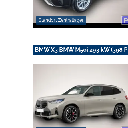
Standort Zentrallager
BMW X3 BMW M50i 293 kW (398 PS