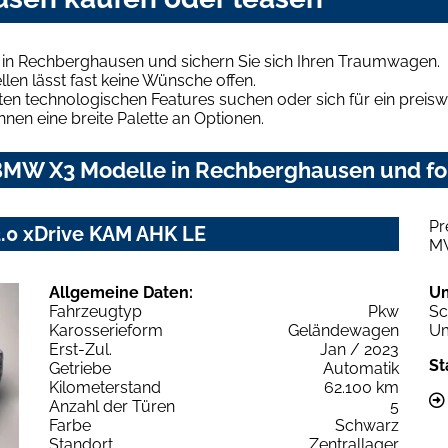
in Rechberghausen und sichern Sie sich Ihren Traumwagen.
len lässt fast keine Wünsche offen.
en technologischen Features suchen oder sich für ein preiswe
hnen eine breite Palette an Optionen.
BMW X3 Modelle in Rechberghausen und for
Pr
2.0 xDrive KAM AHK LE
M
Allgemeine Daten:
U
Fahrzeugtyp
Pkw
Sc
Karosserieform
Geländewagen
Um
Erst-Zul.
Jan / 2023
St
Getriebe
Automatik
Kilometerstand
62.100 km
Anzahl der Türen
5
Farbe
Schwarz
Standort
Zentrallager