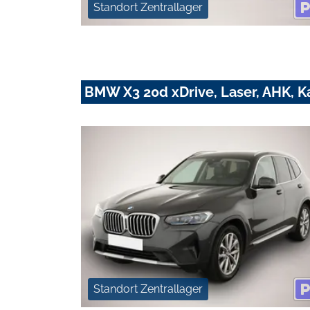
Standort Zentrallager
BMW X3 20d xDrive, Laser, AHK, K
Standort Zentrallager