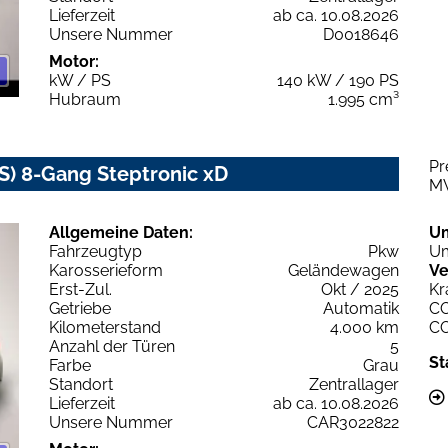
Lieferzeit
ab ca. 10.08.2026
Unsere Nummer
D0018646
Motor:
kW / PS
140 kW / 190 PS
Hubraum
1.995 cm³
Pr
) 8-Gang Steptronic xD
M
Allgemeine Daten:
U
Fahrzeugtyp
Pkw
Um
Karosserieform
Geländewagen
Ve
Erst-Zul.
Okt / 2025
Kr
Getriebe
Automatik
C
Kilometerstand
4.000 km
C
Anzahl der Türen
5
St
Farbe
Grau
Standort
Zentrallager
Lieferzeit
ab ca. 10.08.2026
Unsere Nummer
CAR3022822