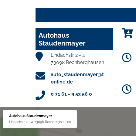
Autohaus
Staudenmayer
Lindachstr 2 - 4
73098 Rechberghausen
auto_staudenmayer@t-
online.de
0 71 61 - 9 53 56 0
Autohaus Staudenmayer
Lindachstr 2 - 4, 73098 Rechberghausen