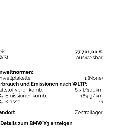
eis:
77.701,00 €
WSt:
ausweisbar
mweltnormen:
weltplakette
1 (None)
rbrauch und Emissionen nach WLTP:
aftstoffverbr. komb.
8,3 l/100km
O
-Emissionen komb.
189 g/km
2
O
-Klasse
G
2
andort
Zentrallager
Details zum BMW X3 anzeigen