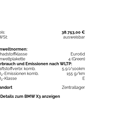
eis:
38.753,00 €
WSt:
ausweisbar
mweltnormen:
hadstoffklasse
Euro6d
weltplakette
4 (Green)
rbrauch und Emissionen nach WLTP:
aftstoffverbr. komb.
5,9 l/100km
O
-Emissionen komb.
155 g/km
2
O
-Klasse
E
2
andort
Zentrallager
Details zum BMW X3 anzeigen