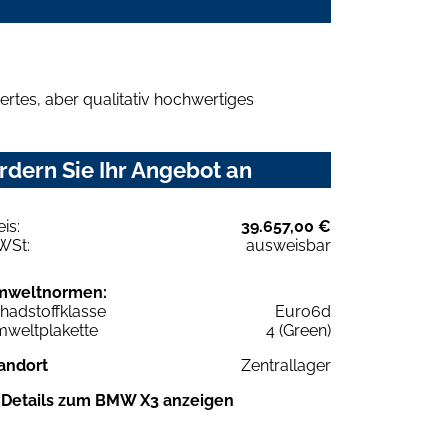
rtes, aber qualitativ hochwertiges
dern Sie Ihr Angebot an
eis:
39.657,00 €
WSt:
ausweisbar
mweltnormen:
hadstoffklasse
Euro6d
weltplakette
4 (Green)
andort
Zentrallager
Details zum BMW X3 anzeigen