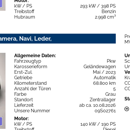
Motor:
kW / PS
293 kW / 398 PS
Treibstoff
Benzin
Hubraum
2.998 cm³
Pr
amera, Navi, Leder,
M
Allgemeine Daten:
U
Fahrzeugtyp
Pkw
Sc
Karosserieform
Geländewagen
Um
Erst-Zul.
Mai / 2023
Ve
Getriebe
Automatik
Kr
Kilometerstand
68.800 km
C
Anzahl der Türen
5
C
Farbe
Grau
St
Standort
Zentrallager
Lieferzeit
ab ca. 10.08.2026
Unsere Nummer
09S02761
Motor:
kW / PS
140 kW / 190 PS
Treibstoff
Diesel