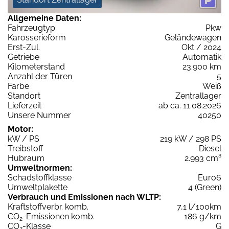
Allgemeine Daten:
Fahrzeugtyp
Pkw
Karosserieform
Geländewagen
Erst-Zul.
Okt / 2024
Getriebe
Automatik
Kilometerstand
23.900 km
Anzahl der Türen
5
Farbe
Weiß
Standort
Zentrallager
Lieferzeit
ab ca. 11.08.2026
Unsere Nummer
40250
Motor:
kW / PS
219 kW / 298 PS
Treibstoff
Diesel
Hubraum
2.993 cm³
Umweltnormen:
Schadstoffklasse
Euro6
Umweltplakette
4 (Green)
Verbrauch und Emissionen nach WLTP:
Kraftstoffverbr. komb.
7,1 l/100km
CO
-Emissionen komb.
186 g/km
2
CO
-Klasse
G
2