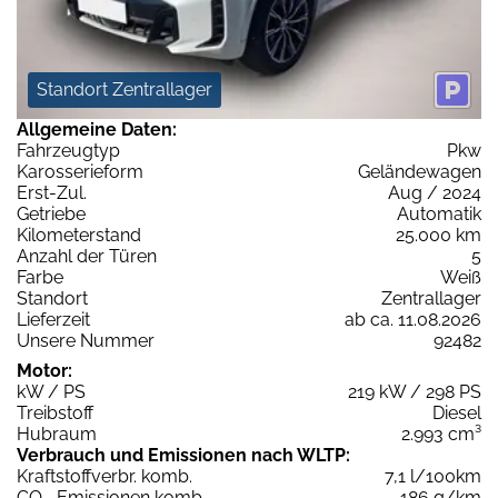
Standort Zentrallager
Allgemeine Daten:
Fahrzeugtyp
Pkw
Karosserieform
Geländewagen
Erst-Zul.
Aug / 2024
Getriebe
Automatik
Kilometerstand
25.000 km
Anzahl der Türen
5
Farbe
Weiß
Standort
Zentrallager
Lieferzeit
ab ca. 11.08.2026
Unsere Nummer
92482
Motor:
kW / PS
219 kW / 298 PS
Treibstoff
Diesel
Hubraum
2.993 cm³
Verbrauch und Emissionen nach WLTP:
Kraftstoffverbr. komb.
7,1 l/100km
CO
-Emissionen komb.
186 g/km