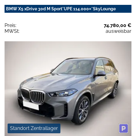
BMW X5 xDrive 30d M Sport*UPE 114.000¤*SkyLounge
Preis:
74.780,00 €
MWSt:
ausweisbar
Standort Zentrallager