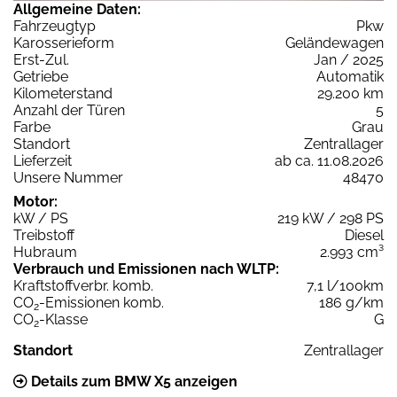
Allgemeine Daten:
Fahrzeugtyp
Pkw
Karosserieform
Geländewagen
Erst-Zul.
Jan / 2025
Getriebe
Automatik
Kilometerstand
29.200 km
Anzahl der Türen
5
Farbe
Grau
Standort
Zentrallager
Lieferzeit
ab ca. 11.08.2026
Unsere Nummer
48470
Motor:
kW / PS
219 kW / 298 PS
Treibstoff
Diesel
Hubraum
2.993 cm³
Verbrauch und Emissionen nach WLTP:
Kraftstoffverbr. komb.
7,1 l/100km
CO
-Emissionen komb.
186 g/km
2
CO
-Klasse
G
2
Standort
Zentrallager
Details zum BMW X5 anzeigen