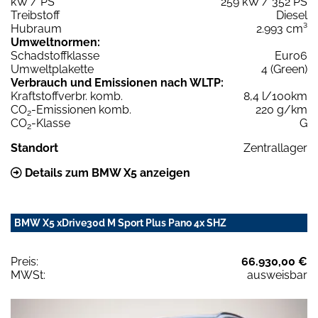
kW / PS
259 kW / 352 PS
Treibstoff
Diesel
Hubraum
2.993 cm³
Umweltnormen:
Schadstoffklasse
Euro6
Umweltplakette
4 (Green)
Verbrauch und Emissionen nach WLTP:
Kraftstoffverbr. komb.
8,4 l/100km
CO
-Emissionen komb.
220 g/km
2
CO
-Klasse
G
2
Standort
Zentrallager
Details zum BMW X5 anzeigen
BMW X5 xDrive30d M Sport Plus Pano 4x SHZ
Preis:
66.930,00 €
MWSt:
ausweisbar