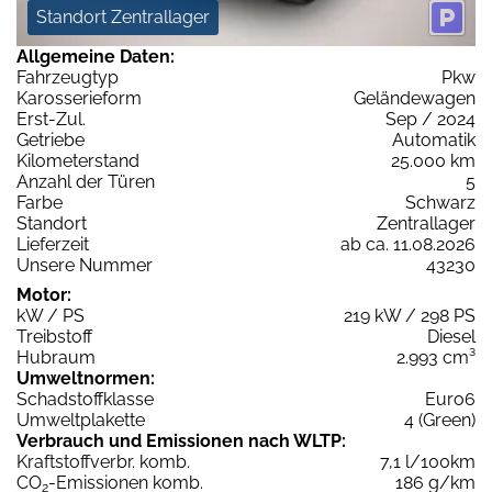
Standort Zentrallager
Allgemeine Daten:
Fahrzeugtyp
Pkw
Karosserieform
Geländewagen
Erst-Zul.
Sep / 2024
Getriebe
Automatik
Kilometerstand
25.000 km
Anzahl der Türen
5
Farbe
Schwarz
Standort
Zentrallager
Lieferzeit
ab ca. 11.08.2026
Unsere Nummer
43230
Motor:
kW / PS
219 kW / 298 PS
Treibstoff
Diesel
Hubraum
2.993 cm³
Umweltnormen:
Schadstoffklasse
Euro6
Umweltplakette
4 (Green)
Verbrauch und Emissionen nach WLTP:
Kraftstoffverbr. komb.
7,1 l/100km
CO
-Emissionen komb.
186 g/km
2