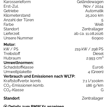
Karosserieform
Geländewagen
Erst-Zul.
Nov / 2024
Getriebe
Automatik
Kilometerstand
25.200 km
Anzahl der Türen
5
Farbe
Weiß
Standort
Zentrallager
Lieferzeit
ab ca. 11.08.2026
Unsere Nummer
60900
Motor:
kW / PS
219 kW / 298 PS
Treibstoff
Diesel
Hubraum
2.993 cm³
Umweltnormen:
Schadstoffklasse
Euro6
Umweltplakette
4 (Green)
Verbrauch und Emissionen nach WLTP:
Kraftstoffverbr. komb.
7,1 l/100km
CO
-Emissionen komb.
186 g/km
2
CO
-Klasse
G
2
Standort
Zentrallager
Details zum BMW X5 anzeigen