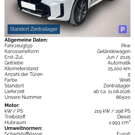
Standort Zentrallager
Allgemeine Daten:
Fahrzeugtyp
Pkw
Karosserieform
Geländewagen
Erst-Zul.
Jun / 2025
Getriebe
Automatik
Kilometerstand
25.200 km
Anzahl der Türen
5
Farbe
Weiß
Standort
Zentrallager
Lieferzeit
ab ca. 11.08.2026
Unsere Nummer
86500
Motor:
kW / PS
219 kW / 298 PS
Treibstoff
Diesel
Hubraum
2.993 cm³
Umweltnormen:
Schadstoffklasse
Euro6