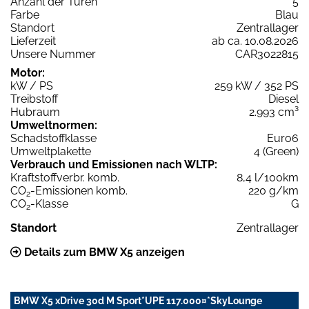
Anzahl der Türen
5
Farbe
Blau
Standort
Zentrallager
Lieferzeit
ab ca. 10.08.2026
Unsere Nummer
CAR3022815
Motor:
kW / PS
259 kW / 352 PS
Treibstoff
Diesel
Hubraum
2.993 cm³
Umweltnormen:
Schadstoffklasse
Euro6
Umweltplakette
4 (Green)
Verbrauch und Emissionen nach WLTP:
Kraftstoffverbr. komb.
8,4 l/100km
CO
-Emissionen komb.
220 g/km
2
CO
-Klasse
G
2
Standort
Zentrallager
Details zum BMW X5 anzeigen
BMW X5 xDrive 30d M Sport*UPE 117.000¤*SkyLounge