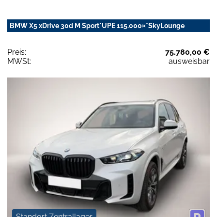
BMW X5 xDrive 30d M Sport*UPE 115.000¤*SkyLounge
Preis:
75.780,00 €
MWSt:
ausweisbar
Standort Zentrallager