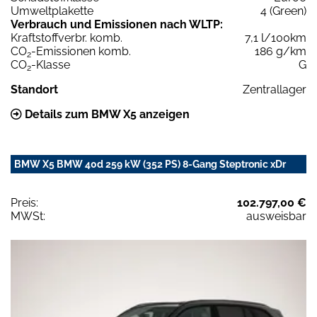
Umweltplakette
4 (Green)
Verbrauch und Emissionen nach WLTP:
Kraftstoffverbr. komb.
7,1 l/100km
CO
-Emissionen komb.
186 g/km
2
CO
-Klasse
G
2
Standort
Zentrallager
Details zum BMW X5 anzeigen
BMW X5 BMW 40d 259 kW (352 PS) 8-Gang Steptronic xDr
Preis:
102.797,00 €
MWSt:
ausweisbar