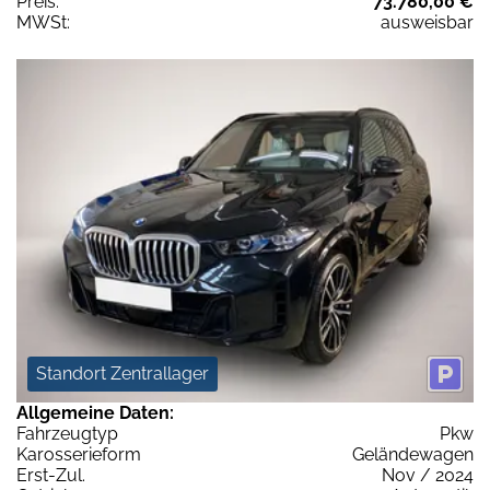
Preis:
73.780,00 €
MWSt:
ausweisbar
Standort Zentrallager
Allgemeine Daten:
Fahrzeugtyp
Pkw
Karosserieform
Geländewagen
Erst-Zul.
Nov / 2024