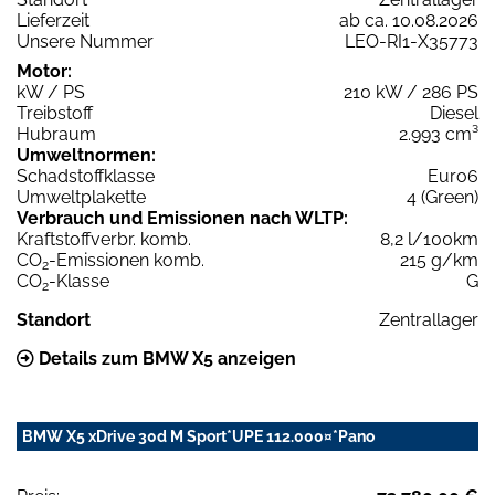
Lieferzeit
ab ca. 10.08.2026
Unsere Nummer
LEO-RI1-X35773
Motor:
kW / PS
210 kW / 286 PS
Treibstoff
Diesel
Hubraum
2.993 cm³
Umweltnormen:
Schadstoffklasse
Euro6
Umweltplakette
4 (Green)
Verbrauch und Emissionen nach WLTP:
Kraftstoffverbr. komb.
8,2 l/100km
CO
-Emissionen komb.
215 g/km
2
CO
-Klasse
G
2
Standort
Zentrallager
Details zum BMW X5 anzeigen
BMW X5 xDrive 30d M Sport*UPE 112.000¤*Pano