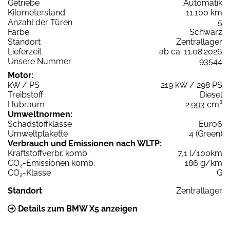
Getriebe
Automatik
Kilometerstand
11.100 km
Anzahl der Türen
5
Farbe
Schwarz
Standort
Zentrallager
Lieferzeit
ab ca. 11.08.2026
Unsere Nummer
93544
Motor:
kW / PS
219 kW / 298 PS
Treibstoff
Diesel
Hubraum
2.993 cm³
Umweltnormen:
Schadstoffklasse
Euro6
Umweltplakette
4 (Green)
Verbrauch und Emissionen nach WLTP:
Kraftstoffverbr. komb.
7,1 l/100km
CO
-Emissionen komb.
186 g/km
2
CO
-Klasse
G
2
Standort
Zentrallager
Details zum BMW X5 anzeigen