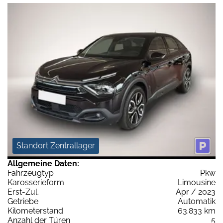
Standort Zentrallager
Allgemeine Daten:
Fahrzeugtyp
Pkw
Karosserieform
Limousine
Erst-Zul.
Apr / 2023
Getriebe
Automatik
Kilometerstand
63.833 km
Anzahl der Türen
5