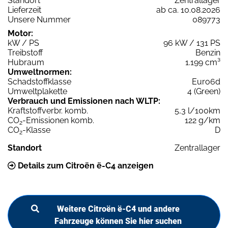
Standort
Zentrallager
Lieferzeit
ab ca. 10.08.2026
Unsere Nummer
089773
Motor:
kW / PS
96 kW / 131 PS
Treibstoff
Benzin
Hubraum
1.199 cm³
Umweltnormen:
Schadstoffklasse
Euro6d
Umweltplakette
4 (Green)
Verbrauch und Emissionen nach WLTP:
Kraftstoffverbr. komb.
5,3 l/100km
CO
-Emissionen komb.
122 g/km
2
CO
-Klasse
D
2
Standort
Zentrallager
Details zum Citroën ë-C4 anzeigen
Weitere Citroën ë-C4 und andere
Fahrzeuge können Sie hier suchen