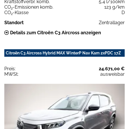
Kraftstoffverbr. komb.
5,4 l/100km
CO
-Emissionen komb.
123 g/km
2
CO
-Klasse
D
2
Standort
Zentrallager
Details zum Citroën C3 Aircross anzeigen
Citroën C3 Aircross Hybrid MAX WinterP Nav Kam 2xPDC 17Z
Preis:
24.671,00 €
MWSt:
ausweisbar