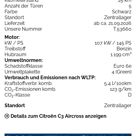
Kilometerstand
25 km
Anzahl der Türen
5
Farbe
Schwarz
Standort
Zentrallager
Lieferzeit
ab ca. 21.09.2026
Unsere Nummer
T.53660
Motor:
kW / PS
107 kW / 145 PS
Treibstoff
Benzin
Hubraum
1.199 cm³
Umweltnormen:
Schadstoffklasse
Euro 6e
Umweltplakette
4 (Green)
Verbrauch und Emissionen nach WLTP:
Kraftstoffverbr. komb.
5,4 l/100km
CO
-Emissionen komb.
123 g/km
2
CO
-Klasse
D
2
Standort
Zentrallager
Details zum Citroën C3 Aircross anzeigen