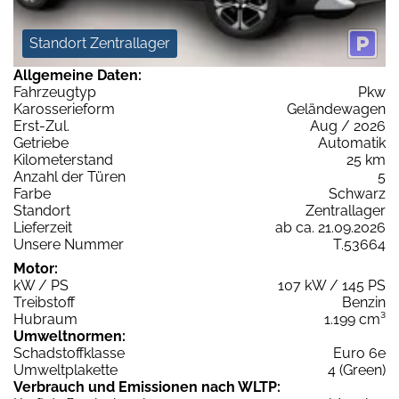
Standort Zentrallager
Allgemeine Daten:
Fahrzeugtyp
Pkw
Karosserieform
Geländewagen
Erst-Zul.
Aug / 2026
Getriebe
Automatik
Kilometerstand
25 km
Anzahl der Türen
5
Farbe
Schwarz
Standort
Zentrallager
Lieferzeit
ab ca. 21.09.2026
Unsere Nummer
T.53664
Motor:
kW / PS
107 kW / 145 PS
Treibstoff
Benzin
Hubraum
1.199 cm³
Umweltnormen:
Schadstoffklasse
Euro 6e
Umweltplakette
4 (Green)
Verbrauch und Emissionen nach WLTP: