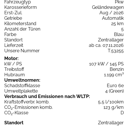
Fahrzeugtyp
Pkw
Karosserieform
Geländewagen
Erst-Zul.
Aug / 2026
Getriebe
Automatik
Kilometerstand
25 km
Anzahl der Türen
5
Farbe
Blau
Standort
Zentrallager
Lieferzeit
ab ca. 07.11.2026
Unsere Nummer
T.53255
Motor:
kW / PS
107 kW / 145 PS
Treibstoff
Benzin
Hubraum
1.199 cm³
Umweltnormen:
Schadstoffklasse
Euro 6e
Umweltplakette
4 (Green)
Verbrauch und Emissionen nach WLTP:
Kraftstoffverbr. komb.
5,5 l/100km
CO
-Emissionen komb.
123 g/km
2
CO
-Klasse
D
2
Standort
Zentrallager