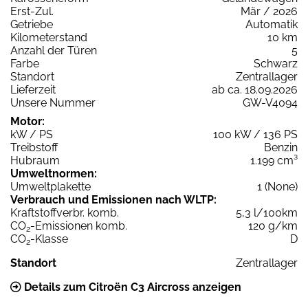
Erst-Zul.
Mär / 2026
Getriebe
Automatik
Kilometerstand
10 km
Anzahl der Türen
5
Farbe
Schwarz
Standort
Zentrallager
Lieferzeit
ab ca. 18.09.2026
Unsere Nummer
GW-V4094
Motor:
kW / PS
100 kW / 136 PS
Treibstoff
Benzin
Hubraum
1.199 cm³
Umweltnormen:
Umweltplakette
1 (None)
Verbrauch und Emissionen nach WLTP:
Kraftstoffverbr. komb.
5,3 l/100km
CO
-Emissionen komb.
120 g/km
2
CO
-Klasse
D
2
Standort
Zentrallager
Details zum Citroën C3 Aircross anzeigen