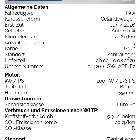
Allgemeine Daten:
Fahrzeugtyp
Pkw
Karosserieform
Geländewagen
Erst-Zul.
Jan / 2026
Getriebe
Automatik
Kilometerstand
7.060 km
Anzahl der Türen
5
Farbe
Grün
Standort
Zentrallager
Lieferzeit
ab ca. 10.08.2026
Unsere Nummer
014266_GW_APF-E2
Motor:
kW / PS
100 kW / 136 PS
Treibstoff
Benzin
Hubraum
1.199 cm³
Umweltnormen:
Schadstoffklasse
Euro 6e
Verbrauch und Emissionen nach WLTP:
Kraftstoffverbr. komb.
5,3 l/100km
CO
-Emissionen komb.
120 g/km
2
CO
-Klasse
D
2
Standort
Zentrallager