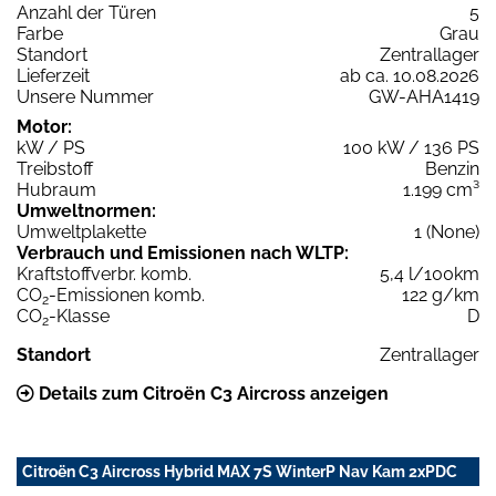
Anzahl der Türen
5
Farbe
Grau
Standort
Zentrallager
Lieferzeit
ab ca. 10.08.2026
Unsere Nummer
GW-AHA1419
Motor:
kW / PS
100 kW / 136 PS
Treibstoff
Benzin
Hubraum
1.199 cm³
Umweltnormen:
Umweltplakette
1 (None)
Verbrauch und Emissionen nach WLTP:
Kraftstoffverbr. komb.
5,4 l/100km
CO
-Emissionen komb.
122 g/km
2
CO
-Klasse
D
2
Standort
Zentrallager
Details zum Citroën C3 Aircross anzeigen
Citroën C3 Aircross Hybrid MAX 7S WinterP Nav Kam 2xPDC