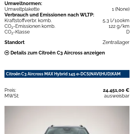
Umweltnormen:
Umweltplakette
1 (None)
Verbrauch und Emissionen nach WLTP:
Kraftstoffverbr. komb.
5,3 l/100km
CO
-Emissionen komb.
122 g/km
2
CO
-Klasse
D
2
Standort
Zentrallager
Details zum Citroën C3 Aircross anzeigen
Citroën C3 Aircross MAX Hybrid 145 e-DCS|NAVI|HUD|KAM
Preis:
24.451,00 €
MWSt:
ausweisbar