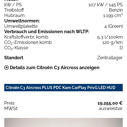
kW / PS
107 kW / 145 PS
Treibstoff
Benzin
Hubraum
1.199 cm³
Umweltnormen:
Umweltplakette
4 (Green)
Verbrauch und Emissionen nach WLTP:
Kraftstoffverbr. komb.
5,3 l/100km
CO
-Emissionen komb.
120 g/km
2
CO
-Klasse
D
2
Standort
Zentrallager
Details zum Citroën C3 Aircross anzeigen
Citroën C3 Aircross PLUS PDC Kam CarPlay PrivG LED HUD
Preis:
19.255,00 €
MWSt:
ausweisbar