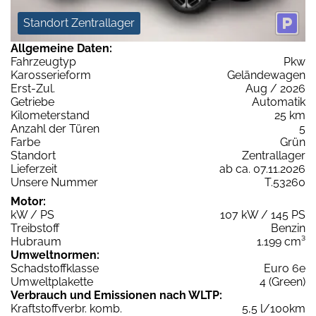
Standort Zentrallager
Allgemeine Daten:
Fahrzeugtyp
Pkw
Karosserieform
Geländewagen
Erst-Zul.
Aug / 2026
Getriebe
Automatik
Kilometerstand
25 km
Anzahl der Türen
5
Farbe
Grün
Standort
Zentrallager
Lieferzeit
ab ca. 07.11.2026
Unsere Nummer
T.53260
Motor:
kW / PS
107 kW / 145 PS
Treibstoff
Benzin
Hubraum
1.199 cm³
Umweltnormen:
Schadstoffklasse
Euro 6e
Umweltplakette
4 (Green)
Verbrauch und Emissionen nach WLTP:
Kraftstoffverbr. komb.
5,5 l/100km