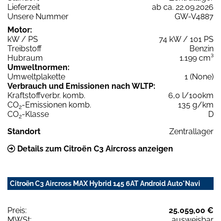
Lieferzeit
ab ca. 22.09.2026
Unsere Nummer
GW-V4887
Motor:
kW / PS
74 kW / 101 PS
Treibstoff
Benzin
Hubraum
1.199 cm³
Umweltnormen:
Umweltplakette
1 (None)
Verbrauch und Emissionen nach WLTP:
Kraftstoffverbr. komb.
6,0 l/100km
CO
-Emissionen komb.
135 g/km
2
CO
-Klasse
D
2
Standort
Zentrallager
Details zum Citroën C3 Aircross anzeigen
Citroën C3 Aircross MAX Hybrid 145 6AT Android Auto*Navi
Preis:
25.059,00 €
MWSt:
ausweisbar