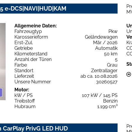
Pr
145 e-DCS|NAVI|HUD|KAM
M
Allgemeine Daten:
U
Fahrzeugtyp
Pkw
Um
Karosserieform
Geländewagen
Ve
Erst-Zul.
Mär / 2026
Kr
Getriebe
Automatik
C
Kilometerstand
50 km
C
Anzahl der Türen
5
St
Farbe
Grau
Standort
Zentrallager
Lieferzeit
ab ca. 10.08.2026
Unsere Nummer
30260527
Motor:
kW / PS
107 kW / 145 PS
Treibstoff
Benzin
Hubraum
1.199 cm³
Pr
m CarPlay PrivG LED HUD
M