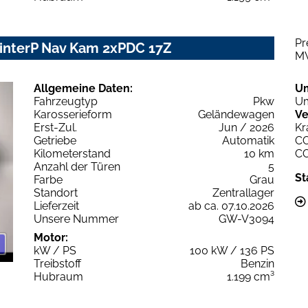
Pr
WinterP Nav Kam 2xPDC 17Z
M
Allgemeine Daten:
U
Fahrzeugtyp
Pkw
Um
Karosserieform
Geländewagen
Ve
Erst-Zul.
Jun / 2026
Kr
Getriebe
Automatik
C
Kilometerstand
10 km
C
Anzahl der Türen
5
St
Farbe
Grau
Standort
Zentrallager
Lieferzeit
ab ca. 07.10.2026
Unsere Nummer
GW-V3094
Motor:
kW / PS
100 kW / 136 PS
Treibstoff
Benzin
Hubraum
1.199 cm³