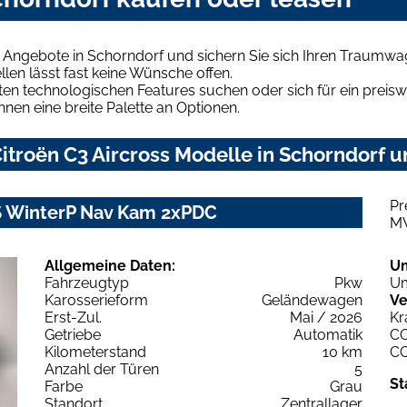
s Angebote in Schorndorf und sichern Sie sich Ihren Traumwa
len lässt fast keine Wünsche offen.
en technologischen Features suchen oder sich für ein preiswe
hnen eine breite Palette an Optionen.
troën C3 Aircross Modelle in Schorndorf un
Pr
7S WinterP Nav Kam 2xPDC
M
Allgemeine Daten:
U
Fahrzeugtyp
Pkw
Um
Karosserieform
Geländewagen
Ve
Erst-Zul.
Mai / 2026
Kr
Getriebe
Automatik
C
Kilometerstand
10 km
C
Anzahl der Türen
5
St
Farbe
Grau
Standort
Zentrallager