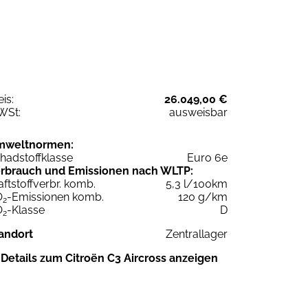
eis:
26.049,00 €
WSt:
ausweisbar
mweltnormen:
hadstoffklasse
Euro 6e
rbrauch und Emissionen nach WLTP:
aftstoffverbr. komb.
5,3 l/100km
O
-Emissionen komb.
120 g/km
2
O
-Klasse
D
2
andort
Zentrallager
Details zum Citroën C3 Aircross anzeigen