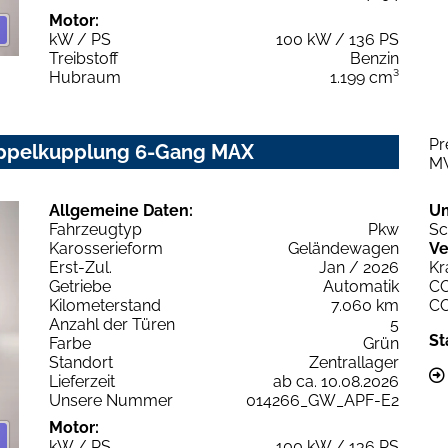
Motor:
kW / PS
100 kW / 136 PS
Treibstoff
Benzin
Hubraum
1.199 cm³
Pr
Doppelkupplung 6-Gang MAX
M
Allgemeine Daten:
U
Fahrzeugtyp
Pkw
Sc
Karosserieform
Geländewagen
Ve
Erst-Zul.
Jan / 2026
Kr
Getriebe
Automatik
C
Kilometerstand
7.060 km
C
Anzahl der Türen
5
St
Farbe
Grün
Standort
Zentrallager
Lieferzeit
ab ca. 10.08.2026
Unsere Nummer
014266_GW_APF-E2
Motor:
kW / PS
100 kW / 136 PS