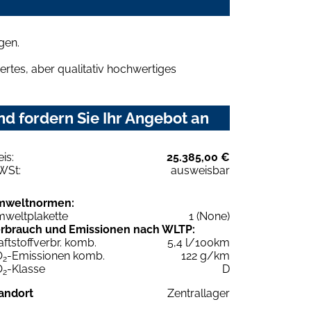
gen.
rtes, aber qualitativ hochwertiges
d fordern Sie Ihr Angebot an
eis:
25.385,00 €
WSt:
ausweisbar
mweltnormen:
weltplakette
1 (None)
rbrauch und Emissionen nach WLTP:
aftstoffverbr. komb.
5,4 l/100km
O
-Emissionen komb.
122 g/km
2
O
-Klasse
D
2
andort
Zentrallager