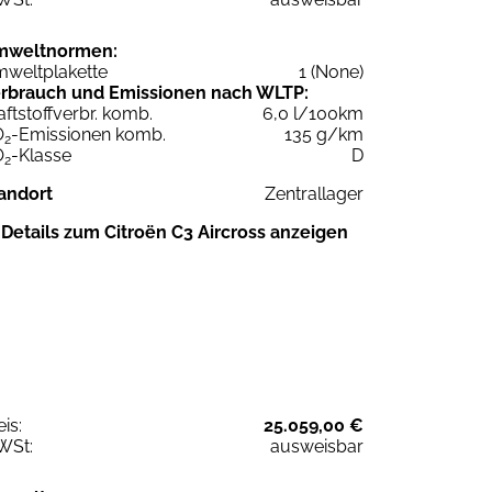
mweltnormen:
weltplakette
1 (None)
rbrauch und Emissionen nach WLTP:
aftstoffverbr. komb.
6,0 l/100km
O
-Emissionen komb.
135 g/km
2
O
-Klasse
D
2
andort
Zentrallager
Details zum Citroën C3 Aircross anzeigen
eis:
25.059,00 €
WSt:
ausweisbar