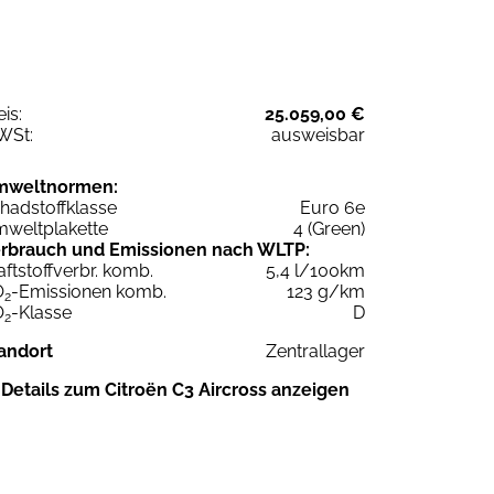
eis:
25.059,00 €
WSt:
ausweisbar
mweltnormen:
hadstoffklasse
Euro 6e
weltplakette
4 (Green)
rbrauch und Emissionen nach WLTP:
aftstoffverbr. komb.
5,4 l/100km
O
-Emissionen komb.
123 g/km
2
O
-Klasse
D
2
andort
Zentrallager
Details zum Citroën C3 Aircross anzeigen