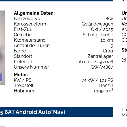
Allgemeine Daten:
U
Fahrzeugtyp
Pkw
Um
Karosserieform
Geländewagen
Ve
Erst-Zul.
Okt / 2025
Kr
Getriebe
Schaltgetriebe
C
Kilometerstand
10 km
C
Anzahl der Türen
5
St
Farbe
Grau
Standort
Zentrallager
Lieferzeit
ab ca. 22.09.2026
Unsere Nummer
GW-V4887
Motor:
kW / PS
74 kW / 101 PS
Treibstoff
Benzin
Hubraum
1.199 cm³
Pr
45 6AT Android Auto*Navi
M