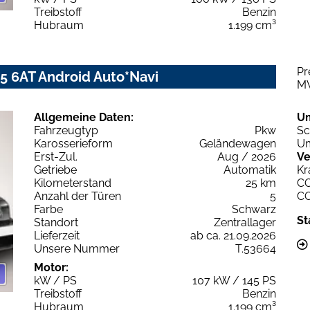
Treibstoff
Benzin
Hubraum
1.199 cm³
Pr
45 6AT Android Auto*Navi
M
Allgemeine Daten:
U
Fahrzeugtyp
Pkw
Sc
Karosserieform
Geländewagen
Um
Erst-Zul.
Aug / 2026
Ve
Getriebe
Automatik
Kr
Kilometerstand
25 km
C
Anzahl der Türen
5
C
Farbe
Schwarz
St
Standort
Zentrallager
Lieferzeit
ab ca. 21.09.2026
Unsere Nummer
T.53664
Motor:
kW / PS
107 kW / 145 PS
Treibstoff
Benzin
Hubraum
1.199 cm³