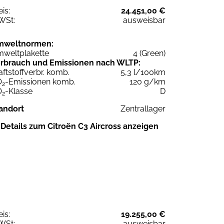
eis:
24.451,00 €
WSt:
ausweisbar
mweltnormen:
weltplakette
4 (Green)
rbrauch und Emissionen nach WLTP:
aftstoffverbr. komb.
5,3 l/100km
O
-Emissionen komb.
120 g/km
2
O
-Klasse
D
2
andort
Zentrallager
Details zum Citroën C3 Aircross anzeigen
eis:
19.255,00 €
WSt:
ausweisbar