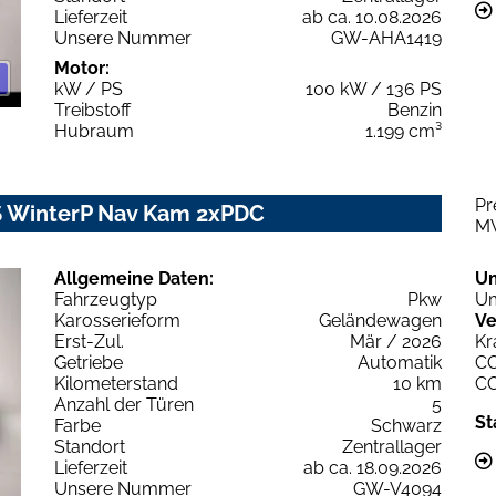
Lieferzeit
ab ca. 10.08.2026
Unsere Nummer
GW-AHA1419
Motor:
kW / PS
100 kW / 136 PS
Treibstoff
Benzin
Hubraum
1.199 cm³
Pr
7S WinterP Nav Kam 2xPDC
M
Allgemeine Daten:
U
Fahrzeugtyp
Pkw
Um
Karosserieform
Geländewagen
Ve
Erst-Zul.
Mär / 2026
Kr
Getriebe
Automatik
C
Kilometerstand
10 km
C
Anzahl der Türen
5
St
Farbe
Schwarz
Standort
Zentrallager
Lieferzeit
ab ca. 18.09.2026
Unsere Nummer
GW-V4094