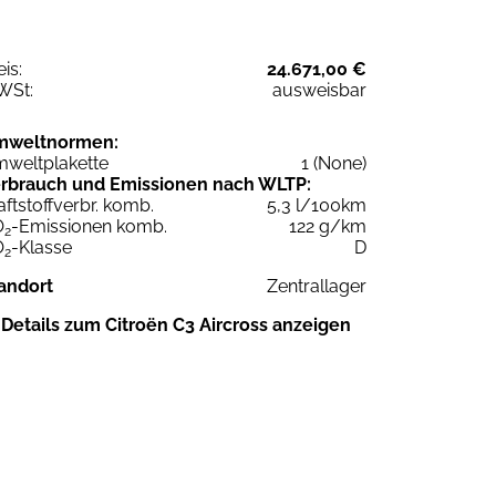
eis:
24.671,00 €
WSt:
ausweisbar
mweltnormen:
weltplakette
1 (None)
rbrauch und Emissionen nach WLTP:
aftstoffverbr. komb.
5,3 l/100km
O
-Emissionen komb.
122 g/km
2
O
-Klasse
D
2
andort
Zentrallager
Details zum Citroën C3 Aircross anzeigen