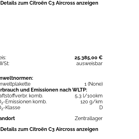
Details zum Citroën C3 Aircross anzeigen
eis:
25.385,00 €
WSt:
ausweisbar
mweltnormen:
weltplakette
1 (None)
rbrauch und Emissionen nach WLTP:
aftstoffverbr. komb.
5,3 l/100km
O
-Emissionen komb.
120 g/km
2
O
-Klasse
D
2
andort
Zentrallager
Details zum Citroën C3 Aircross anzeigen